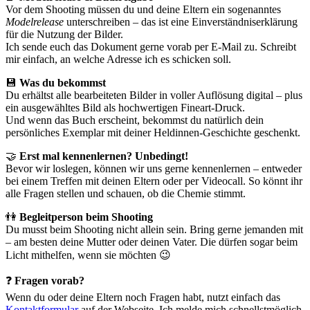
Vor dem Shooting müssen du und deine Eltern ein sogenanntes
Modelrelease
unterschreiben – das ist eine Einverständniserklärung
für die Nutzung der Bilder.
Ich sende euch das Dokument gerne vorab per E-Mail zu. Schreibt
mir einfach, an welche Adresse ich es schicken soll.
💾
Was du bekommst
Du erhältst alle bearbeiteten Bilder in voller Auflösung digital – plus
ein ausgewähltes Bild als hochwertigen Fineart-Druck.
Und wenn das Buch erscheint, bekommst du natürlich dein
persönliches Exemplar mit deiner Heldinnen-Geschichte geschenkt.
🤝
Erst mal kennenlernen? Unbedingt!
Bevor wir loslegen, können wir uns gerne kennenlernen – entweder
bei einem Treffen mit deinen Eltern oder per Videocall. So könnt ihr
alle Fragen stellen und schauen, ob die Chemie stimmt.
👫
Begleitperson beim Shooting
Du musst beim Shooting nicht allein sein. Bring gerne jemanden mit
– am besten deine Mutter oder deinen Vater. Die dürfen sogar beim
Licht mithelfen, wenn sie möchten 😉
❓
Fragen vorab?
Wenn du oder deine Eltern noch Fragen habt, nutzt einfach das
Kontaktformular
auf der Webseite. Ich melde mich schnellstmöglich