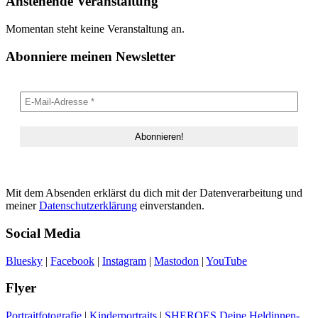
Anstehende Veranstaltung
Momentan steht keine Veranstaltung an.
Abonniere meinen Newsletter
Mit dem Absenden erklärst du dich mit der Datenverarbeitung und
meiner
Datenschutzerklärung
einverstanden.
Social Media
Bluesky
|
Facebook
|
Instagram
|
Mastodon
|
YouTube
Flyer
Portraitfotografie
|
Kinderportraits
|
SHEROES Deine Heldinnen-