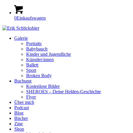
0
Einkaufswagen
Galerie
Portraits
Babybauch
Kinder und Jugendliche
Künstler:innen
Ballett
Sport
Broken Body
Buchung
Kostenlose Bilder
SHEROES – Deine Helden-Geschichte
Flyer
Über mich
Podcast
Blog
Bücher
Zine
Shop