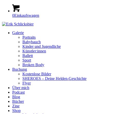
0
Einkaufswagen
Galerie
Portraits
Babybauch
Kinder und Jugendliche
Künstler:innen
Ballett
Sport
Broken Body
Buchung
Kostenlose Bilder
SHEROES – Deine Helden-Geschichte
Flyer
Über mich
Podcast
Blog
Bücher
Zine
Shop