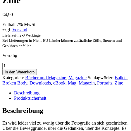
Zine
€
4,90
Enthält 7% MwSt.
zzgl.
Versand
Lieferzeit: 2-3 Werktage
Bei Lieferungen in Nicht-EU-Länder können zusätzliche Zölle, Steuern und
Gebühren anfallen.
Vorrätig
"Gedanken
zur
In den Warenkorb
Fotografie
Kategorien:
Bücher und Magazine
,
Magazine
Schlagwörter:
Ballett
,
2"
Broken Body
,
Downloads
,
eBook
,
Mag
,
Magazin
,
Portraits
,
Zine
-
Zine
Beschreibung
Menge
Produktsicherheit
Beschreibung
Es wird leider viel zu wenig über die Fotografie an sich geschrieben.
Über die Beweggründe, über die Gedanken, über die Konzepte. Es