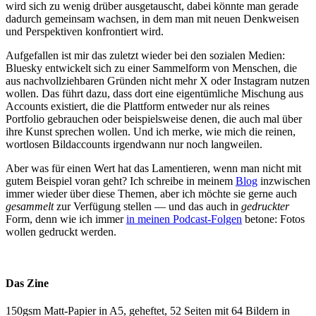
wird sich zu wenig drüber ausgetauscht, dabei könnte man gerade
dadurch gemeinsam wachsen, in dem man mit neuen Denkweisen
und Perspektiven konfrontiert wird.
Aufgefallen ist mir das zuletzt wieder bei den sozialen Medien:
Bluesky entwickelt sich zu einer Sammelform von Menschen, die
aus nachvollziehbaren Gründen nicht mehr X oder Instagram nutzen
wollen. Das führt dazu, dass dort eine eigentümliche Mischung aus
Accounts existiert, die die Plattform entweder nur als reines
Portfolio gebrauchen oder beispielsweise denen, die auch mal über
ihre Kunst sprechen wollen. Und ich merke, wie mich die reinen,
wortlosen Bildaccounts irgendwann nur noch langweilen.
Aber was für einen Wert hat das Lamentieren, wenn man nicht mit
gutem Beispiel voran geht? Ich schreibe in meinem
Blog
inzwischen
immer wieder über diese Themen, aber ich möchte sie gerne auch
gesammelt
zur Verfügung stellen — und das auch in
gedruckter
Form, denn wie ich immer
in meinen Podcast-Folgen
betone: Fotos
wollen gedruckt werden.
Das Zine
150gsm Matt-Papier in A5, geheftet, 52 Seiten mit 64 Bildern in