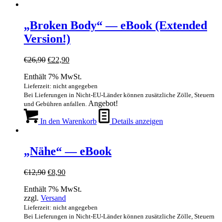
„Broken Body“ — eBook (Extended
Version!)
Ursprünglicher
Aktueller
€
26,90
€
22,90
Preis
Preis
Enthält 7% MwSt.
war:
ist:
€26,90
€22,90.
Lieferzeit: nicht angegeben
Bei Lieferungen in Nicht-EU-Länder können zusätzliche Zölle, Steuern
Angebot!
und Gebühren anfallen.
In den Warenkorb
Details anzeigen
„Nähe“ — eBook
Ursprünglicher
Aktueller
€
12,90
€
8,90
Preis
Preis
Enthält 7% MwSt.
war:
ist:
zzgl.
Versand
€12,90
€8,90.
Lieferzeit: nicht angegeben
Bei Lieferungen in Nicht-EU-Länder können zusätzliche Zölle, Steuern