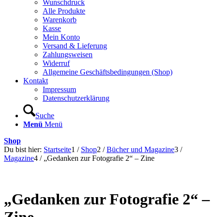
Wunschdruck
Alle Produkte
Warenkorb
Kasse
Mein Konto
Versand & Lieferung
Zahlungsweisen
Widerruf
Allgemeine Geschäftsbedingungen (Shop)
Kontakt
Impressum
Datenschutzerklärung
Suche
Menü
Menü
Shop
Du bist hier:
Startseite
1
/
Shop
2
/
Bücher und Magazine
3
/
Magazine
4
/
„Gedanken zur Fotografie 2“ – Zine
„Gedanken zur Fotografie 2“ –