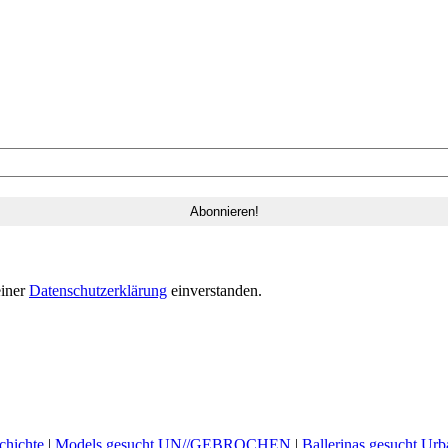
einer
Datenschutzerklärung
einverstanden.
hichte
|
Models gesucht UN//GEBROCHEN
|
Ballerinas gesucht Urb