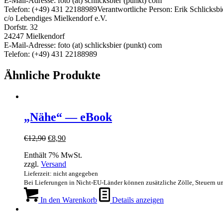
E-Mail-Adresse: foto (at) schlicksbier (punkt) com
Telefon: (+49) 431 22188989
Verantwortliche Person:
Erik Schlicksbi
c/o Lebendiges Mielkendorf e.V.
Dorfstr. 32
24247 Mielkendorf
E-Mail-Adresse: foto (at) schlicksbier (punkt) com
Telefon: (+49) 431 22188989
Ähnliche Produkte
„Nähe“ — eBook
Ursprünglicher
Aktueller
€
12,90
€
8,90
Preis
Preis
Enthält 7% MwSt.
war:
ist:
zzgl.
Versand
€12,90
€8,90.
Lieferzeit: nicht angegeben
Bei Lieferungen in Nicht-EU-Länder können zusätzliche Zölle, Steuern u
In den Warenkorb
Details anzeigen