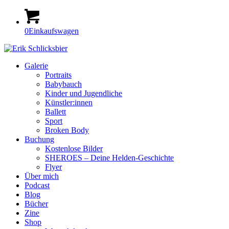
0
Einkaufswagen
Galerie
Portraits
Babybauch
Kinder und Jugendliche
Künstler:innen
Ballett
Sport
Broken Body
Buchung
Kostenlose Bilder
SHEROES – Deine Helden-Geschichte
Flyer
Über mich
Podcast
Blog
Bücher
Zine
Shop