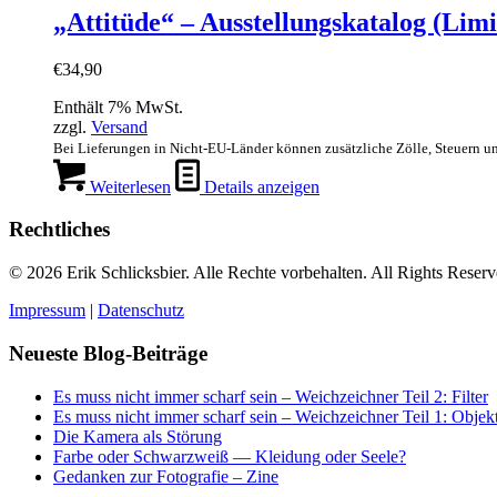
„Attitüde“ – Ausstellungskatalog (Limi
€
34,90
Enthält 7% MwSt.
zzgl.
Versand
Bei Lieferungen in Nicht-EU-Länder können zusätzliche Zölle, Steuern u
Weiterlesen
Details anzeigen
Rechtliches
© 2026 Erik Schlicksbier. Alle Rechte vorbehalten. All Rights Reserv
Impressum
|
Datenschutz
Neueste Blog-Beiträge
Es muss nicht immer scharf sein – Weichzeichner Teil 2: Filter
Es muss nicht immer scharf sein – Weichzeichner Teil 1: Objek
Die Kamera als Störung
Farbe oder Schwarzweiß — Kleidung oder Seele?
Gedanken zur Fotografie – Zine