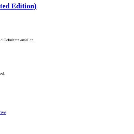
ted Edition)
nd Gebühren anfallen.
ed.
tive