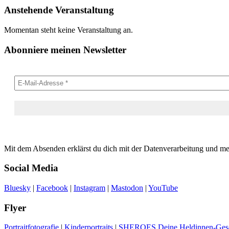
Anstehende Veranstaltung
Momentan steht keine Veranstaltung an.
Abonniere meinen Newsletter
Mit dem Absenden erklärst du dich mit der Datenverarbeitung und m
Social Media
Bluesky
|
Facebook
|
Instagram
|
Mastodon
|
YouTube
Flyer
Portraitfotografie
|
Kinderportraits
|
SHEROES Deine Heldinnen-Gesc