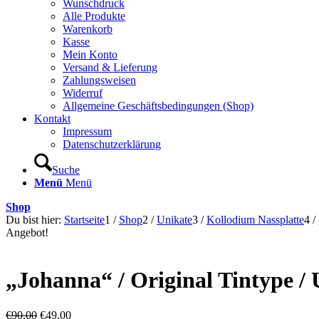
Wunschdruck
Alle Produkte
Warenkorb
Kasse
Mein Konto
Versand & Lieferung
Zahlungsweisen
Widerruf
Allgemeine Geschäftsbedingungen (Shop)
Kontakt
Impressum
Datenschutzerklärung
Suche
Menü
Menü
Shop
Du bist hier:
Startseite
1
/
Shop
2
/
Unikate
3
/
Kollodium Nassplatte
4
/
Angebot!
„Johanna“ / Original Tintype / 
Ursprünglicher
Aktueller
€
90,00
€
49,00