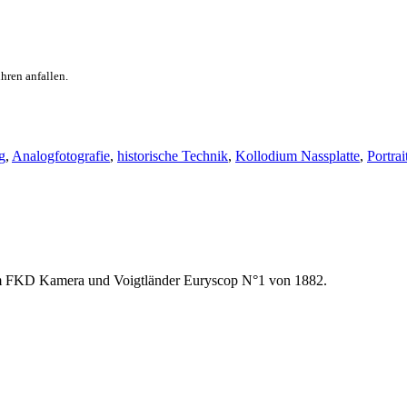
hren anfallen.
g
,
Analogfotografie
,
historische Technik
,
Kollodium Nassplatte
,
Portrai
cm FKD Kamera und Voigtländer Euryscop N°1 von 1882.