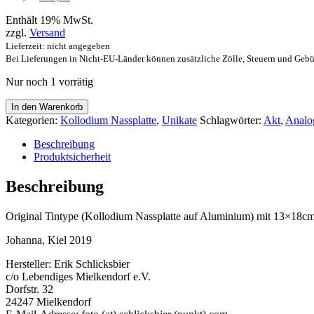
Preis
Preis
Enthält 19% MwSt.
war:
ist:
zzgl.
Versand
€90,00
€49,00.
Lieferzeit: nicht angegeben
Bei Lieferungen in Nicht-EU-Länder können zusätzliche Zölle, Steuern und Gebü
Nur noch 1 vorrätig
"Johanna"
In den Warenkorb
/
Kategorien:
Kollodium Nassplatte
,
Unikate
Schlagwörter:
Akt
,
Analo
Original
Tintype
Beschreibung
/
Produktsicherheit
Unikat
Menge
Beschreibung
Original Tintype (Kollodium Nassplatte auf Aluminium) mit 13×18
Johanna, Kiel 2019
Hersteller:
Erik Schlicksbier
c/o Lebendiges Mielkendorf e.V.
Dorfstr. 32
24247 Mielkendorf