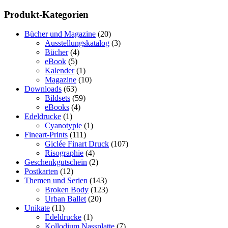
Produkt-Kategorien
Bücher und Magazine
(20)
Ausstellungskatalog
(3)
Bücher
(4)
eBook
(5)
Kalender
(1)
Magazine
(10)
Downloads
(63)
Bildsets
(59)
eBooks
(4)
Edeldrucke
(1)
Cyanotypie
(1)
Fineart-Prints
(111)
Giclée Finart Druck
(107)
Risographie
(4)
Geschenkgutschein
(2)
Postkarten
(12)
Themen und Serien
(143)
Broken Body
(123)
Urban Ballet
(20)
Unikate
(11)
Edeldrucke
(1)
Kollodium Nassplatte
(7)