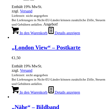
Preis
Preis
Enthält 19% MwSt.
war:
ist:
zzgl.
Versand
€90,00
€49,00.
Lieferzeit: nicht angegeben
Bei Lieferungen in Nicht-EU-Länder können zusätzliche Zölle, Steuern
Angebot!
und Gebühren anfallen.
In den Warenkorb
Details anzeigen
„London View“ – Postkarte
€
1,50
Enthält 19% MwSt.
zzgl.
Versand
Lieferzeit: nicht angegeben
Bei Lieferungen in Nicht-EU-Länder können zusätzliche Zölle, Steuern
und Gebühren anfallen.
In den Warenkorb
Details anzeigen
„Nähe“ – Bildband