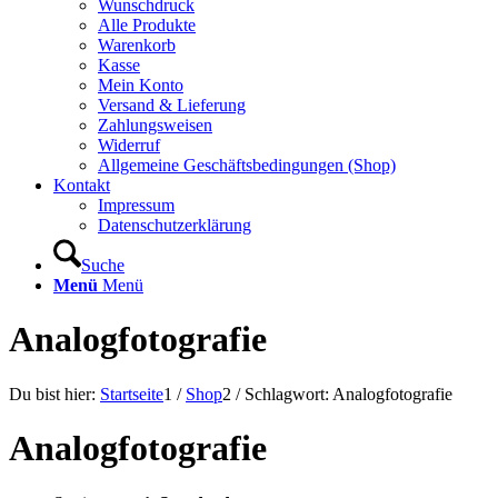
Wunschdruck
Alle Produkte
Warenkorb
Kasse
Mein Konto
Versand & Lieferung
Zahlungsweisen
Widerruf
Allgemeine Geschäftsbedingungen (Shop)
Kontakt
Impressum
Datenschutzerklärung
Suche
Menü
Menü
Analogfotografie
Du bist hier:
Startseite
1
/
Shop
2
/
Schlagwort: Analogfotografie
Analogfotografie