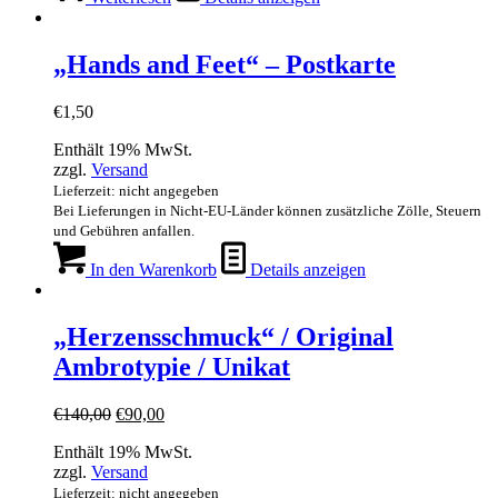
„Hands and Feet“ – Postkarte
€
1,50
Enthält 19% MwSt.
zzgl.
Versand
Lieferzeit: nicht angegeben
Bei Lieferungen in Nicht-EU-Länder können zusätzliche Zölle, Steuern
und Gebühren anfallen.
In den Warenkorb
Details anzeigen
„Herzensschmuck“ / Original
Ambrotypie / Unikat
Ursprünglicher
Aktueller
€
140,00
€
90,00
Preis
Preis
Enthält 19% MwSt.
war:
ist:
zzgl.
Versand
€140,00
€90,00.
Lieferzeit: nicht angegeben