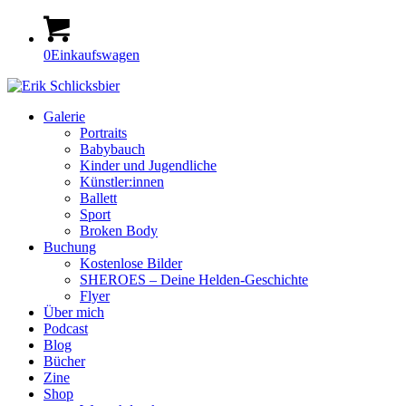
0
Einkaufswagen
Galerie
Portraits
Babybauch
Kinder und Jugendliche
Künstler:innen
Ballett
Sport
Broken Body
Buchung
Kostenlose Bilder
SHEROES – Deine Helden-Geschichte
Flyer
Über mich
Podcast
Blog
Bücher
Zine
Shop