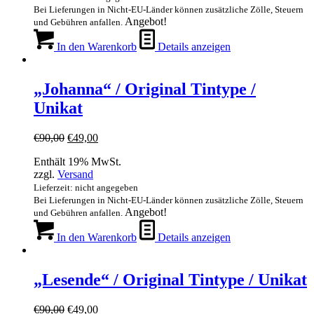
Bei Lieferungen in Nicht-EU-Länder können zusätzliche Zölle, Steuern
Angebot!
und Gebühren anfallen.
In den Warenkorb
Details anzeigen
„Johanna“ / Original Tintype /
Unikat
Ursprünglicher
Aktueller
€
90,00
€
49,00
Preis
Preis
Enthält 19% MwSt.
war:
ist:
zzgl.
Versand
€90,00
€49,00.
Lieferzeit: nicht angegeben
Bei Lieferungen in Nicht-EU-Länder können zusätzliche Zölle, Steuern
Angebot!
und Gebühren anfallen.
In den Warenkorb
Details anzeigen
„Lesende“ / Original Tintype / Unikat
Ursprünglicher
Aktueller
€
90,00
€
49,00