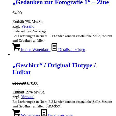
„Gedanken zur Fotografie 1“ – Zine
€
4,90
Enthält 7% MwSt.
zzgl.
Versand
Lieferzeit: 2-3 Werktage
Bei Lieferungen in Nicht-EU-Länder können zusätzliche Zölle, Steuern
und Gebühren anfallen.
In den Warenkorb
Details anzeigen
„Geschirr“ / Original Tintype /
Unikat
Ursprünglicher
Aktueller
€
110,00
€
70,00
Preis
Preis
Enthält 19% MwSt.
war:
ist:
zzgl.
Versand
€110,00
€70,00.
Bei Lieferungen in Nicht-EU-Länder können zusätzliche Zölle, Steuern
Angebot!
und Gebühren anfallen.
Weiterlesen
Details anzeigen