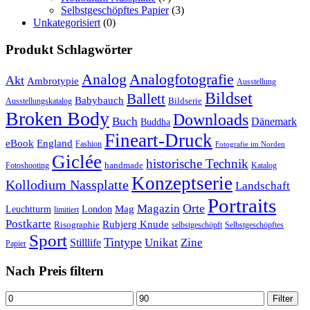
Selbstgeschöpftes Papier
(3)
Unkategorisiert
(0)
Produkt Schlagwörter
Analog
Analogfotografie
Akt
Ambrotypie
Ausstellung
Bildset
Ballett
Babybauch
Bildserie
Ausstellungskatalog
Broken Body
Downloads
Buch
Dänemark
Buddha
Fineart-Druck
eBook
England
Fashion
Fotografie im Norden
Giclée
historische Technik
handmade
Fotoshooting
Katalog
Konzeptserie
Kollodium Nassplatte
Landschaft
Portraits
Orte
Magazin
Mag
Leuchtturm
London
limitiert
Postkarte
Rubjerg Knude
Risographie
selbstgeschöpft
Selbstgeschöpftes
Sport
Tintype
Unikat
Zine
Stilllife
Papier
Nach Preis filtern
Min.
Max.
Filter
Preis
Preis