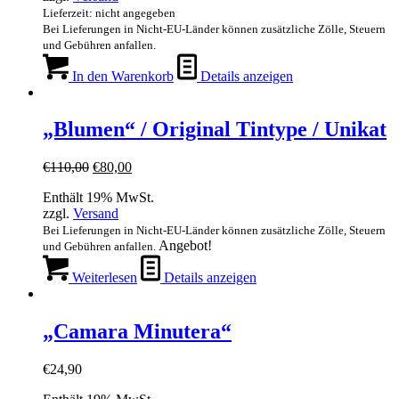
Lieferzeit: nicht angegeben
Bei Lieferungen in Nicht-EU-Länder können zusätzliche Zölle, Steuern
und Gebühren anfallen.
In den Warenkorb
Details anzeigen
„Blumen“ / Original Tintype / Unikat
Ursprünglicher
Aktueller
€
110,00
€
80,00
Preis
Preis
Enthält 19% MwSt.
war:
ist:
zzgl.
Versand
€110,00
€80,00.
Bei Lieferungen in Nicht-EU-Länder können zusätzliche Zölle, Steuern
Angebot!
und Gebühren anfallen.
Weiterlesen
Details anzeigen
„Camara Minutera“
€
24,90