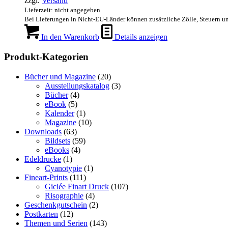
zzgl.
Versand
Lieferzeit: nicht angegeben
Bei Lieferungen in Nicht-EU-Länder können zusätzliche Zölle, Steuern u
In den Warenkorb
Details anzeigen
Produkt-Kategorien
Bücher und Magazine
(20)
Ausstellungskatalog
(3)
Bücher
(4)
eBook
(5)
Kalender
(1)
Magazine
(10)
Downloads
(63)
Bildsets
(59)
eBooks
(4)
Edeldrucke
(1)
Cyanotypie
(1)
Fineart-Prints
(111)
Giclée Finart Druck
(107)
Risographie
(4)
Geschenkgutschein
(2)
Postkarten
(12)
Themen und Serien
(143)