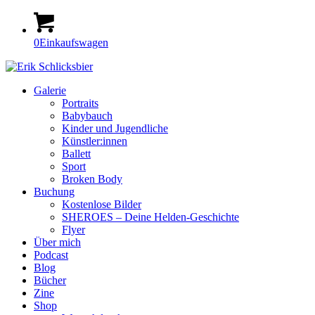
0
Einkaufswagen
Galerie
Portraits
Babybauch
Kinder und Jugendliche
Künstler:innen
Ballett
Sport
Broken Body
Buchung
Kostenlose Bilder
SHEROES – Deine Helden-Geschichte
Flyer
Über mich
Podcast
Blog
Bücher
Zine
Shop