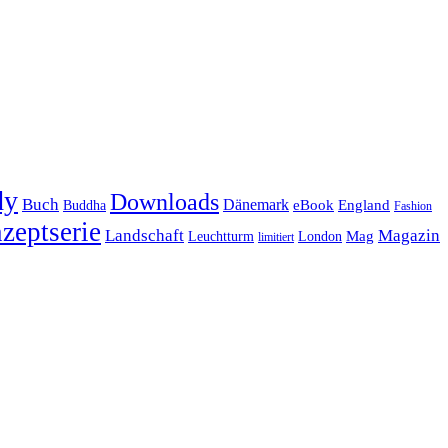
dy
Downloads
Buch
Dänemark
eBook
England
Buddha
Fashion
zeptserie
Landschaft
Magazin
Mag
Leuchtturm
London
limitiert