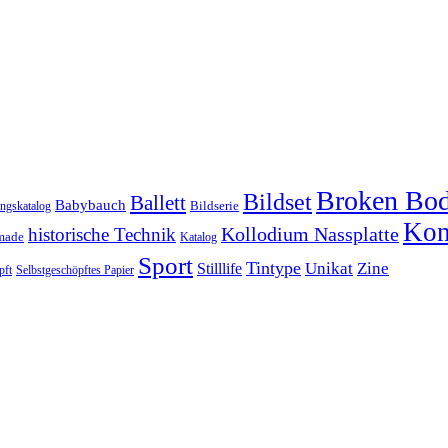
Broken Bo
Bildset
Ballett
Babybauch
Bildserie
ungskatalog
Kon
historische Technik
Kollodium Nassplatte
made
Katalog
Sport
Tintype
Unikat
Zine
Stilllife
pft
Selbstgeschöpftes Papier