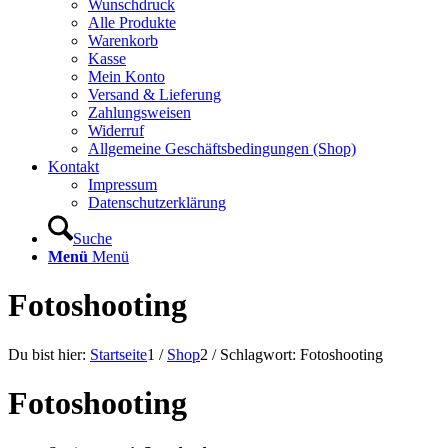
Wunschdruck
Alle Produkte
Warenkorb
Kasse
Mein Konto
Versand & Lieferung
Zahlungsweisen
Widerruf
Allgemeine Geschäftsbedingungen (Shop)
Kontakt
Impressum
Datenschutzerklärung
Suche
Menü
Menü
Fotoshooting
Du bist hier:
Startseite
1
/
Shop
2
/
Schlagwort: Fotoshooting
Fotoshooting