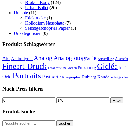
Broken Body
(123)
Urban Ballet
(20)
Unikate
(11)
Edeldrucke
(1)
Kollodium Nassplatte
(7)
Selbstgeschöpftes Papier
(3)
Unkategorisiert
(0)
Produkt Schlagwörter
Analog
Analogfotografie
Akt
Ambrotypie
Ausstellung
Ausstell
Fineart-Druck
Giclée
hand
Fotoshooting
Fotografie im Norden
Portraits
Orte
Postkarte
Rubjerg Knude
Risographie
selbstgeschö
Nach Preis filtern
Min.
Max.
Filter
Preis
Preis
Produktsuche
Suchen
Suchen
nach: