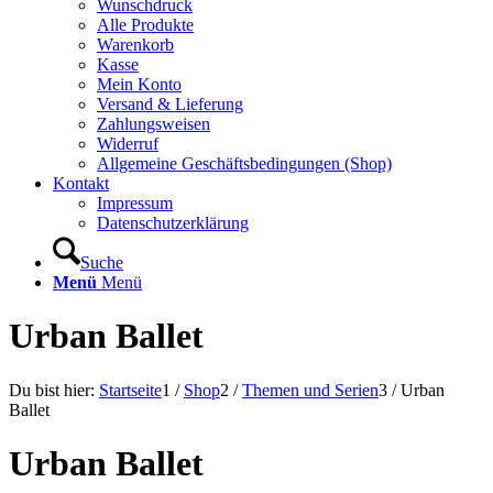
Wunschdruck
Alle Produkte
Warenkorb
Kasse
Mein Konto
Versand & Lieferung
Zahlungsweisen
Widerruf
Allgemeine Geschäftsbedingungen (Shop)
Kontakt
Impressum
Datenschutzerklärung
Suche
Menü
Menü
Urban Ballet
Du bist hier:
Startseite
1
/
Shop
2
/
Themen und Serien
3
/
Urban
Ballet
Urban Ballet