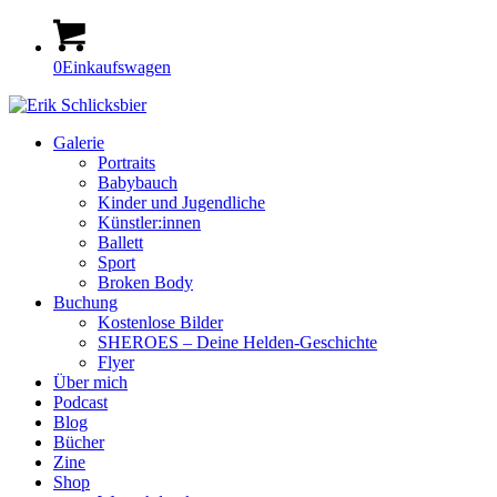
0
Einkaufswagen
Galerie
Portraits
Babybauch
Kinder und Jugendliche
Künstler:innen
Ballett
Sport
Broken Body
Buchung
Kostenlose Bilder
SHEROES – Deine Helden-Geschichte
Flyer
Über mich
Podcast
Blog
Bücher
Zine
Shop