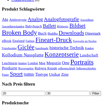
Produkt Schlagwörter
Analog
Analogfotografie
Akt
Ambrotypie
Ausstellung
Bildset
Ballett
Babybauch
Bildserie
Ausstellungskatalog
Broken Body
Downloads
Buch
Dänemark
Buddha
Fineart-Druck
eBook
England
Fashion
Fotografie im Norden
Giclée
historische Technik
handmade
Fotoshooting
Katalog
Konzeptserie
Kollodium Nassplatte
Landschaft
Portraits
Orte
Magazin
Mag
Leuchtturm
London
limitiert
Postkarte
Rubjerg Knude
Risographie
selbstgeschöpft
Selbstgeschöpftes
Sport
Tintype
Unikat
Zine
Stilllife
Papier
Nach Preis filtern
Min.
Max.
Filter
Preis
Preis
Produktsuche