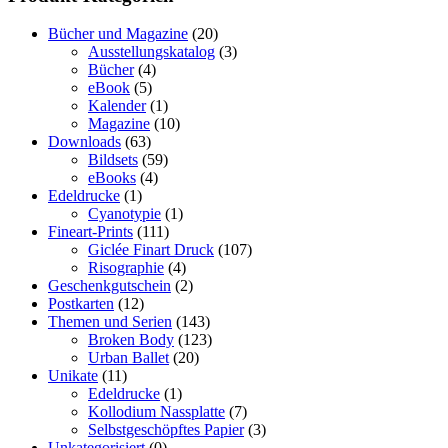
Bücher und Magazine
(20)
Ausstellungskatalog
(3)
Bücher
(4)
eBook
(5)
Kalender
(1)
Magazine
(10)
Downloads
(63)
Bildsets
(59)
eBooks
(4)
Edeldrucke
(1)
Cyanotypie
(1)
Fineart-Prints
(111)
Giclée Finart Druck
(107)
Risographie
(4)
Geschenkgutschein
(2)
Postkarten
(12)
Themen und Serien
(143)
Broken Body
(123)
Urban Ballet
(20)
Unikate
(11)
Edeldrucke
(1)
Kollodium Nassplatte
(7)
Selbstgeschöpftes Papier
(3)
Unkategorisiert
(0)