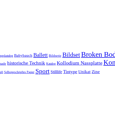
Broken Bo
Bildset
Ballett
Babybauch
Bildserie
ungskatalog
Kon
historische Technik
Kollodium Nassplatte
made
Katalog
Sport
Tintype
Unikat
Zine
Stilllife
pft
Selbstgeschöpftes Papier