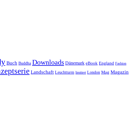
dy
Downloads
Buch
Dänemark
eBook
England
Buddha
Fashion
zeptserie
Landschaft
Magazin
Mag
Leuchtturm
London
limitiert