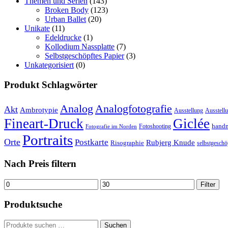
Themen und Serien
(143)
Broken Body
(123)
Urban Ballet
(20)
Unikate
(11)
Edeldrucke
(1)
Kollodium Nassplatte
(7)
Selbstgeschöpftes Papier
(3)
Unkategorisiert
(0)
Produkt Schlagwörter
Analog
Analogfotografie
Akt
Ambrotypie
Ausstellung
Ausstell
Fineart-Druck
Giclée
hand
Fotoshooting
Fotografie im Norden
Portraits
Orte
Postkarte
Rubjerg Knude
Risographie
selbstgeschö
Nach Preis filtern
Min.
Max.
Filter
Preis
Preis
Produktsuche
Suchen
Suchen