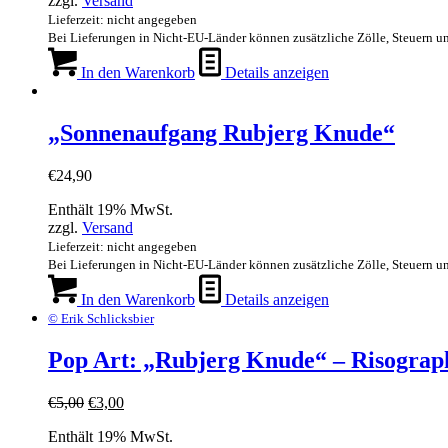
zzgl.
Versand
Lieferzeit: nicht angegeben
Bei Lieferungen in Nicht-EU-Länder können zusätzliche Zölle, Steuern u
In den Warenkorb
Details anzeigen
„Sonnenaufgang Rubjerg Knude“
€
24,90
Enthält 19% MwSt.
zzgl.
Versand
Lieferzeit: nicht angegeben
Bei Lieferungen in Nicht-EU-Länder können zusätzliche Zölle, Steuern u
In den Warenkorb
Details anzeigen
© Erik Schlicksbier
Pop Art: „Rubjerg Knude“ – Risograp
Ursprünglicher
Aktueller
€
5,00
€
3,00
Preis
Preis
Enthält 19% MwSt.
war:
ist: