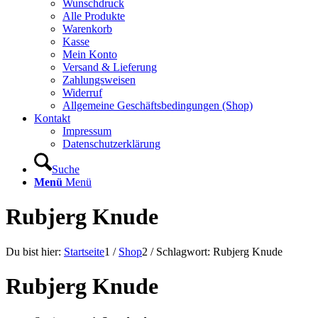
Wunschdruck
Alle Produkte
Warenkorb
Kasse
Mein Konto
Versand & Lieferung
Zahlungsweisen
Widerruf
Allgemeine Geschäftsbedingungen (Shop)
Kontakt
Impressum
Datenschutzerklärung
Suche
Menü
Menü
Rubjerg Knude
Du bist hier:
Startseite
1
/
Shop
2
/
Schlagwort: Rubjerg Knude
Rubjerg Knude