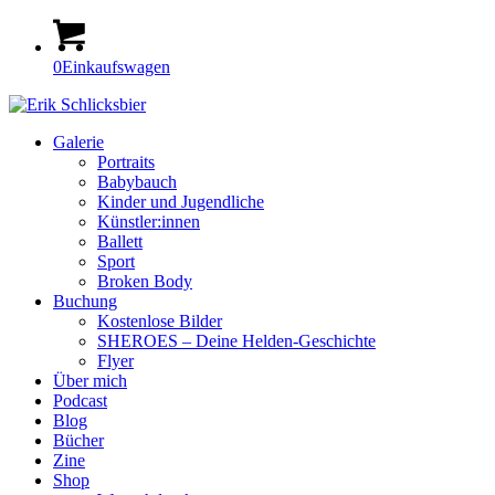
0
Einkaufswagen
Galerie
Portraits
Babybauch
Kinder und Jugendliche
Künstler:innen
Ballett
Sport
Broken Body
Buchung
Kostenlose Bilder
SHEROES – Deine Helden-Geschichte
Flyer
Über mich
Podcast
Blog
Bücher
Zine
Shop