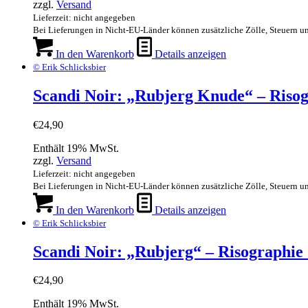
zzgl.
Versand
€5,00
€3,00.
Lieferzeit: nicht angegeben
Bei Lieferungen in Nicht-EU-Länder können zusätzliche Zölle, Steuern u
In den Warenkorb
Details anzeigen
© Erik Schlicksbier
Scandi Noir: „Rubjerg Knude“ – Risogr
€
24,90
Enthält 19% MwSt.
zzgl.
Versand
Lieferzeit: nicht angegeben
Bei Lieferungen in Nicht-EU-Länder können zusätzliche Zölle, Steuern u
In den Warenkorb
Details anzeigen
© Erik Schlicksbier
Scandi Noir: „Rubjerg“ – Risographie (
€
24,90
Enthält 19% MwSt.