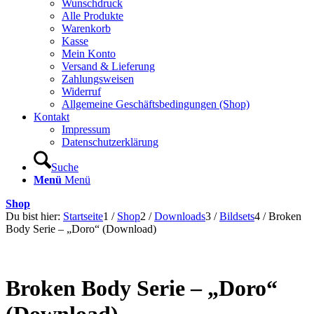
Wunschdruck
Alle Produkte
Warenkorb
Kasse
Mein Konto
Versand & Lieferung
Zahlungsweisen
Widerruf
Allgemeine Geschäftsbedingungen (Shop)
Kontakt
Impressum
Datenschutzerklärung
Suche
Menü
Menü
Shop
Du bist hier:
Startseite
1
/
Shop
2
/
Downloads
3
/
Bildsets
4
/
Broken
Body Serie – „Doro“ (Download)
Broken Body Serie – „Doro“