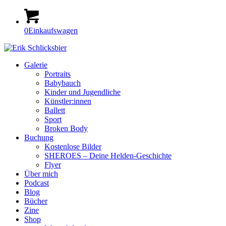
0
Einkaufswagen
Galerie
Portraits
Babybauch
Kinder und Jugendliche
Künstler:innen
Ballett
Sport
Broken Body
Buchung
Kostenlose Bilder
SHEROES – Deine Helden-Geschichte
Flyer
Über mich
Podcast
Blog
Bücher
Zine
Shop