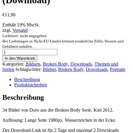
(Download)
€
11,90
Enthält 19% MwSt.
zzgl.
Versand
Lieferzeit: nicht angegeben
Bei Lieferungen in Nicht-EU-Länder können zusätzliche Zölle, Steuern und
Gebühren anfallen.
Broken
Body
In den Warenkorb
Serie
Kategorien:
Bildsets
,
Broken Body
,
Downloads
,
Themen und
-
Serien
Schlagwörter:
Bildset
,
Broken Body
,
Downloads
,
Portraits
"Doro"
(Download)
Beschreibung
[Digital]
Produktsicherheit
Menge
Beschreibung
34 Bilder von Doro aus der Broken Body Serie. Kiel 2012.
Auflösung: Lange Seite 1980px. Wasserzeichen in der Ecke.
Der Download-Link ist für 2 Tage und maximal 2 Downloads