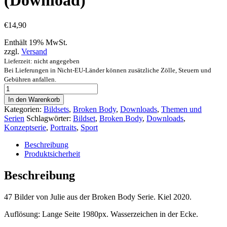
(Download)
€
14,90
Enthält 19% MwSt.
zzgl.
Versand
Lieferzeit: nicht angegeben
Bei Lieferungen in Nicht-EU-Länder können zusätzliche Zölle, Steuern und
Gebühren anfallen.
Broken
Body
In den Warenkorb
Serie
Kategorien:
Bildsets
,
Broken Body
,
Downloads
,
Themen und
-
Serien
Schlagwörter:
Bildset
,
Broken Body
,
Downloads
,
"Julie
Konzeptserie
,
Portraits
,
Sport
2"
(Download)
Beschreibung
[Digital]
Produktsicherheit
Menge
Beschreibung
47 Bilder von Julie aus der Broken Body Serie. Kiel 2020.
Auflösung: Lange Seite 1980px. Wasserzeichen in der Ecke.