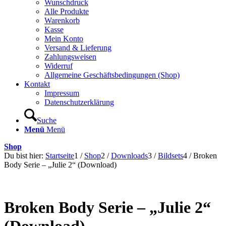
Wunschdruck
Alle Produkte
Warenkorb
Kasse
Mein Konto
Versand & Lieferung
Zahlungsweisen
Widerruf
Allgemeine Geschäftsbedingungen (Shop)
Kontakt
Impressum
Datenschutzerklärung
Suche
Menü
Menü
Shop
Du bist hier:
Startseite
1
/
Shop
2
/
Downloads
3
/
Bildsets
4
/
Broken
Body Serie – „Julie 2“ (Download)
Broken Body Serie – „Julie 2“