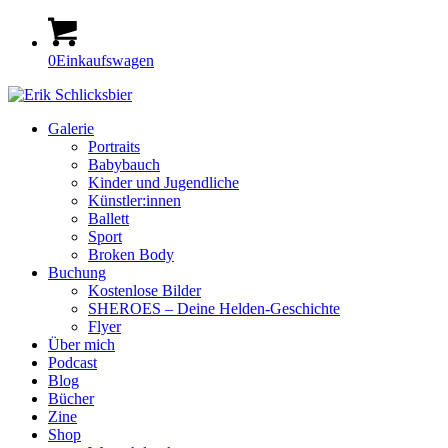
0
Einkaufswagen
Galerie
Portraits
Babybauch
Kinder und Jugendliche
Künstler:innen
Ballett
Sport
Broken Body
Buchung
Kostenlose Bilder
SHEROES – Deine Helden-Geschichte
Flyer
Über mich
Podcast
Blog
Bücher
Zine
Shop