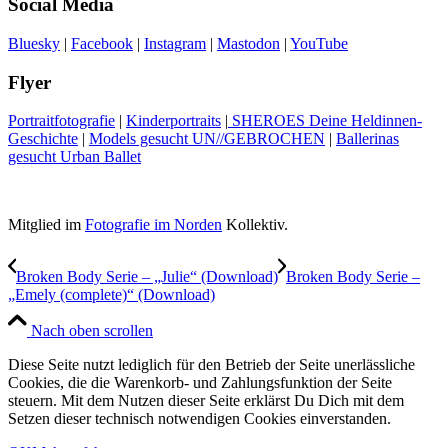
Social Media
Bluesky
|
Facebook
|
Instagram
|
Mastodon
|
YouTube
Flyer
Portraitfotografie
|
Kinderportraits
|
SHEROES Deine Heldinnen-
Geschichte
|
Models gesucht UN//GEBROCHEN
|
Ballerinas
gesucht Urban Ballet
Mitglied im
Fotografie im Norden
Kollektiv.
Broken Body Serie – „Julie“ (Download)
Broken Body Serie –
„Emely (complete)“ (Download)
Nach oben scrollen
Diese Seite nutzt lediglich für den Betrieb der Seite unerlässliche
Cookies, die die Warenkorb- und Zahlungsfunktion der Seite
steuern. Mit dem Nutzen dieser Seite erklärst Du Dich mit dem
Setzen dieser technisch notwendigen Cookies einverstanden.