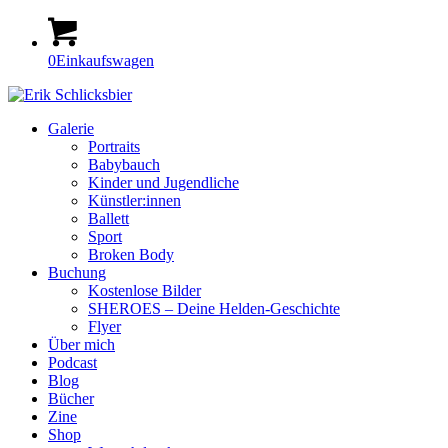
0
Einkaufswagen
Galerie
Portraits
Babybauch
Kinder und Jugendliche
Künstler:innen
Ballett
Sport
Broken Body
Buchung
Kostenlose Bilder
SHEROES – Deine Helden-Geschichte
Flyer
Über mich
Podcast
Blog
Bücher
Zine
Shop