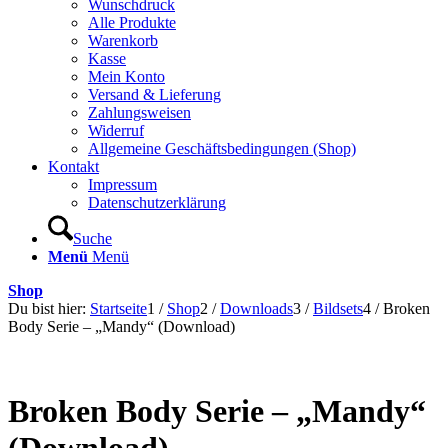
Wunschdruck
Alle Produkte
Warenkorb
Kasse
Mein Konto
Versand & Lieferung
Zahlungsweisen
Widerruf
Allgemeine Geschäftsbedingungen (Shop)
Kontakt
Impressum
Datenschutzerklärung
Suche
Menü
Menü
Shop
Du bist hier:
Startseite
1
/
Shop
2
/
Downloads
3
/
Bildsets
4
/
Broken
Body Serie – „Mandy“ (Download)
Broken Body Serie – „Mandy“