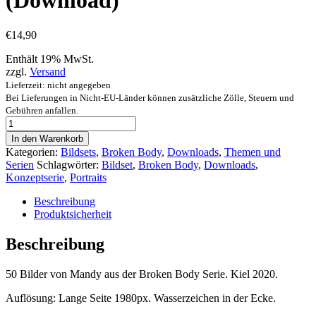
(Download)
€
14,90
Enthält 19% MwSt.
zzgl.
Versand
Lieferzeit: nicht angegeben
Bei Lieferungen in Nicht-EU-Länder können zusätzliche Zölle, Steuern und
Gebühren anfallen.
Broken
Body
In den Warenkorb
Serie
Kategorien:
Bildsets
,
Broken Body
,
Downloads
,
Themen und
-
Serien
Schlagwörter:
Bildset
,
Broken Body
,
Downloads
,
"Mandy"
Konzeptserie
,
Portraits
(Download)
[Digital]
Beschreibung
Menge
Produktsicherheit
Beschreibung
50 Bilder von Mandy aus der Broken Body Serie. Kiel 2020.
Auflösung: Lange Seite 1980px. Wasserzeichen in der Ecke.