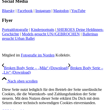
Social Media
Bluesky
|
Facebook
|
Instagram
|
Mastodon
|
YouTube
Flyer
Portraitfotografie
|
Kinderportraits
|
SHEROES Deine Heldinnen-
Geschichte
|
Models gesucht UN//GEBROCHEN
|
Ballerinas
gesucht Urban Ballet
Mitglied im
Fotografie im Norden
Kollektiv.
Broken Body Serie – „Mila“ (Download)
Broken Body Serie –
„Liv“ (Download)
Nach oben scrollen
Diese Seite nutzt lediglich für den Betrieb der Seite unerlässliche
Cookies, die die Warenkorb- und Zahlungsfunktion der Seite
steuern. Mit dem Nutzen dieser Seite erklärst Du Dich mit dem
Setzen dieser technisch notwendigen Cookies einverstanden.