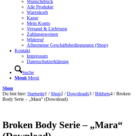
Wunschdruck
Alle Produkte
Warenkorb
Kasse
Mein Konto
Versand & Lieferung
Zahlungsweisen
Widerruf
Allgemeine Geschäftsbedingungen (Shop)
Kontakt
Impressum
Datenschutzerklärung
Suche
Menü
Menü
Shop
Du bist hier:
Startseite
1
/
Shop
2
/
Downloads
3
/
Bildsets
4
/
Broken
Body Serie – „Mara“ (Download)
Broken Body Serie – „Mara“