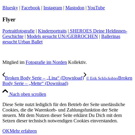
Bluesky
|
Facebook
|
Instagram
|
Mastodon
|
YouTube
Flyer
Portraitfotografie
|
Kinderportraits
|
SHEROES Deine Heldinnen-
Geschichte
|
Models gesucht UN//GEBROCHEN
|
Ballerinas
gesucht Urban Ballet
Mitglied im
Fotografie im Norden
Kollektiv.
Broken Body Serie – „Lina“ (Download)
Broken
© Erik Schlicksbier
Body Serie – „Mette“ (Download)
Nach oben scrollen
Diese Seite nutzt lediglich für den Betrieb der Seite unerlässliche
Cookies, die die Warenkorb- und Zahlungsfunktion der Seite
steuern. Mit dem Nutzen dieser Seite erklärst Du Dich mit dem
Setzen dieser technisch notwendigen Cookies einverstanden.
OK
Mehr erfahren