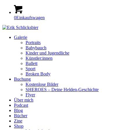
0
Einkaufswagen
Galerie
Portraits
Babybauch
Kinder und Jugendliche
Künstler:innen
Ballett
Sport
Broken Body
Buchung
Kostenlose Bilder
SHEROES – Deine Helden-Geschichte
Flyer
Über mich
Podcast
Blog
Bücher
Zine
Shop