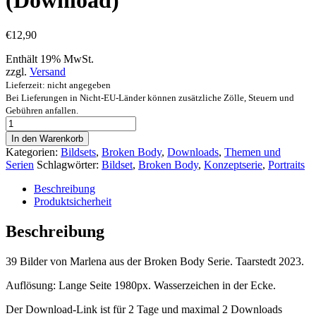
(Download)
€
12,90
Enthält 19% MwSt.
zzgl.
Versand
Lieferzeit: nicht angegeben
Bei Lieferungen in Nicht-EU-Länder können zusätzliche Zölle, Steuern und
Gebühren anfallen.
Broken
Body
In den Warenkorb
Serie
Kategorien:
Bildsets
,
Broken Body
,
Downloads
,
Themen und
-
Serien
Schlagwörter:
Bildset
,
Broken Body
,
Konzeptserie
,
Portraits
"Mara"
(Download)
Beschreibung
[Digital]
Produktsicherheit
Menge
Beschreibung
39 Bilder von Marlena aus der Broken Body Serie. Taarstedt 2023.
Auflösung: Lange Seite 1980px. Wasserzeichen in der Ecke.
Der Download-Link ist für 2 Tage und maximal 2 Downloads