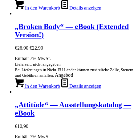
In den Warenkorb
Details anzeigen
„Broken Body“ — eBook (Extended
Version!)
Ursprünglicher
Aktueller
€
26,90
€
22,90
Preis
Preis
Enthält 7% MwSt.
war:
ist:
€26,90
€22,90.
Lieferzeit: nicht angegeben
Bei Lieferungen in Nicht-EU-Länder können zusätzliche Zölle, Steuern
Angebot!
und Gebühren anfallen.
In den Warenkorb
Details anzeigen
„Attitüde“ — Ausstellungskatalog —
eBook
€
10,90
Enthält 7% MwSt.