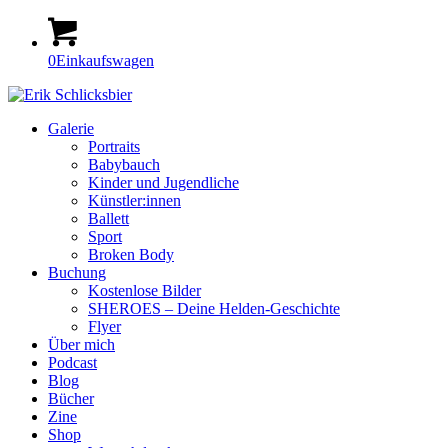
0
Einkaufswagen
Galerie
Portraits
Babybauch
Kinder und Jugendliche
Künstler:innen
Ballett
Sport
Broken Body
Buchung
Kostenlose Bilder
SHEROES – Deine Helden-Geschichte
Flyer
Über mich
Podcast
Blog
Bücher
Zine
Shop