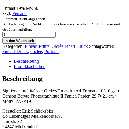
Enthält 19% MwSt.
zzgl.
Versand
Lieferzeit: nicht angegeben
Bei Lieferungen in Nicht-EU-Länder können zusätzliche Zölle, Steuern und
Gebühren anfallen.
"Everyone
Bleeds
In den Warenkorb
Red"
Kategorien:
Fineart-Prints
,
Giclée Finart Druck
Schlagwörter:
Menge
Fineart-Druck
,
Giclée
,
Portraits
Beschreibung
Produktsicherheit
Beschreibung
Signierter, archivfester Giclée-Druck im A4 Format auf 310 gsm
Canson Baryte Photographique II Papier. Papier: 29,7×21 cm /
Motiv: 27,7×19
Hersteller:
Erik Schlicksbier
c/o Lebendiges Mielkendorf e.V.
Dorfstr. 32
24247 Mielkendorf