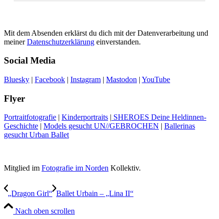
Mit dem Absenden erklärst du dich mit der Datenverarbeitung und
meiner
Datenschutzerklärung
einverstanden.
Social Media
Bluesky
|
Facebook
|
Instagram
|
Mastodon
|
YouTube
Flyer
Portraitfotografie
|
Kinderportraits
|
SHEROES Deine Heldinnen-
Geschichte
|
Models gesucht UN//GEBROCHEN
|
Ballerinas
gesucht Urban Ballet
Mitglied im
Fotografie im Norden
Kollektiv.
„Dragon Girl“
Ballet Urbain – „Lina II“
Nach oben scrollen