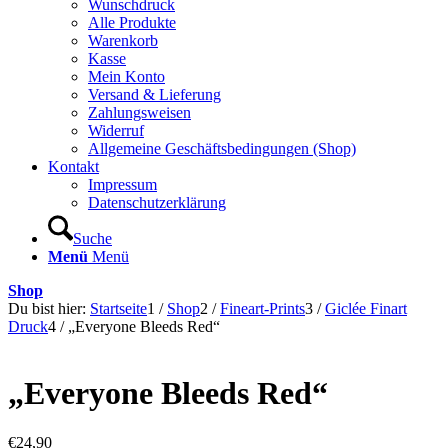
Wunschdruck
Alle Produkte
Warenkorb
Kasse
Mein Konto
Versand & Lieferung
Zahlungsweisen
Widerruf
Allgemeine Geschäftsbedingungen (Shop)
Kontakt
Impressum
Datenschutzerklärung
Suche
Menü
Menü
Shop
Du bist hier:
Startseite
1
/
Shop
2
/
Fineart-Prints
3
/
Giclée Finart
Druck
4
/
„Everyone Bleeds Red“
„Everyone Bleeds Red“
€
24,90