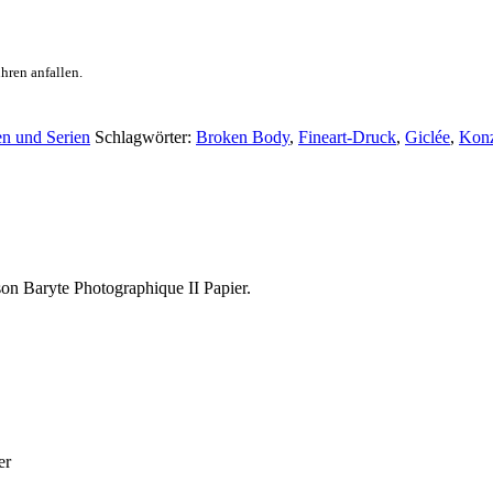
hren anfallen.
n und Serien
Schlagwörter:
Broken Body
,
Fineart-Druck
,
Giclée
,
Konz
on Baryte Photographique II Papier.
er