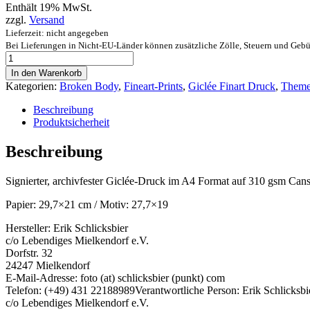
Enthält 19% MwSt.
zzgl.
Versand
Lieferzeit: nicht angegeben
Bei Lieferungen in Nicht-EU-Länder können zusätzliche Zölle, Steuern und Gebü
The
Broken
In den Warenkorb
Body
Kategorien:
Broken Body
,
Fineart-Prints
,
Giclée Finart Druck
,
Theme
Series
-
Beschreibung
"Merle"
Produktsicherheit
-
Fineart
Beschreibung
Druck
Menge
Signierter, archivfester Giclée-Druck im A4 Format auf 310 gsm Cans
Papier: 29,7×21 cm / Motiv: 27,7×19
Hersteller:
Erik Schlicksbier
c/o Lebendiges Mielkendorf e.V.
Dorfstr. 32
24247 Mielkendorf
E-Mail-Adresse: foto (at) schlicksbier (punkt) com
Telefon: (+49) 431 22188989
Verantwortliche Person:
Erik Schlicksbi
c/o Lebendiges Mielkendorf e.V.