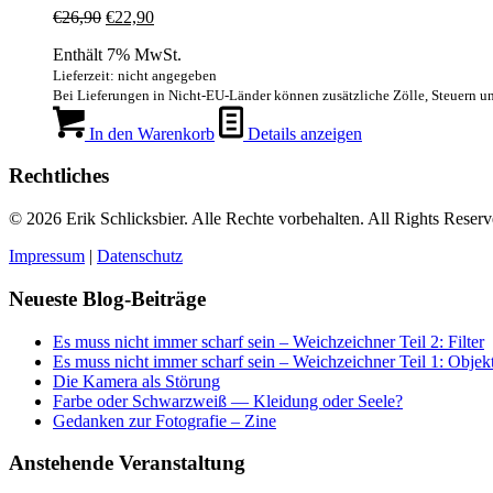
Ursprünglicher
Aktueller
€
26,90
€
22,90
Preis
Preis
Enthält 7% MwSt.
war:
ist:
€26,90
€22,90.
Lieferzeit: nicht angegeben
Bei Lieferungen in Nicht-EU-Länder können zusätzliche Zölle, Steuern u
In den Warenkorb
Details anzeigen
Rechtliches
© 2026 Erik Schlicksbier. Alle Rechte vorbehalten. All Rights Reserv
Impressum
|
Datenschutz
Neueste Blog-Beiträge
Es muss nicht immer scharf sein – Weichzeichner Teil 2: Filter
Es muss nicht immer scharf sein – Weichzeichner Teil 1: Objek
Die Kamera als Störung
Farbe oder Schwarzweiß — Kleidung oder Seele?
Gedanken zur Fotografie – Zine
Anstehende Veranstaltung