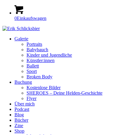
0
Einkaufswagen
Galerie
Portraits
Babybauch
Kinder und Jugendliche
Künstler:innen
Ballett
Sport
Broken Body
Buchung
Kostenlose Bilder
SHEROES – Deine Helden-Geschichte
Flyer
Über mich
Podcast
Blog
Bücher
Zine
Shop