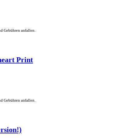
nd Gebühren anfallen.
eart Print
nd Gebühren anfallen.
rsion!)