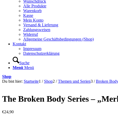
Wunschdruck
Alle Produkte
Warenkorb
Kasse
Mein Konto
Versand & Lieferung
Zahlungsweisen
Widerruf
Allgemeine Geschäftsbedingungen (Shop)
Kontakt
Impressum
Datenschutzerklärung
Suche
Menü
Menü
Shop
Du bist hier:
Startseite
1
/
Shop
2
/
Themen und Serien
3
/
Broken Bod
The Broken Body Series – „Merl
€
24,90