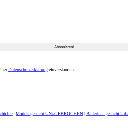
einer
Datenschutzerklärung
einverstanden.
hichte
|
Models gesucht UN//GEBROCHEN
|
Ballerinas gesucht Urb