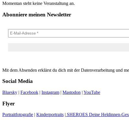
Momentan steht keine Veranstaltung an.
Abonniere meinen Newsletter
Mit dem Absenden erklärst du dich mit der Datenverarbeitung und m
Social Media
Bluesky
|
Facebook
|
Instagram
|
Mastodon
|
YouTube
Flyer
Portraitfotografie
|
Kinderportraits
|
SHEROES Deine Heldinnen-Gesc