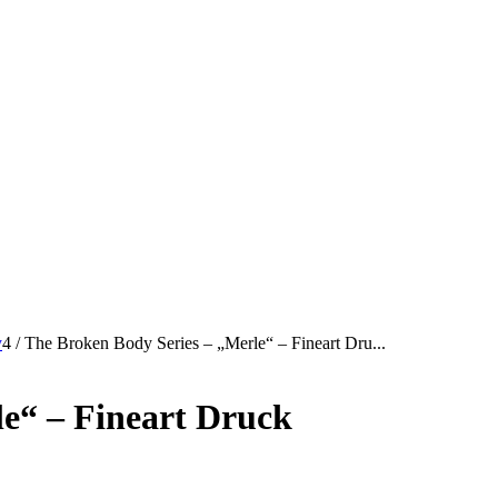
y
4
/
The Broken Body Series – „Merle“ – Fineart Dru...
e“ – Fineart Druck