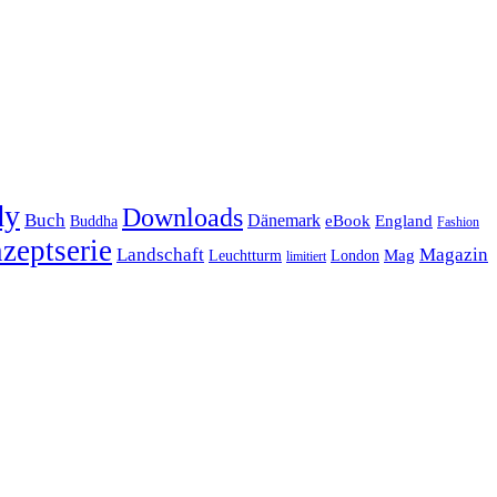
dy
Downloads
Buch
Dänemark
eBook
England
Buddha
Fashion
zeptserie
Landschaft
Magazin
Mag
Leuchtturm
London
limitiert