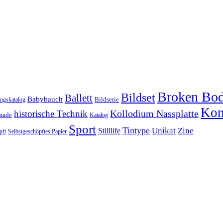
Broken Bo
Bildset
Ballett
Babybauch
Bildserie
ungskatalog
Kon
historische Technik
Kollodium Nassplatte
made
Katalog
Sport
Tintype
Unikat
Zine
Stilllife
pft
Selbstgeschöpftes Papier