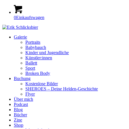
0
Einkaufswagen
Galerie
Portraits
Babybauch
Kinder und Jugendliche
Künstler:innen
Ballett
Sport
Broken Body
Buchung
Kostenlose Bilder
SHEROES – Deine Helden-Geschichte
Flyer
Über mich
Podcast
Blog
Bücher
Zine
Shop