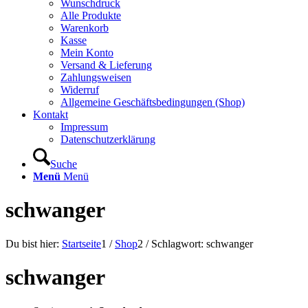
Wunschdruck
Alle Produkte
Warenkorb
Kasse
Mein Konto
Versand & Lieferung
Zahlungsweisen
Widerruf
Allgemeine Geschäftsbedingungen (Shop)
Kontakt
Impressum
Datenschutzerklärung
Suche
Menü
Menü
schwanger
Du bist hier:
Startseite
1
/
Shop
2
/
Schlagwort: schwanger
schwanger