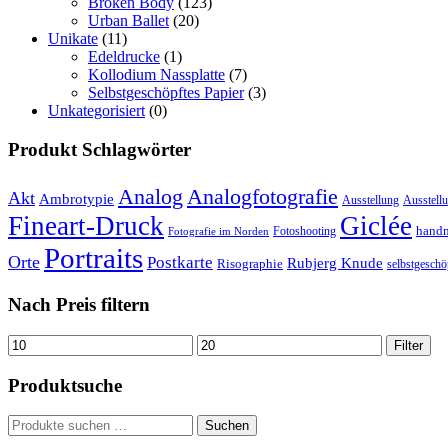
Broken Body
(123)
Urban Ballet
(20)
Unikate
(11)
Edeldrucke
(1)
Kollodium Nassplatte
(7)
Selbstgeschöpftes Papier
(3)
Unkategorisiert
(0)
Produkt Schlagwörter
Analog
Analogfotografie
Akt
Ambrotypie
Ausstellung
Ausstell
Fineart-Druck
Giclée
hand
Fotoshooting
Fotografie im Norden
Portraits
Orte
Postkarte
Rubjerg Knude
Risographie
selbstgeschö
Nach Preis filtern
Min.
Max.
Filter
Preis
Preis
Produktsuche
Suchen
Suchen
nach: