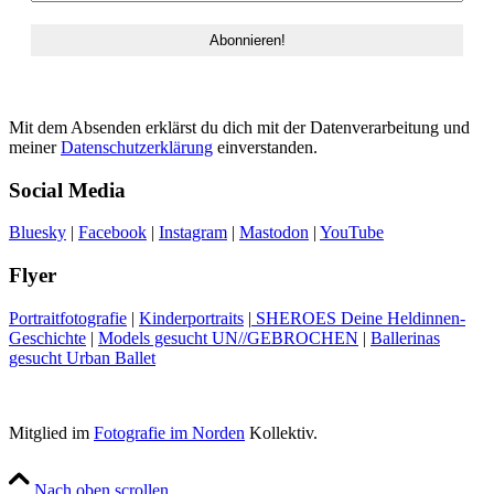
Mit dem Absenden erklärst du dich mit der Datenverarbeitung und
meiner
Datenschutzerklärung
einverstanden.
Social Media
Bluesky
|
Facebook
|
Instagram
|
Mastodon
|
YouTube
Flyer
Portraitfotografie
|
Kinderportraits
|
SHEROES Deine Heldinnen-
Geschichte
|
Models gesucht UN//GEBROCHEN
|
Ballerinas
gesucht Urban Ballet
Mitglied im
Fotografie im Norden
Kollektiv.
Nach oben scrollen