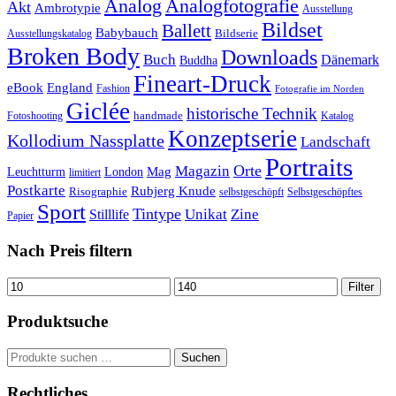
Analog
Analogfotografie
Akt
Ambrotypie
Ausstellung
Bildset
Ballett
Babybauch
Bildserie
Ausstellungskatalog
Broken Body
Downloads
Buch
Dänemark
Buddha
Fineart-Druck
eBook
England
Fashion
Fotografie im Norden
Giclée
historische Technik
handmade
Fotoshooting
Katalog
Konzeptserie
Kollodium Nassplatte
Landschaft
Portraits
Orte
Magazin
Mag
Leuchtturm
London
limitiert
Postkarte
Rubjerg Knude
Risographie
selbstgeschöpft
Selbstgeschöpftes
Sport
Tintype
Unikat
Zine
Stilllife
Papier
Nach Preis filtern
Min.
Max.
Filter
Preis
Preis
Produktsuche
Suchen
Suchen
nach:
Rechtliches