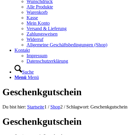
Wunschdruck
Alle Produkte
Warenkorb
Kasse
Mein Konto
Versand & Lieferung
Zahlungsweisen
Widerruf
Allgemeine Geschäftsbedingungen (Shop)
Kontakt
Impressum
Datenschutzerklärung
Suche
Menü
Menü
Geschenkgutschein
Du bist hier:
Startseite
1
/
Shop
2
/
Schlagwort: Geschenkgutschein
Geschenkgutschein