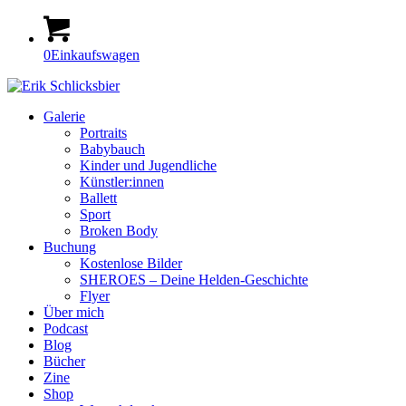
0
Einkaufswagen
Galerie
Portraits
Babybauch
Kinder und Jugendliche
Künstler:innen
Ballett
Sport
Broken Body
Buchung
Kostenlose Bilder
SHEROES – Deine Helden-Geschichte
Flyer
Über mich
Podcast
Blog
Bücher
Zine
Shop