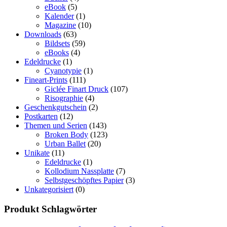
eBook
(5)
Kalender
(1)
Magazine
(10)
Downloads
(63)
Bildsets
(59)
eBooks
(4)
Edeldrucke
(1)
Cyanotypie
(1)
Fineart-Prints
(111)
Giclée Finart Druck
(107)
Risographie
(4)
Geschenkgutschein
(2)
Postkarten
(12)
Themen und Serien
(143)
Broken Body
(123)
Urban Ballet
(20)
Unikate
(11)
Edeldrucke
(1)
Kollodium Nassplatte
(7)
Selbstgeschöpftes Papier
(3)
Unkategorisiert
(0)
Produkt Schlagwörter