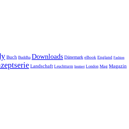
dy
Downloads
Buch
Dänemark
eBook
England
Buddha
Fashion
zeptserie
Landschaft
Magazin
Mag
Leuchtturm
London
limitiert