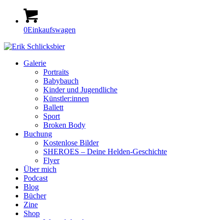
0
Einkaufswagen
Galerie
Portraits
Babybauch
Kinder und Jugendliche
Künstler:innen
Ballett
Sport
Broken Body
Buchung
Kostenlose Bilder
SHEROES – Deine Helden-Geschichte
Flyer
Über mich
Podcast
Blog
Bücher
Zine
Shop