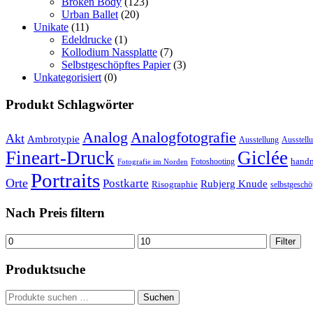
Broken Body
(123)
Urban Ballet
(20)
Unikate
(11)
Edeldrucke
(1)
Kollodium Nassplatte
(7)
Selbstgeschöpftes Papier
(3)
Unkategorisiert
(0)
Produkt Schlagwörter
Analog
Analogfotografie
Akt
Ambrotypie
Ausstellung
Ausstell
Fineart-Druck
Giclée
hand
Fotoshooting
Fotografie im Norden
Portraits
Orte
Postkarte
Rubjerg Knude
Risographie
selbstgeschö
Nach Preis filtern
Min.
Max.
Filter
Preis
Preis
Produktsuche
Suchen
Suchen
nach: