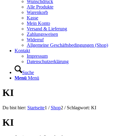
Wunschdruck
Alle Produkte
Warenkorb
Kasse
Mein Konto
Versand & Lieferung
Zahlungsweisen
Widerruf
Allgemeine Geschäftsbedingungen (Shop)
Kontakt
Impressum
Datenschutzerklärung
Suche
Menü
Menü
KI
Du bist hier:
Startseite
1
/
Shop
2
/
Schlagwort: KI
KI