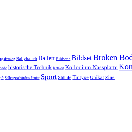
Broken Bo
Bildset
Ballett
Babybauch
Bildserie
ungskatalog
Kon
historische Technik
Kollodium Nassplatte
made
Katalog
Sport
Tintype
Unikat
Zine
Stilllife
pft
Selbstgeschöpftes Papier