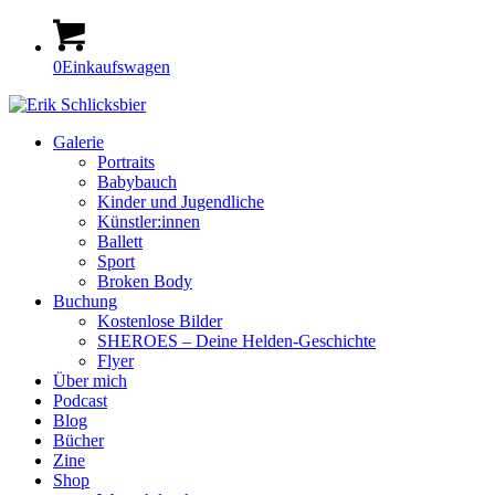
0
Einkaufswagen
Galerie
Portraits
Babybauch
Kinder und Jugendliche
Künstler:innen
Ballett
Sport
Broken Body
Buchung
Kostenlose Bilder
SHEROES – Deine Helden-Geschichte
Flyer
Über mich
Podcast
Blog
Bücher
Zine
Shop