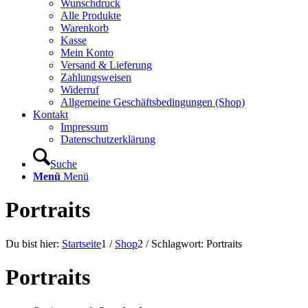
Wunschdruck
Alle Produkte
Warenkorb
Kasse
Mein Konto
Versand & Lieferung
Zahlungsweisen
Widerruf
Allgemeine Geschäftsbedingungen (Shop)
Kontakt
Impressum
Datenschutzerklärung
Suche
Menü
Menü
Portraits
Du bist hier:
Startseite
1
/
Shop
2
/
Schlagwort: Portraits
Portraits