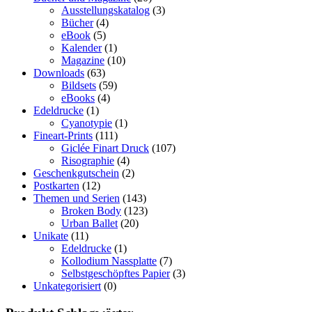
Ausstellungskatalog
(3)
Bücher
(4)
eBook
(5)
Kalender
(1)
Magazine
(10)
Downloads
(63)
Bildsets
(59)
eBooks
(4)
Edeldrucke
(1)
Cyanotypie
(1)
Fineart-Prints
(111)
Giclée Finart Druck
(107)
Risographie
(4)
Geschenkgutschein
(2)
Postkarten
(12)
Themen und Serien
(143)
Broken Body
(123)
Urban Ballet
(20)
Unikate
(11)
Edeldrucke
(1)
Kollodium Nassplatte
(7)
Selbstgeschöpftes Papier
(3)
Unkategorisiert
(0)