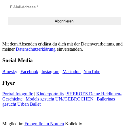
Mit dem Absenden erklärst du dich mit der Datenverarbeitung und
meiner
Datenschutzerklärung
einverstanden.
Social Media
Bluesky
|
Facebook
|
Instagram
|
Mastodon
|
YouTube
Flyer
Portraitfotografie
|
Kinderportraits
|
SHEROES Deine Heldinnen-
Geschichte
|
Models gesucht UN//GEBROCHEN
|
Ballerinas
gesucht Urban Ballet
Mitglied im
Fotografie im Norden
Kollektiv.