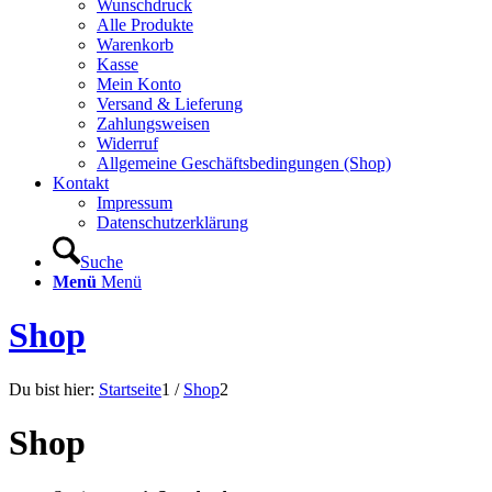
Wunschdruck
Alle Produkte
Warenkorb
Kasse
Mein Konto
Versand & Lieferung
Zahlungsweisen
Widerruf
Allgemeine Geschäftsbedingungen (Shop)
Kontakt
Impressum
Datenschutzerklärung
Suche
Menü
Menü
Shop
Du bist hier:
Startseite
1
/
Shop
2
Shop