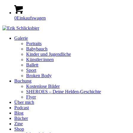
0
Einkaufswagen
Galerie
Portraits
Babybauch
Kinder und Jugendliche
Künstler:innen
Ballett
Sport
Broken Body
Buchung
Kostenlose Bilder
SHEROES – Deine Helden-Geschichte
Flyer
Über mich
Podcast
Blog
Bücher
Zine
Shop