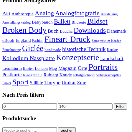
Produkt Schlagwörter
Analog
Analogfotografie
Akt
Ambrotypie
Ausstellung
Bildset
Ballett
Babybauch
Bildserie
Ausstellungskatalog
Broken Body
Downloads
Buch
Dänemark
Buddha
Fineart-Druck
eBook
England
Fashion
Fotografie im Norden
Giclée
historische Technik
handmade
Fotoshooting
Katalog
Konzeptserie
Kollodium Nassplatte
Landschaft
Portraits
Orte
Magazin
Mag
Leuchtturm
London
limitiert
Postkarte
Rubjerg Knude
Risographie
selbstgeschöpft
Selbstgeschöpftes
Sport
Tintype
Unikat
Zine
Stilllife
Papier
Nach Preis filtern
Min.
Max.
Filter
Preis
Preis
Produktsuche
Suchen
Suchen