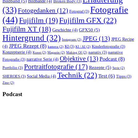
Bildband
(5)
Bildbände
(4)
Broken Body
(3)
Fotografie
(33)
Fotogedanken
(12)
Fotograf
(3)
(44)
Fujifilm GFX
(22)
Fujifilm
(19)
Fujifilm XT
(18)
GFX50
(5)
Geschichte
(4)
Hintergrund
(32)
JPEG
(13)
JPEG Recipe
Instagram
(2)
JPEG Rezept
(8)
(4)
KI
(3)
Kinderfotografie
(3)
kamera
(2)
KI / AI
(2)
Konzeptserie
(4)
narrativ
(3)
narrative
Kunst
(2)
Magazin
(2)
Making Of
(2)
Objektive
(13)
Podcast
(8)
narrative Serie
(4)
Fotografie
(3)
Portraitfotografie
(17)
Rezepte
(5)
Portfolio
(3)
Serie
(2)
Technik
(22)
Test
(6)
Social Media
(4)
SHEROES
(3)
Tipps
(3)
Zine
(2)
Podcast