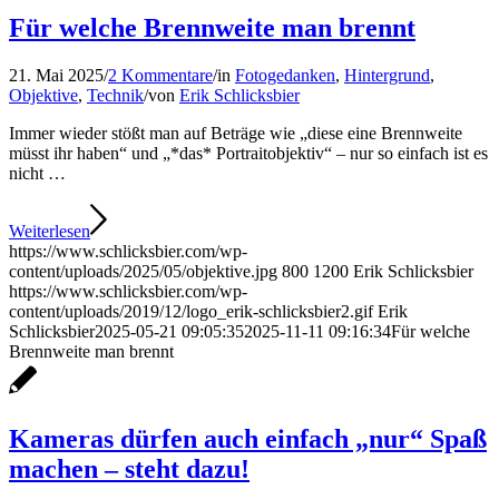
Für welche Brennweite man brennt
21. Mai 2025
/
2 Kommentare
/
in
Fotogedanken
,
Hintergrund
,
Objektive
,
Technik
/
von
Erik Schlicksbier
Immer wieder stößt man auf Beträge wie „diese eine Brennweite
müsst ihr haben“ und „*das* Portraitobjektiv“ – nur so einfach ist es
nicht …
Weiterlesen
https://www.schlicksbier.com/wp-
content/uploads/2025/05/objektive.jpg
800
1200
Erik Schlicksbier
https://www.schlicksbier.com/wp-
content/uploads/2019/12/logo_erik-schlicksbier2.gif
Erik
Schlicksbier
2025-05-21 09:05:35
2025-11-11 09:16:34
Für welche
Brennweite man brennt
Kameras dürfen auch einfach „nur“ Spaß
machen – steht dazu!