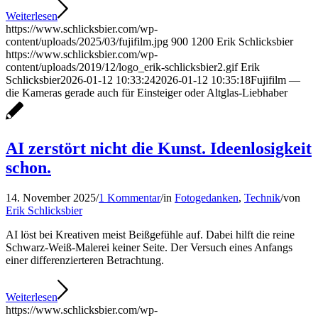
Weiterlesen
https://www.schlicksbier.com/wp-
content/uploads/2025/03/fujifilm.jpg
900
1200
Erik Schlicksbier
https://www.schlicksbier.com/wp-
content/uploads/2019/12/logo_erik-schlicksbier2.gif
Erik
Schlicksbier
2026-01-12 10:33:24
2026-01-12 10:35:18
Fujifilm —
die Kameras gerade auch für Einsteiger oder Altglas-Liebhaber
AI zerstört nicht die Kunst. Ideenlosigkeit
schon.
14. November 2025
/
1 Kommentar
/
in
Fotogedanken
,
Technik
/
von
Erik Schlicksbier
AI löst bei Kreativen meist Beißgefühle auf. Dabei hilft die reine
Schwarz-Weiß-Malerei keiner Seite. Der Versuch eines Anfangs
einer differenzierteren Betrachtung.
Weiterlesen
https://www.schlicksbier.com/wp-