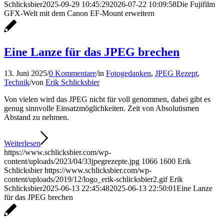
Schlicksbier
2025-09-29 10:45:29
2026-07-22 10:09:58
Die Fujifilm
GFX-Welt mit dem Canon EF-Mount erweitern
Eine Lanze für das JPEG brechen
13. Juni 2025
/
0 Kommentare
/
in
Fotogedanken
,
JPEG Rezept
,
Technik
/
von
Erik Schlicksbier
Von vielen wird das JPEG nicht für voll genommen, dabei gibt es
genug sinnvolle Einsatzmöglichkeiten. Zeit von Absolutismen
Abstand zu nehmen.
Weiterlesen
https://www.schlicksbier.com/wp-
content/uploads/2023/04/33jpegrezepte.jpg
1066
1600
Erik
Schlicksbier
https://www.schlicksbier.com/wp-
content/uploads/2019/12/logo_erik-schlicksbier2.gif
Erik
Schlicksbier
2025-06-13 22:45:48
2025-06-13 22:50:01
Eine Lanze
für das JPEG brechen