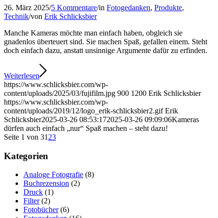
26. März 2025
/
5 Kommentare
/
in
Fotogedanken
,
Produkte
,
Technik
/
von
Erik Schlicksbier
Manche Kameras möchte man einfach haben, obgleich sie
gnadenlos überteuert sind. Sie machen Spaß, gefallen einem. Steht
doch einfach dazu, anstatt unsinnige Argumente dafür zu erfinden.
Weiterlesen
https://www.schlicksbier.com/wp-
content/uploads/2025/03/fujifilm.jpg
900
1200
Erik Schlicksbier
https://www.schlicksbier.com/wp-
content/uploads/2019/12/logo_erik-schlicksbier2.gif
Erik
Schlicksbier
2025-03-26 08:53:17
2025-03-26 09:09:06
Kameras
dürfen auch einfach „nur“ Spaß machen – steht dazu!
Seite 1 von 3
1
2
3
Kategorien
Analoge Fotografie
(8)
Buchrezension
(2)
Druck
(1)
Filter
(2)
Fotobücher
(6)