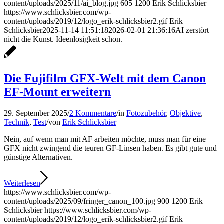
content/uploads/2025/11/ai_blog.jpg
605
1200
Erik Schlicksbier
https://www.schlicksbier.com/wp-
content/uploads/2019/12/logo_erik-schlicksbier2.gif
Erik
Schlicksbier
2025-11-14 11:51:18
2026-02-01 21:36:16
AI zerstört
nicht die Kunst. Ideenlosigkeit schon.
Die Fujifilm GFX-Welt mit dem Canon
EF-Mount erweitern
29. September 2025
/
2 Kommentare
/
in
Fotozubehör
,
Objektive
,
Technik
,
Test
/
von
Erik Schlicksbier
Nein, auf wenn man mit AF arbeiten möchte, muss man für eine
GFX nicht zwingend die teuren GF-Linsen haben. Es gibt gute und
günstige Alternativen.
Weiterlesen
https://www.schlicksbier.com/wp-
content/uploads/2025/09/fringer_canon_100.jpg
900
1200
Erik
Schlicksbier
https://www.schlicksbier.com/wp-
content/uploads/2019/12/logo_erik-schlicksbier2.gif
Erik