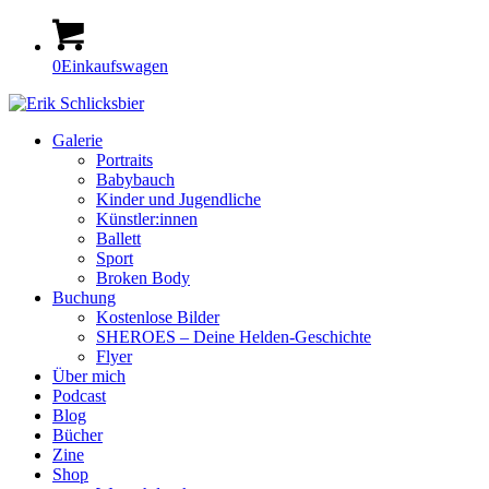
0
Einkaufswagen
Galerie
Portraits
Babybauch
Kinder und Jugendliche
Künstler:innen
Ballett
Sport
Broken Body
Buchung
Kostenlose Bilder
SHEROES – Deine Helden-Geschichte
Flyer
Über mich
Podcast
Blog
Bücher
Zine
Shop