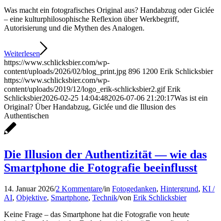
Was macht ein fotografisches Original aus? Handabzug oder Giclée
– eine kulturphilosophische Reflexion über Werkbegriff,
Autorisierung und die Mythen des Analogen.
Weiterlesen
https://www.schlicksbier.com/wp-
content/uploads/2026/02/blog_print.jpg
896
1200
Erik Schlicksbier
https://www.schlicksbier.com/wp-
content/uploads/2019/12/logo_erik-schlicksbier2.gif
Erik
Schlicksbier
2026-02-25 14:04:48
2026-07-06 21:20:17
Was ist ein
Original? Über Handabzug, Giclée und die Illusion des
Authentischen
Die Illusion der Authentizität — wie das
Smartphone die Fotografie beeinflusst
14. Januar 2026
/
2 Kommentare
/
in
Fotogedanken
,
Hintergrund
,
KI /
AI
,
Objektive
,
Smartphone
,
Technik
/
von
Erik Schlicksbier
Keine Frage – das Smartphone hat die Fotografie von heute