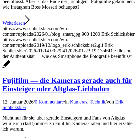
beeinflusst. Aber ist das Ende der „richtigen“ Fotografie gekommen,
wie Instagram Boss Mosseri behauptet?
Weiterlesen
https://www.schlicksbier.com/wp-
content/uploads/2026/01/blog_smart.jpg
900
1200
Erik Schlicksbier
https://www.schlicksbier.com/wp-
content/uploads/2019/12/logo_erik-schlicksbier2.gif
Erik
Schlicksbier
2026-01-14 09:29:41
2026-01-23 19:13:46
Die Illusion
der Authentizität — wie das Smartphone die Fotografie beeinflusst
Fujifilm — die Kameras gerade auch für
Einsteiger oder Altglas-Liebhaber
12. Januar 2026
/
0 Kommentare
/
in
Kameras
,
Technik
/
von
Erik
Schlicksbier
Nicht nur für sie, aber gerade Einsteigern und Fans von Altglas
würde ich (fast!) immer zu Fujifilm-Kameras raten und hier erzähle
ich warum.