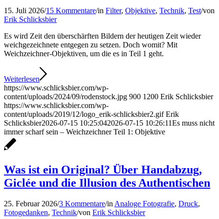
15. Juli 2026
/
15 Kommentare
/
in
Filter
,
Objektive
,
Technik
,
Test
/
von
Erik Schlicksbier
Es wird Zeit den überschärften Bildern der heutigen Zeit wieder
weichgezeichnete entgegen zu setzen. Doch womit? Mit
Weichzeichner-Objektiven, um die es in Teil 1 geht.
Weiterlesen
https://www.schlicksbier.com/wp-
content/uploads/2024/09/rodenstock.jpg
900
1200
Erik Schlicksbier
https://www.schlicksbier.com/wp-
content/uploads/2019/12/logo_erik-schlicksbier2.gif
Erik
Schlicksbier
2026-07-15 10:25:04
2026-07-15 10:26:11
Es muss nicht
immer scharf sein – Weichzeichner Teil 1: Objektive
Was ist ein Original? Über Handabzug,
Giclée und die Illusion des Authentischen
25. Februar 2026
/
3 Kommentare
/
in
Analoge Fotografie
,
Druck
,
Fotogedanken
,
Technik
/
von
Erik Schlicksbier