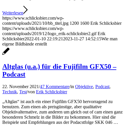
Weiterlesen
https://www.schlicksbier.com/wp-
content/uploads/2021/10/bb_titel.jpg
1200
1600
Erik Schlicksbier
https://www.schlicksbier.com/wp-
content/uploads/2019/12/logo_erik-schlicksbier2.gif
Erik
Schlicksbier
2022-01-10 22:19:21
2023-11-27 14:52:15
Wie man
eigene Bildbände erstellt
Altglas (u.a.) für die Fujifilm GFX50 –
Podcast
22. November 2021
/
47 Kommentare
/
in
Objektive
,
Podcast
,
Technik
,
Test
/
von
Erik Schlicksbier
„Altglas“ ist auch ein einer Fujifilm GFX50 hervorragend zu
benutzen. Zum einen als preisgünstige, aber qualitative
Objektivalternative, zum anderen um gleich out of cam einen ganz
besonderen Schmelz in die Bilder zu bekommen. Hier sind die
Beispiele und Empfehlungen aus der Podacstfolge SKK 046 …