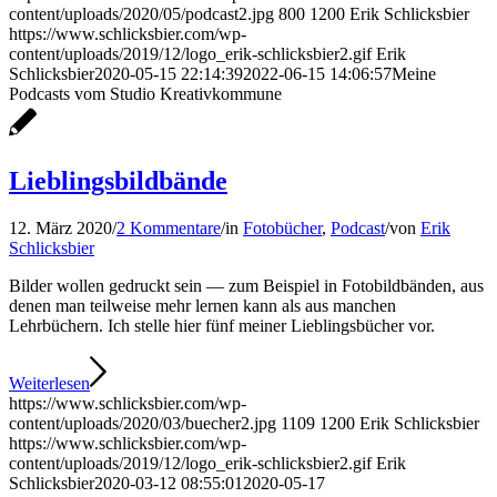
content/uploads/2020/05/podcast2.jpg
800
1200
Erik Schlicksbier
https://www.schlicksbier.com/wp-
content/uploads/2019/12/logo_erik-schlicksbier2.gif
Erik
Schlicksbier
2020-05-15 22:14:39
2022-06-15 14:06:57
Meine
Podcasts vom Studio Kreativkommune
Lieblingsbildbände
12. März 2020
/
2 Kommentare
/
in
Fotobücher
,
Podcast
/
von
Erik
Schlicksbier
Bilder wollen gedruckt sein — zum Beispiel in Fotobildbänden, aus
denen man teilweise mehr lernen kann als aus manchen
Lehrbüchern. Ich stelle hier fünf meiner Lieblingsbücher vor.
Weiterlesen
https://www.schlicksbier.com/wp-
content/uploads/2020/03/buecher2.jpg
1109
1200
Erik Schlicksbier
https://www.schlicksbier.com/wp-
content/uploads/2019/12/logo_erik-schlicksbier2.gif
Erik
Schlicksbier
2020-03-12 08:55:01
2020-05-17