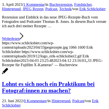
3. April 2023
/
1 Kommentar
/
in
Buchrezension
,
Fotobücher
,
Hintergrund
,
JPEG Rezept
,
Podcast
,
Technik
/
von
Erik Schlicksbier
Rezension und Einblick in das neue JPEG-Rezepte-Buch vom
Fotografen und Podcaster Thomas B. Jones. In diesem Buch verrate
ich auch drei meiner Rezepte …
Weiterlesen
https://www.schlicksbier.com/wp-
content/uploads/2023/04/33jpegrezepte.jpg
1066
1600
Erik
Schlicksbier
https://www.schlicksbier.com/wp-
content/uploads/2019/12/logo_erik-schlicksbier2.gif
Erik
Schlicksbier
2023-04-03 23:25:48
2023-04-12 23:16:03
„33 JPEG-
Rezepte für Fujifilm X-Kameras“ — Buchreview
Lohnt es sich noch ein Praktikum bei
Fotograf:innen zu machen?
23. Juni 2022
/
0 Kommentare
/
in
Hintergrund
,
Podcast
/
von
Erik
Schlicksbier