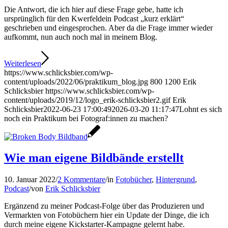
Die Antwort, die ich hier auf diese Frage gebe, hatte ich
ursprünglich für den Kwerfeldein Podcast „kurz erklärt“
geschrieben und eingesprochen. Aber da die Frage immer wieder
aufkommt, nun auch noch mal in meinem Blog.
Weiterlesen
https://www.schlicksbier.com/wp-
content/uploads/2022/06/praktikum_blog.jpg
800
1200
Erik
Schlicksbier
https://www.schlicksbier.com/wp-
content/uploads/2019/12/logo_erik-schlicksbier2.gif
Erik
Schlicksbier
2022-06-23 17:00:49
2026-03-20 11:17:47
Lohnt es sich
noch ein Praktikum bei Fotograf:innen zu machen?
Wie man eigene Bildbände erstellt
10. Januar 2022
/
2 Kommentare
/
in
Fotobücher
,
Hintergrund
,
Podcast
/
von
Erik Schlicksbier
Ergänzend zu meiner Podcast-Folge über das Produzieren und
Vermarkten von Fotobüchern hier ein Update der Dinge, die ich
durch meine eigene Kickstarter-Kampagne gelernt habe.