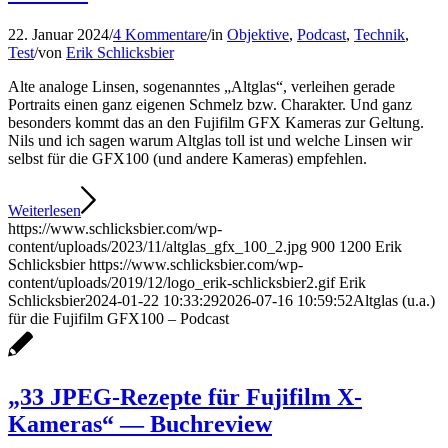
22. Januar 2024
/
4 Kommentare
/
in
Objektive
,
Podcast
,
Technik
,
Test
/
von
Erik Schlicksbier
Alte analoge Linsen, sogenanntes „Altglas“, verleihen gerade
Portraits einen ganz eigenen Schmelz bzw. Charakter. Und ganz
besonders kommt das an den Fujifilm GFX Kameras zur Geltung.
Nils und ich sagen warum Altglas toll ist und welche Linsen wir
selbst für die GFX100 (und andere Kameras) empfehlen.
Weiterlesen
https://www.schlicksbier.com/wp-
content/uploads/2023/11/altglas_gfx_100_2.jpg
900
1200
Erik
Schlicksbier
https://www.schlicksbier.com/wp-
content/uploads/2019/12/logo_erik-schlicksbier2.gif
Erik
Schlicksbier
2024-01-22 10:33:29
2026-07-16 10:59:52
Altglas (u.a.)
für die Fujifilm GFX100 – Podcast
„33 JPEG-Rezepte für Fujifilm X-
Kameras“ — Buchreview