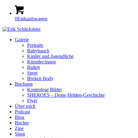
0
Einkaufswagen
Galerie
Portraits
Babybauch
Kinder und Jugendliche
Künstler:innen
Ballett
Sport
Broken Body
Buchung
Kostenlose Bilder
SHEROES – Deine Helden-Geschichte
Flyer
Über mich
Podcast
Blog
Bücher
Zine
Shop