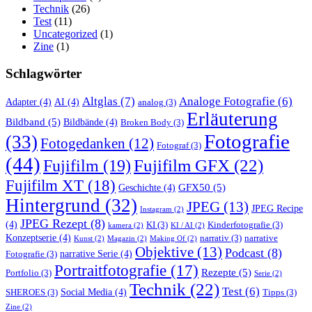
Technik
(26)
Test
(11)
Uncategorized
(1)
Zine
(1)
Schlagwörter
Altglas
(7)
Analoge Fotografie
(6)
Adapter
(4)
AI
(4)
analog
(3)
Erläuterung
Bildband
(5)
Bildbände
(4)
Broken Body
(3)
Fotografie
(33)
Fotogedanken
(12)
Fotograf
(3)
(44)
Fujifilm GFX
(22)
Fujifilm
(19)
Fujifilm XT
(18)
GFX50
(5)
Geschichte
(4)
Hintergrund
(32)
JPEG
(13)
JPEG Recipe
Instagram
(2)
JPEG Rezept
(8)
(4)
KI
(3)
Kinderfotografie
(3)
kamera
(2)
KI / AI
(2)
Konzeptserie
(4)
narrativ
(3)
narrative
Kunst
(2)
Magazin
(2)
Making Of
(2)
Objektive
(13)
Podcast
(8)
narrative Serie
(4)
Fotografie
(3)
Portraitfotografie
(17)
Rezepte
(5)
Portfolio
(3)
Serie
(2)
Technik
(22)
Test
(6)
Social Media
(4)
SHEROES
(3)
Tipps
(3)
Zine
(2)