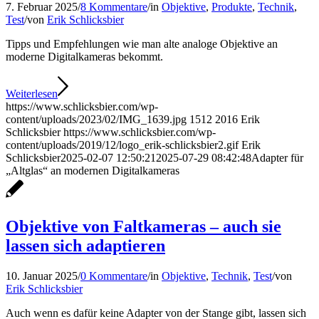
7. Februar 2025
/
8 Kommentare
/
in
Objektive
,
Produkte
,
Technik
,
Test
/
von
Erik Schlicksbier
Tipps und Empfehlungen wie man alte analoge Objektive an
moderne Digitalkameras bekommt.
Weiterlesen
https://www.schlicksbier.com/wp-
content/uploads/2023/02/IMG_1639.jpg
1512
2016
Erik
Schlicksbier
https://www.schlicksbier.com/wp-
content/uploads/2019/12/logo_erik-schlicksbier2.gif
Erik
Schlicksbier
2025-02-07 12:50:21
2025-07-29 08:42:48
Adapter für
„Altglas“ an modernen Digitalkameras
Objektive von Faltkameras – auch sie
lassen sich adaptieren
10. Januar 2025
/
0 Kommentare
/
in
Objektive
,
Technik
,
Test
/
von
Erik Schlicksbier
Auch wenn es dafür keine Adapter von der Stange gibt, lassen sich