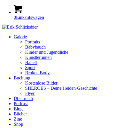
0
Einkaufswagen
Galerie
Portraits
Babybauch
Kinder und Jugendliche
Künstler:innen
Ballett
Sport
Broken Body
Buchung
Kostenlose Bilder
SHEROES – Deine Helden-Geschichte
Flyer
Über mich
Podcast
Blog
Bücher
Zine
Shop