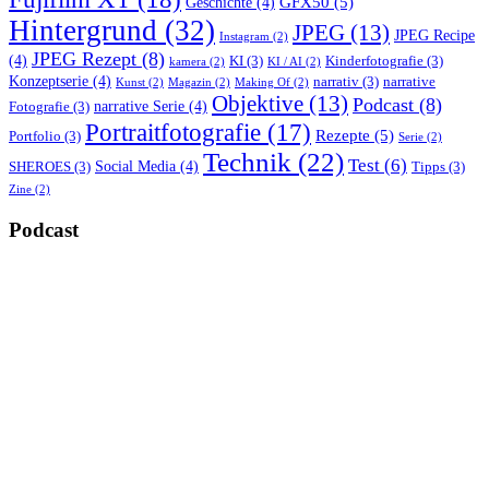
GFX50
(5)
Geschichte
(4)
Hintergrund
(32)
JPEG
(13)
JPEG Recipe
Instagram
(2)
JPEG Rezept
(8)
(4)
KI
(3)
Kinderfotografie
(3)
kamera
(2)
KI / AI
(2)
Konzeptserie
(4)
narrativ
(3)
narrative
Kunst
(2)
Magazin
(2)
Making Of
(2)
Objektive
(13)
Podcast
(8)
narrative Serie
(4)
Fotografie
(3)
Portraitfotografie
(17)
Rezepte
(5)
Portfolio
(3)
Serie
(2)
Technik
(22)
Test
(6)
Social Media
(4)
SHEROES
(3)
Tipps
(3)
Zine
(2)
Podcast