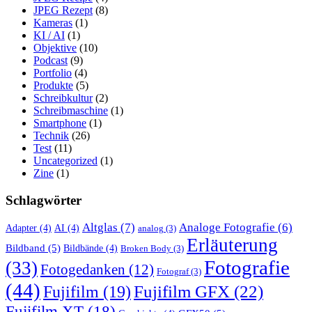
JPEG Rezept
(8)
Kameras
(1)
KI / AI
(1)
Objektive
(10)
Podcast
(9)
Portfolio
(4)
Produkte
(5)
Schreibkultur
(2)
Schreibmaschine
(1)
Smartphone
(1)
Technik
(26)
Test
(11)
Uncategorized
(1)
Zine
(1)
Schlagwörter
Altglas
(7)
Analoge Fotografie
(6)
Adapter
(4)
AI
(4)
analog
(3)
Erläuterung
Bildband
(5)
Bildbände
(4)
Broken Body
(3)
Fotografie
(33)
Fotogedanken
(12)
Fotograf
(3)
(44)
Fujifilm GFX
(22)
Fujifilm
(19)
Fujifilm XT
(18)