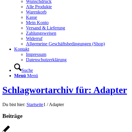
Wunschdruck
Alle Produkte
Warenkorb
Kasse
Mein Konto
Versand & Lieferung
Zahlungsweisen
Widerruf
Allgemeine Geschäftsbedingungen (Shop)
Kontakt
Impressum
Datenschutzerklärung
Suche
Menü
Menü
Schlagwortarchiv für: Adapter
Du bist hier:
Startseite
1
/
Adapter
Beiträge