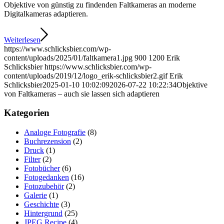
Objektive von günstig zu findenden Faltkameras an moderne
Digitalkameras adaptieren.
Weiterlesen
https://www.schlicksbier.com/wp-
content/uploads/2025/01/faltkamera1.jpg
900
1200
Erik
Schlicksbier
https://www.schlicksbier.com/wp-
content/uploads/2019/12/logo_erik-schlicksbier2.gif
Erik
Schlicksbier
2025-01-10 10:02:09
2026-07-22 10:22:34
Objektive
von Faltkameras – auch sie lassen sich adaptieren
Kategorien
Analoge Fotografie
(8)
Buchrezension
(2)
Druck
(1)
Filter
(2)
Fotobücher
(6)
Fotogedanken
(16)
Fotozubehör
(2)
Galerie
(1)
Geschichte
(3)
Hintergrund
(25)
JPEG Recipe
(4)