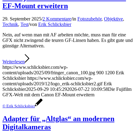
EF-Mount erweitern
29. September 2025
/
2 Kommentare
/
in
Fotozubehör
,
Objektive
,
Technik
,
Test
/
von
Erik Schlicksbier
Nein, auf wenn man mit AF arbeiten möchte, muss man für eine
GFX nicht zwingend die teuren GF-Linsen haben. Es gibt gute und
günstige Alternativen.
Weiterlesen
https://www.schlicksbier.com/wp-
content/uploads/2025/09/fringer_canon_100.jpg
900
1200
Erik
Schlicksbier
https://www.schlicksbier.com/wp-
content/uploads/2019/12/logo_erik-schlicksbier2.gif
Erik
Schlicksbier
2025-09-29 10:45:29
2026-07-22 10:09:58
Die Fujifilm
GFX-Welt mit dem Canon EF-Mount erweitern
© Erik Schlicksbier
Adapter für „Altglas“ an modernen
Digitalkameras