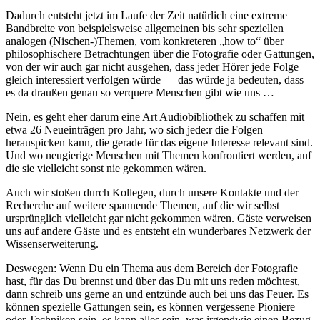
Dadurch entsteht jetzt im Laufe der Zeit natürlich eine extreme
Bandbreite von beispielsweise allgemeinen bis sehr speziellen
analogen (Nischen-)Themen, vom konkreteren „how to“ über
philosophischere Betrachtungen über die Fotografie oder Gattungen,
von der wir auch gar nicht ausgehen, dass jeder Hörer jede Folge
gleich interessiert verfolgen würde — das würde ja bedeuten, dass
es da draußen genau so verquere Menschen gibt wie uns …
Nein, es geht eher darum eine Art Audiobibliothek zu schaffen mit
etwa 26 Neueinträgen pro Jahr, wo sich jede:r die Folgen
herauspicken kann, die gerade für das eigene Interesse relevant sind.
Und wo neugierige Menschen mit Themen konfrontiert werden, auf
die sie vielleicht sonst nie gekommen wären.
Auch wir stoßen durch Kollegen, durch unsere Kontakte und der
Recherche auf weitere spannende Themen, auf die wir selbst
ursprünglich vielleicht gar nicht gekommen wären. Gäste verweisen
uns auf andere Gäste und es entsteht ein wunderbares Netzwerk der
Wissenserweiterung.
Deswegen: Wenn Du ein Thema aus dem Bereich der Fotografie
hast, für das Du brennst und über das Du mit uns reden möchtest,
dann schreib uns gerne an und entzünde auch bei uns das Feuer. Es
können spezielle Gattungen sein, es können vergessene Pioniere
oder Techniken sein, es kann alles sein, was irgendwie einen Bezug