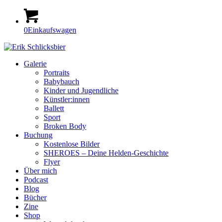
0
Einkaufswagen
Galerie
Portraits
Babybauch
Kinder und Jugendliche
Künstler:innen
Ballett
Sport
Broken Body
Buchung
Kostenlose Bilder
SHEROES – Deine Helden-Geschichte
Flyer
Über mich
Podcast
Blog
Bücher
Zine
Shop