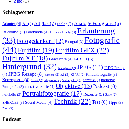
Zine
(1)
Schlagwörter
Altglas
(7)
Analoge Fotografie
(6)
Adapter
(4)
AI
(4)
analog
(3)
Erläuterung
Bildband
(5)
Bildbände
(4)
Broken Body
(3)
Fotografie
(33)
Fotogedanken
(12)
Fotograf
(3)
(44)
Fujifilm GFX
(22)
Fujifilm
(19)
Fujifilm XT
(18)
GFX50
(5)
Geschichte
(4)
Hintergrund
(32)
JPEG
(13)
JPEG Recipe
Instagram
(2)
JPEG Rezept
(8)
(4)
KI
(3)
Kinderfotografie
(3)
kamera
(2)
KI / AI
(2)
Konzeptserie
(4)
narrativ
(3)
narrative
Kunst
(2)
Magazin
(2)
Making Of
(2)
Objektive
(13)
Podcast
(8)
narrative Serie
(4)
Fotografie
(3)
Portraitfotografie
(17)
Rezepte
(5)
Portfolio
(3)
Serie
(2)
Technik
(22)
Test
(6)
Social Media
(4)
SHEROES
(3)
Tipps
(3)
Zine
(2)
Podcast