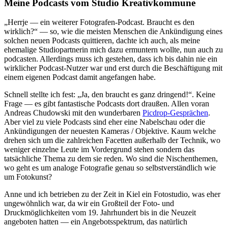
Meine Podcasts vom Studio Kreativkommune
„Herrje — ein weiterer Fotografen-Podcast. Braucht es den
wirklich?“ — so, wie die meisten Menschen die Ankündigung eines
solchen neuen Podcasts quittieren, dachte ich auch, als meine
ehemalige Studiopartnerin mich dazu ermuntern wollte, nun auch zu
podcasten. Allerdings muss ich gestehen, dass ich bis dahin nie ein
wirklicher Podcast-Nutzer war und erst durch die Beschäftigung mit
einem eigenen Podcast damit angefangen habe.
Schnell stellte ich fest: „Ja, den braucht es ganz dringend!“. Keine
Frage — es gibt fantastische Podcasts dort draußen. Allen voran
Andreas Chudowski mit den wunderbaren
Picdrop-Gesprächen
.
Aber viel zu viele Podcasts sind eher eine Nabelschau oder die
Ankündigungen der neuesten Kameras / Objektive. Kaum welche
drehen sich um die zahlreichen Facetten außerhalb der Technik, wo
weniger einzelne Leute im Vordergrund stehen sondern das
tatsächliche Thema zu dem sie reden. Wo sind die Nischenthemen,
wo geht es um analoge Fotografie genau so selbstverständlich wie
um Fotokunst?
Anne und ich betrieben zu der Zeit in Kiel ein Fotostudio, was eher
ungewöhnlich war, da wir ein Großteil der Foto- und
Druckmöglichkeiten vom 19. Jahrhundert bis in die Neuzeit
angeboten hatten — ein Angebotsspektrum, das natürlich