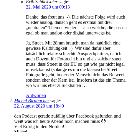
Erik Schlicksbier
sagte:
22. Mai 2020 um 09:13
Danke, das freut uns :-). Die nächste Folge wird auch
wieder analog, danach geht es erstmal mit drei
„neutralen“ Themen weiter — also welche, die passen
egal ob man analog oder digital unterwegs ist.
Ja, Street. Mit 28mm braucht man da natürlich eine
gewisse Kaltblütigkeit ;-). Wir sind dafür aber
tatsächlich relativ schlechte Ansprechpartner, da ich
auch Dozent für Fotorecht bin und als solcher sagen
muss, dass Street in der EU so gut wie gar nicht legal
umsetzbar ist (solange es um die klassische Street-
Fotografie geht, in der der Mensch nicht das Beiwerk
sondern eher der Kern ist). Insofern ist das ein Thema,
wo wir uns eher zurückhalten …
Antworten
Michel Birnbacher
sagte:
22. August 2020 um 18:40
den Podcast gerade zufällig über Facebook gefunden und
weiß was ich heute Abend noch machen muss 🙂
Viel Erfolg in den Norden!!
Michel