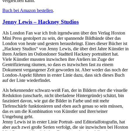
vergleichen kann.
Buch bei Amazon bestellen
.
Jenny Lewis – Hackney Studios
Als London Fan war ich froh irgendwann über den Verlag Hoxton
Mini Press gestolpert zu sein, der spannende Bildbände über das
London von heute und gestern herausbringt. Eines dieser Bücher ist
„Hackney Studios“ von Jenny Lewis, die über drei Jahre Künstler in
ihren Ateliers im Ostlondoner Stadtteil Hackney portraitiert hat.
Viele Künstler mussten inzwischen ihre Ateliers im Zuge der
Gentrifizierung räumen, so dass es inzwischen fast zu einem
Dokument vergangener Zeit geworden ist. Aber weder das noch der
London-Aspekt führten in erster Linie dazu, dass sich dieses Buch
auf der Liste wiederfindet.
Als bekennender schwarz-weiß Fan, der in Bildern eher die visuelle
Reduktion (unscharfe, nicht überladene Hintergründe) schätzt, bin
fasziniert davon, wie gut die Bilder in Farbe und mit mehr
Tiefenschärfe funktionieren und eben auch genau so sein müssen,
das es um die Kombination von Künstler und ihrer/seiner
Umgebung geht.
Jenny Lewis ist in erster Linie Portrait- und Editorialfotografin, hat
aber auch zwei große Serien verfolgt, die sie inzwischen bei Hoxton