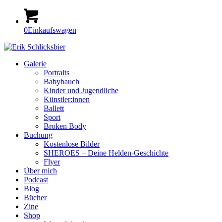
0
Einkaufswagen
Galerie
Portraits
Babybauch
Kinder und Jugendliche
Künstler:innen
Ballett
Sport
Broken Body
Buchung
Kostenlose Bilder
SHEROES – Deine Helden-Geschichte
Flyer
Über mich
Podcast
Blog
Bücher
Zine
Shop