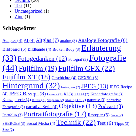
Technik
(26)
Test
(11)
Uncategorized
(1)
Zine
(1)
Schlagwörter
Altglas
(7)
Analoge Fotografie
(6)
Adapter
(4)
AI
(4)
analog
(3)
Erläuterung
Bildband
(5)
Bildbände
(4)
Broken Body
(3)
Fotografie
(33)
Fotogedanken
(12)
Fotograf
(3)
(44)
Fujifilm GFX
(22)
Fujifilm
(19)
Fujifilm XT
(18)
GFX50
(5)
Geschichte
(4)
Hintergrund
(32)
JPEG
(13)
JPEG Recipe
Instagram
(2)
JPEG Rezept
(8)
(4)
KI
(3)
Kinderfotografie
(3)
kamera
(2)
KI / AI
(2)
Konzeptserie
(4)
narrativ
(3)
narrative
Kunst
(2)
Magazin
(2)
Making Of
(2)
Objektive
(13)
Podcast
(8)
narrative Serie
(4)
Fotografie
(3)
Portraitfotografie
(17)
Rezepte
(5)
Portfolio
(3)
Serie
(2)
Technik
(22)
Test
(6)
Social Media
(4)
SHEROES
(3)
Tipps
(3)
Zine
(2)