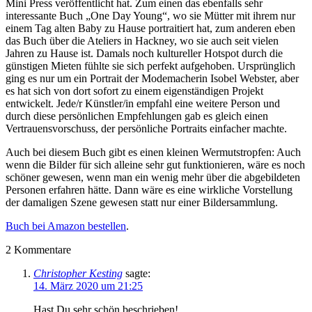
Mini Press veröffentlicht hat. Zum einen das ebenfalls sehr
interessante Buch „One Day Young“, wo sie Mütter mit ihrem nur
einem Tag alten Baby zu Hause portraitiert hat, zum anderen eben
das Buch über die Ateliers in Hackney, wo sie auch seit vielen
Jahren zu Hause ist. Damals noch kultureller Hotspot durch die
günstigen Mieten fühlte sie sich perfekt aufgehoben. Ursprünglich
ging es nur um ein Portrait der Modemacherin Isobel Webster, aber
es hat sich von dort sofort zu einem eigenständigen Projekt
entwickelt. Jede/r Künstler/in empfahl eine weitere Person und
durch diese persönlichen Empfehlungen gab es gleich einen
Vertrauensvorschuss, der persönliche Portraits einfacher machte.
Auch bei diesem Buch gibt es einen kleinen Wermutstropfen: Auch
wenn die Bilder für sich alleine sehr gut funktionieren, wäre es noch
schöner gewesen, wenn man ein wenig mehr über die abgebildeten
Personen erfahren hätte. Dann wäre es eine wirkliche Vorstellung
der damaligen Szene gewesen statt nur einer Bildersammlung.
Buch bei Amazon bestellen
.
2
Kommentare
Christopher Kesting
sagte:
14. März 2020 um 21:25
Hast Du sehr schön beschrieben!