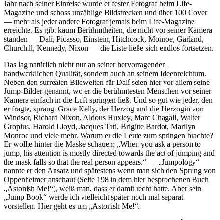
Jahr nach seiner Einreise wurde er fester Fotograf beim Life-
Magazine und schoss unzählige Bildstrecken und über 100 Cover
— mehr als jeder andere Fotograf jemals beim Life-Magazine
erreichte. Es gibt kaum Berühmtheiten, die nicht vor seiner Kamera
standen — Dalí, Picasso, Einstein, Hitchcock, Monroe, Garland,
Churchill, Kennedy, Nixon — die Liste ließe sich endlos fortsetzen.
Das lag natürlich nicht nur an seiner hervorragenden
handwerklichen Qualität, sondern auch an seinem Ideenreichtum.
Neben den surrealen Bildwelten für Dalí seien hier vor allem seine
Jump-Bilder genannt, wo er die berühmtesten Menschen vor seiner
Kamera einfach in die Luft springen ließ. Und so gut wie jeder, den
er fragte, sprang: Grace Kelly, der Herzog und die Herzogin von
Windsor, Richard Nixon, Aldous Huxley, Marc Chagall, Walter
Gropius, Harold Lloyd, Jacques Tati, Brigitte Bardot, Marilyn
Monroe und viele mehr. Warum er die Leute zum springen brachte?
Er wollte hinter die Maske schauen: „When you ask a person to
jump, his attention is mostly directed towards the act of jumping and
the mask falls so that the real person appears.“ — „Jumpology“
nannte er den Ansatz und spätestens wenn man sich den Sprung von
Oppenheimer anschaut (Seite 198 in dem hier besprochenen Buch
„Astonish Me!“), weiß man, dass er damit recht hatte. Aber sein
„Jump Book“ werde ich vielleicht später noch mal separat
vorstellen. Hier geht es um „Astonish Me!“.