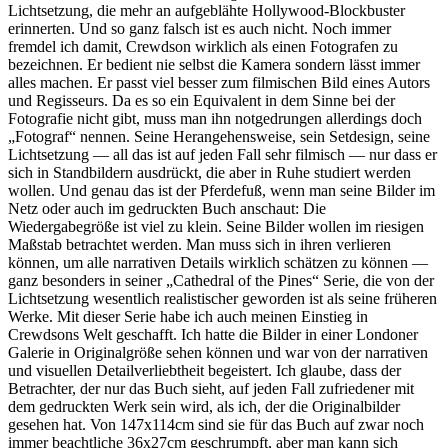
Lichtsetzung, die mehr an aufgeblähte Hollywood-Blockbuster
erinnerten. Und so ganz falsch ist es auch nicht. Noch immer
fremdel ich damit, Crewdson wirklich als einen Fotografen zu
bezeichnen. Er bedient nie selbst die Kamera sondern lässt immer
alles machen. Er passt viel besser zum filmischen Bild eines Autors
und Regisseurs. Da es so ein Equivalent in dem Sinne bei der
Fotografie nicht gibt, muss man ihn notgedrungen allerdings doch
„Fotograf“ nennen. Seine Herangehensweise, sein Setdesign, seine
Lichtsetzung — all das ist auf jeden Fall sehr filmisch — nur dass er
sich in Standbildern ausdrückt, die aber in Ruhe studiert werden
wollen. Und genau das ist der Pferdefuß, wenn man seine Bilder im
Netz oder auch im gedruckten Buch anschaut: Die
Wiedergabegröße ist viel zu klein. Seine Bilder wollen im riesigen
Maßstab betrachtet werden. Man muss sich in ihren verlieren
können, um alle narrativen Details wirklich schätzen zu können —
ganz besonders in seiner „Cathedral of the Pines“ Serie, die von der
Lichtsetzung wesentlich realistischer geworden ist als seine früheren
Werke. Mit dieser Serie habe ich auch meinen Einstieg in
Crewdsons Welt geschafft. Ich hatte die Bilder in einer Londoner
Galerie in Originalgröße sehen können und war von der narrativen
und visuellen Detailverliebtheit begeistert. Ich glaube, dass der
Betrachter, der nur das Buch sieht, auf jeden Fall zufriedener mit
dem gedruckten Werk sein wird, als ich, der die Originalbilder
gesehen hat. Von 147x114cm sind sie für das Buch auf zwar noch
immer beachtliche 36x27cm geschrumpft, aber man kann sich