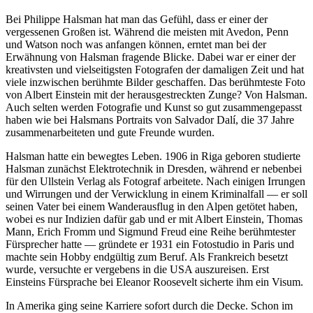
Bei Philippe Halsman hat man das Gefühl, dass er einer der
vergessenen Großen ist. Während die meisten mit Avedon, Penn
und Watson noch was anfangen können, erntet man bei der
Erwähnung von Halsman fragende Blicke. Dabei war er einer der
kreativsten und vielseitigsten Fotografen der damaligen Zeit und hat
viele inzwischen berühmte Bilder geschaffen. Das berühmteste Foto
von Albert Einstein mit der herausgestreckten Zunge? Von Halsman.
Auch selten werden Fotografie und Kunst so gut zusammengepasst
haben wie bei Halsmans Portraits von Salvador Dalí, die 37 Jahre
zusammenarbeiteten und gute Freunde wurden.
Halsman hatte ein bewegtes Leben. 1906 in Riga geboren studierte
Halsman zunächst Elektrotechnik in Dresden, während er nebenbei
für den Ullstein Verlag als Fotograf arbeitete. Nach einigen Irrungen
und Wirrungen und der Verwicklung in einem Kriminalfall — er soll
seinen Vater bei einem Wanderausflug in den Alpen getötet haben,
wobei es nur Indizien dafür gab und er mit Albert Einstein, Thomas
Mann, Erich Fromm und Sigmund Freud eine Reihe berühmtester
Fürsprecher hatte — gründete er 1931 ein Fotostudio in Paris und
machte sein Hobby endgültig zum Beruf. Als Frankreich besetzt
wurde, versuchte er vergebens in die USA auszureisen. Erst
Einsteins Fürsprache bei Eleanor Roosevelt sicherte ihm ein Visum.
In Amerika ging seine Karriere sofort durch die Decke. Schon im