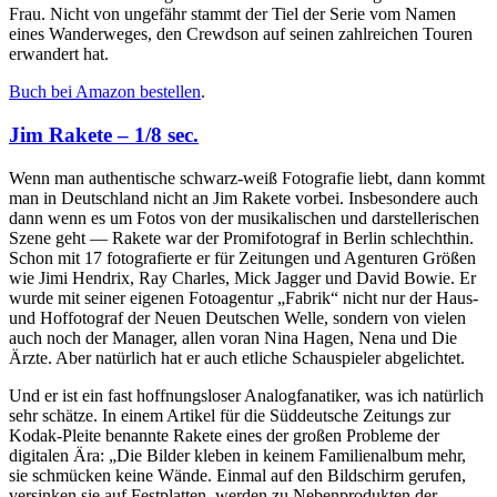
Frau. Nicht von ungefähr stammt der Tiel der Serie vom Namen
eines Wanderweges, den Crewdson auf seinen zahlreichen Touren
erwandert hat.
Buch bei Amazon bestellen
.
Jim Rakete – 1/8 sec.
Wenn man authentische schwarz-weiß Fotografie liebt, dann kommt
man in Deutschland nicht an Jim Rakete vorbei. Insbesondere auch
dann wenn es um Fotos von der musikalischen und darstellerischen
Szene geht — Rakete war der Promifotograf in Berlin schlechthin.
Schon mit 17 fotografierte er für Zeitungen und Agenturen Größen
wie Jimi Hendrix, Ray Charles, Mick Jagger und David Bowie. Er
wurde mit seiner eigenen Fotoagentur „Fabrik“ nicht nur der Haus-
und Hoffotograf der Neuen Deutschen Welle, sondern von vielen
auch noch der Manager, allen voran Nina Hagen, Nena und Die
Ärzte. Aber natürlich hat er auch etliche Schauspieler abgelichtet.
Und er ist ein fast hoffnungsloser Analogfanatiker, was ich natürlich
sehr schätze. In einem Artikel für die Süddeutsche Zeitungs zur
Kodak-Pleite benannte Rakete eines der großen Probleme der
digitalen Ära: „Die Bilder kleben in keinem Familienalbum mehr,
sie schmücken keine Wände. Einmal auf den Bildschirm gerufen,
versinken sie auf Festplatten, werden zu Nebenprodukten der