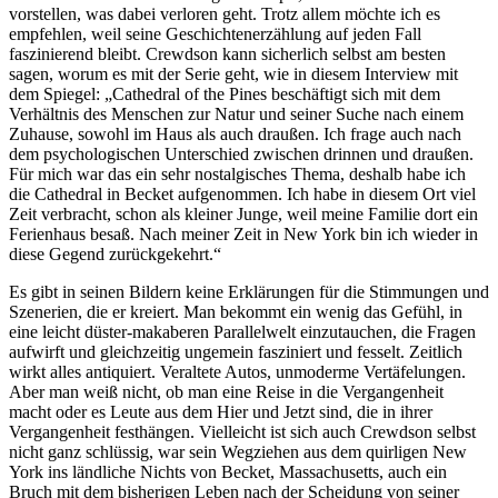
vorstellen, was dabei verloren geht. Trotz allem möchte ich es
empfehlen, weil seine Geschichtenerzählung auf jeden Fall
faszinierend bleibt. Crewdson kann sicherlich selbst am besten
sagen, worum es mit der Serie geht, wie in diesem Interview mit
dem Spiegel: „Cathedral of the Pines beschäftigt sich mit dem
Verhältnis des Menschen zur Natur und seiner Suche nach einem
Zuhause, sowohl im Haus als auch draußen. Ich frage auch nach
dem psychologischen Unterschied zwischen drinnen und draußen.
Für mich war das ein sehr nostalgisches Thema, deshalb habe ich
die Cathedral in Becket aufgenommen. Ich habe in diesem Ort viel
Zeit verbracht, schon als kleiner Junge, weil meine Familie dort ein
Ferienhaus besaß. Nach meiner Zeit in New York bin ich wieder in
diese Gegend zurückgekehrt.“
Es gibt in seinen Bildern keine Erklärungen für die Stimmungen und
Szenerien, die er kreiert. Man bekommt ein wenig das Gefühl, in
eine leicht düster-makaberen Parallelwelt einzutauchen, die Fragen
aufwirft und gleichzeitig ungemein fasziniert und fesselt. Zeitlich
wirkt alles antiquiert. Veraltete Autos, unmoderme Vertäfelungen.
Aber man weiß nicht, ob man eine Reise in die Vergangenheit
macht oder es Leute aus dem Hier und Jetzt sind, die in ihrer
Vergangenheit festhängen. Vielleicht ist sich auch Crewdson selbst
nicht ganz schlüssig, war sein Wegziehen aus dem quirligen New
York ins ländliche Nichts von Becket, Massachusetts, auch ein
Bruch mit dem bisherigen Leben nach der Scheidung von seiner