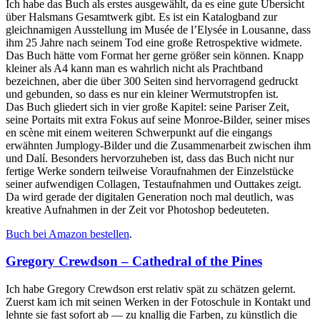
Ich habe das Buch als erstes ausgewählt, da es eine gute Übersicht
über Halsmans Gesamtwerk gibt. Es ist ein Katalogband zur
gleichnamigen Ausstellung im Musée de l’Elysée in Lousanne, dass
ihm 25 Jahre nach seinem Tod eine große Retrospektive widmete.
Das Buch hätte vom Format her gerne größer sein können. Knapp
kleiner als A4 kann man es wahrlich nicht als Prachtband
bezeichnen, aber die über 300 Seiten sind hervorragend gedruckt
und gebunden, so dass es nur ein kleiner Wermutstropfen ist.
Das Buch gliedert sich in vier große Kapitel: seine Pariser Zeit,
seine Portaits mit extra Fokus auf seine Monroe-Bilder, seiner mises
en scène mit einem weiteren Schwerpunkt auf die eingangs
erwähnten Jumplogy-Bilder und die Zusammenarbeit zwischen ihm
und Dalí. Besonders hervorzuheben ist, dass das Buch nicht nur
fertige Werke sondern teilweise Voraufnahmen der Einzelstücke
seiner aufwendigen Collagen, Testaufnahmen und Outtakes zeigt.
Da wird gerade der digitalen Generation noch mal deutlich, was
kreative Aufnahmen in der Zeit vor Photoshop bedeuteten.
Buch bei Amazon bestellen
.
Gregory Crewdson – Cathedral of the Pines
Ich habe Gregory Crewdson erst relativ spät zu schätzen gelernt.
Zuerst kam ich mit seinen Werken in der Fotoschule in Kontakt und
lehnte sie fast sofort ab — zu knallig die Farben, zu künstlich die