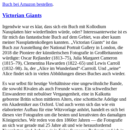
Buch bei Amazon bestellen
.
Victorian Giants
Irgendwie war es klar, dass sich ein Buch mit Kollodium
Nassplatten hier wiederfinden würde, oder? Interessanterweise ist es
für mich das fantastischste Buch auf dem Gebiet, was aber kaum
meiner Nassplattenkollegen kannten. „Victorian Giants“ ist das
Buch zur Ausstellung der National Portrait Gallery in London, die
2018 die Pioniere der künstlerischen Fotografie in Großbritannien
würdigte: Oscar Rejlander (1813–75), Julia Margaret Cameron
(1815–79), Clementina Hawarden (1822–65) und Lewis Carroll
(1832–98). Ja, der „Alice im Wunderland“-Carrroll. Und „seine“
Alice findet sich in vielen Abbildungen dieses Buches auch wieder.
Es war selbst für heutige Verhältnisse eine ungewöhnliche Bande,
die sowohl Rivalen als auch Freunde waren. Ein schwedischer
Einwanderer mit nebulöser Vergangenheit, eine in Kalkutta
geborene Britin schon mittleren Alters, eine schottische Adelige und
ein Akademiker aus Oxford. Und auch wenn sich das wie ein
elaborierter Aufbau für eine Witzvorlage anhört, handelt es sich bei
diesen vier Fotografen um die besten und kreativsten des damaligen
Königreiches. Wir reden von den 1860er Jahren — die Fotografie
an sich war gerade mal 25 Jahre alt und wie herausfordernd