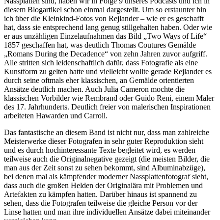
Nassplatten sind, haben wir in Folge 9 unseres Podcasts und ich in
diesem Blogartikel schon einmal dargestellt. Um so erstaunter bin
ich über die Kleinkind-Fotos von Rejlander – wie er es geschafft
hat, dass sie entsprechend lang genug stillgehalten haben. Oder wie
er aus unzähligen Einzelaufnahmen das Bild „Two Ways of Life“
1857 geschaffen hat, was deutlich Thomas Coutures Gemälde
„Romans During the Decadence“ von zehn Jahren zuvor aufgriff.
Alle stritten sich leidenschaftlich dafür, dass Fotografie als eine
Kunstform zu gelten hatte und vielleicht wollte gerade Rejlander es
durch seine oftmals eher klassischen, an Gemälde orientierten
Ansätze deutlich machen. Auch Julia Cameron mochte die
klassischen Vorbilder wie Rembrand oder Guido Reni, einem Maler
des 17. Jahrhunderts. Deutlich freier von malerischen Inspirationen
arbeiteten Hawarden und Carroll.
Das fantastische an diesem Band ist nicht nur, dass man zahlreiche
Meisterwerke dieser Fotografen in sehr guter Reproduktion sieht
und es durch hochinteressante Texte begleitet wird, es werden
teilweise auch die Originalnegative gezeigt (die meisten Bilder, die
man aus der Zeit sonst zu sehen bekommt, sind Albuminabzüge),
bei denen mal als kämpfender moderner Nassplattenfotograf sieht,
dass auch die großen Helden der Originalära mit Problemen und
Artefakten zu kämpfen hatten. Darüber hinaus ist spannend zu
sehen, dass die Fotografen teilweise die gleiche Person vor der
Linse hatten und man ihre individuellen Ansätze dabei miteinander