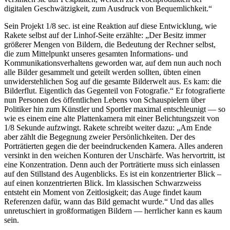
digitalen Geschwätzigkeit, zum Ausdruck von Bequemlichkeit.“
Sein Projekt 1/8 sec. ist eine Reaktion auf diese Entwicklung, wie
Rakete selbst auf der Linhof-Seite erzählte: „Der Besitz immer
größerer Mengen von Bildern, die Bedeutung der Rechner selbst,
die zum Mittelpunkt unseres gesamten Informations- und
Kommunikationsverhaltens geworden war, auf dem nun auch noch
alle Bilder gesammelt und geteilt werden sollten, übten einen
unwiderstehlichen Sog auf die gesamte Bilderwelt aus. Es kam: die
Bilderflut. Eigentlich das Gegenteil von Fotografie.“ Er fotografierte
nun Personen des öffentlichen Lebens von Schauspielern über
Politiker hin zum Künstler und Sportler maximal entschleunigt — so
wie es einem eine alte Plattenkamera mit einer Belichtungszeit von
1/8 Sekunde aufzwingt. Rakete schreibt weiter dazu: „Am Ende
aber zählt die Begegnung zweier Persönlichkeiten. Der des
Porträtierten gegen die der beeindruckenden Kamera. Alles anderen
versinkt in den weichen Konturen der Unschärfe. Was hervortritt, ist
eine Konzentration. Denn auch der Porträtierte muss sich einlassen
auf den Stillstand des Augenblicks. Es ist ein konzentrierter Blick –
auf einen konzentrierten Blick. Im klassischen Schwarzweiss
entsteht ein Moment von Zeitlosigkeit; das Auge findet kaum
Referenzen dafür, wann das Bild gemacht wurde.“ Und das alles
unretuschiert in großformatigen Bildern — herrlicher kann es kaum
sein.