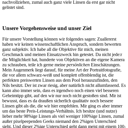
nachvollziehen, zumal auch ganz viele Linsen da erst gar nicht
gelistet sind.
Unsere Vorgehensweise und unser Ziel
Für unsere Vorstellung können wir folgendes sagen: Zuallererst
haben wir keinen wissenschaftlichen Anspruch, sondern bewerten
ganz subjektiv. Ich habe all die Objektive für mich, meinen
Geschmack und meinen Einsatzzweck hin getestet. Da nicht jede:r
die Möglichkeit hat, hunderte von Objektiven an die eigene Kamera
zu schrauben, teile ich gerne meine
persönlichen
Einschätzungen.
Mein Augenmerk liegt darauf, für meine Art der Portraitfotografie,
die vor allem schwarz-weiß und komplett offenblendig ist, die
perfekten preiswerten Linsen aus dem Pool herauszufinden, den
Nils besitzt. Der ist zwar riesig, aber natürlich nicht allumfassend. Es
kann also immer sein, dass es irgendwo noch einen viel besseren
Geheimtipp gibt, auf den wir nur noch nicht gestoßen sind. Mir ist
bewusst, dass es da draußen sicherlich qualitativ noch bessere
Linsen gibt als die, die wir hier empfehlen. Mir ging es aber immer
um das beste Preis-Leistungs-Verhältnis. Ich besitze (und nutze)
lieber mehr 98%ige Linsen als viel weniger 100%ige Linsen, zumal
außer pixelpeependen Geeks niemand den 2%igen Unterschied
sieht. Und dieser 2%ige Unterschied geht dann meist mit einem 100-