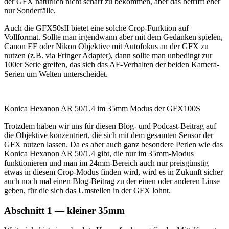
der GFX natürlich nicht scharf zu bekommen, aber das betrifft eher
nur Sonderfälle.
Auch die GFX50sII bietet eine solche Crop-Funktion auf
Vollformat. Sollte man irgendwann aber mit dem Gedanken spielen,
Canon EF oder Nikon Objektive mit Autofokus an der GFX zu
nutzen (z.B. via Fringer Adapter), dann sollte man unbedingt zur
100er Serie greifen, das sich das AF-Verhalten der beiden Kamera-
Serien um Welten unterscheidet.
Konica Hexanon AR 50/1.4 im 35mm Modus der GFX100S
Trotzdem haben wir uns für diesen Blog- und Podcast-Beitrag auf
die Objektive konzentriert, die sich mit dem gesamten Sensor der
GFX nutzen lassen. Da es aber auch ganz besondere Perlen wie das
Konica Hexanon AR 50/1.4 gibt, die nur im 35mm-Modus
funktionieren und man im 24mm-Bereich auch nur preisgünstig
etwas in diesem Crop-Modus finden wird, wird es in Zukunft sicher
auch noch mal einen Blog-Beitrag zu der einen oder anderen Linse
geben, für die sich das Umstellen in der GFX lohnt.
Abschnitt 1 — kleiner 35mm