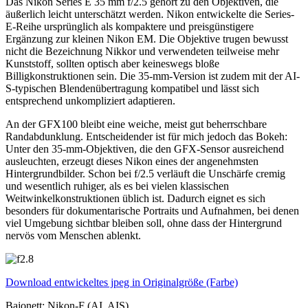
Das Nikon Series E 35 mm f/2.5 gehört zu den Objektiven, die
äußerlich leicht unterschätzt werden. Nikon entwickelte die Series-
E-Reihe ursprünglich als kompaktere und preisgünstigere
Ergänzung zur kleinen Nikon EM. Die Objektive trugen bewusst
nicht die Bezeichnung Nikkor und verwendeten teilweise mehr
Kunststoff, sollten optisch aber keineswegs bloße
Billigkonstruktionen sein. Die 35-mm-Version ist zudem mit der AI-
S-typischen Blendenübertragung kompatibel und lässt sich
entsprechend unkompliziert adaptieren.
An der GFX100 bleibt eine weiche, meist gut beherrschbare
Randabdunklung. Entscheidender ist für mich jedoch das Bokeh:
Unter den 35-mm-Objektiven, die den GFX-Sensor ausreichend
ausleuchten, erzeugt dieses Nikon eines der angenehmsten
Hintergrundbilder. Schon bei f/2.5 verläuft die Unschärfe cremig
und wesentlich ruhiger, als es bei vielen klassischen
Weitwinkelkonstruktionen üblich ist. Dadurch eignet es sich
besonders für dokumentarische Portraits und Aufnahmen, bei denen
viel Umgebung sichtbar bleiben soll, ohne dass der Hintergrund
nervös vom Menschen ablenkt.
Download entwickeltes jpeg in Originalgröße (Farbe)
Bajonett: Nikon-F (AI, AIS)