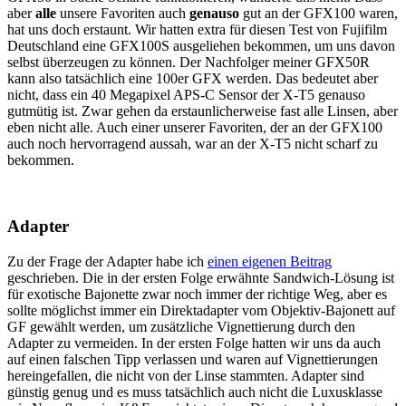
aber
alle
unsere Favoriten auch
genauso
gut an der GFX100 waren,
hat uns doch erstaunt. Wir hatten extra für diesen Test von Fujifilm
Deutschland eine GFX100S ausgeliehen bekommen, um uns davon
selbst überzeugen zu können. Der Nachfolger meiner GFX50R
kann also tatsächlich eine 100er GFX werden. Das bedeutet aber
nicht, dass ein 40 Megapixel APS-C Sensor der X-T5 genauso
gutmütig ist. Zwar gehen da erstaunlicherweise fast alle Linsen, aber
eben nicht alle. Auch einer unserer Favoriten, der an der GFX100
auch noch hervorragend aussah, war an der X-T5 nicht scharf zu
bekommen.
Adapter
Zu der Frage der Adapter habe ich
einen eigenen Beitrag
geschrieben. Die in der ersten Folge erwähnte Sandwich-Lösung ist
für exotische Bajonette zwar noch immer der richtige Weg, aber es
sollte möglichst immer ein Direktadapter vom Objektiv-Bajonett auf
GF gewählt werden, um zusätzliche Vignettierung durch den
Adapter zu vermeiden. In der ersten Folge hatten wir uns da auch
auf einen falschen Tipp verlassen und waren auf Vignettierungen
hereingefallen, die nicht von der Linse stammten. Adapter sind
günstig genug und es muss tatsächlich auch nicht die Luxusklasse