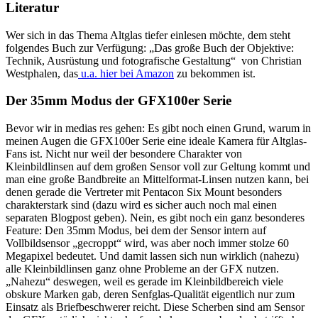
Literatur
Wer sich in das Thema Altglas tiefer einlesen möchte, dem steht
folgendes Buch zur Verfügung: „Das große Buch der Objektive:
Technik, Ausrüstung und fotografische Gestaltung“ von Christian
Westphalen, das
u.a. hier bei Amazon
zu bekommen ist.
Der 35mm Modus der GFX100er Serie
Bevor wir in medias res gehen: Es gibt noch einen Grund, warum in
meinen Augen die GFX100er Serie eine ideale Kamera für Altglas-
Fans ist. Nicht nur weil der besondere Charakter von
Kleinbildlinsen auf dem großen Sensor voll zur Geltung kommt und
man eine große Bandbreite an Mittelformat-Linsen nutzen kann, bei
denen gerade die Vertreter mit Pentacon Six Mount besonders
charakterstark sind (dazu wird es sicher auch noch mal einen
separaten Blogpost geben). Nein, es gibt noch ein ganz besonderes
Feature: Den 35mm Modus, bei dem der Sensor intern auf
Vollbildsensor „gecroppt“ wird, was aber noch immer stolze 60
Megapixel bedeutet. Und damit lassen sich nun wirklich (nahezu)
alle Kleinbildlinsen ganz ohne Probleme an der GFX nutzen.
„Nahezu“ deswegen, weil es gerade im Kleinbildbereich viele
obskure Marken gab, deren Senfglas-Qualität eigentlich nur zum
Einsatz als Briefbeschwerer reicht. Diese Scherben sind am Sensor