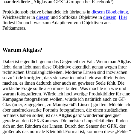
paar dezidierte „Altglas an GFX“-Gruppen bei Facebook!)
Projektionsobjektive behandele ich übrigens in
diesem Blogbeitrag
,
Weichzeichner in
diesem
und Softfokus-Objektive in
diesem
.
Hier
findest Du noch was zum Adaptieren von Objektiven aus
Faltkameras.
Warum Altglas?
Dabei ist eigentlich genau das Gegenteil der Fall. Wenn man Altglas
liebt, dann liebt man diese Objektive eigentlich genau wegen ihrer
technischen Unzulänglichkeiten. Moderne Linsen sind inzwischen
so zu Tode korrigiert, dass sie zwar technisch einwandfreie Fotos
machen, es ihnen dadurch aber auch an gewisser Seele fehlt. Die
wirkliche Frage sollte also immer lauten: Was möchte ich wie und
warum fotografieren. Würde ich hochwertige Produktbilder für eine
Kampagne fotografieren wollen, würde ich natürlich auch zu GF-
Glas (oder, zugegeben, zu Mamiya 645 Linsen) greifen. Möchte ich
aber ausdrucksstarke Portraits fotografieren, die einen zusätzlichen
Schmelz haben sollen, ist das Altglas ganz wunderbar geeignet —
gerade an den GFX-Kameras. Die meisten Unperfektheiten finden
sich an den Rändern der Linsen. Durch den Sensor der GFX, der
größer als das normale Kleinbild-Format ist, kommen diese „Fehler“