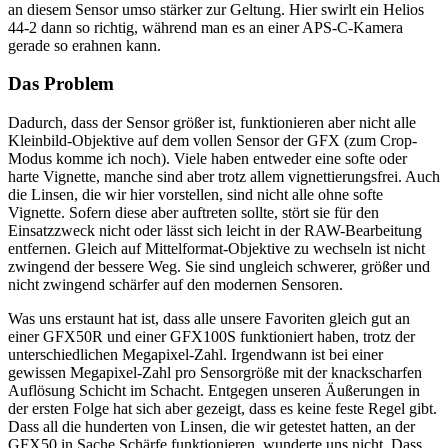
an diesem Sensor umso stärker zur Geltung. Hier swirlt ein Helios
44-2 dann so richtig, während man es an einer APS-C-Kamera
gerade so erahnen kann.
Das Problem
Dadurch, dass der Sensor größer ist, funktionieren aber nicht alle
Kleinbild-Objektive auf dem vollen Sensor der GFX (zum Crop-
Modus komme ich noch). Viele haben entweder eine softe oder
harte Vignette, manche sind aber trotz allem vignettierungsfrei. Auch
die Linsen, die wir hier vorstellen, sind nicht alle ohne softe
Vignette. Sofern diese aber auftreten sollte, stört sie für den
Einsatzzweck nicht oder lässt sich leicht in der RAW-Bearbeitung
entfernen. Gleich auf Mittelformat-Objektive zu wechseln ist nicht
zwingend der bessere Weg. Sie sind ungleich schwerer, größer und
nicht zwingend schärfer auf den modernen Sensoren.
Was uns erstaunt hat ist, dass alle unsere Favoriten gleich gut an
einer GFX50R und einer GFX100S funktioniert haben, trotz der
unterschiedlichen Megapixel-Zahl. Irgendwann ist bei einer
gewissen Megapixel-Zahl pro Sensorgröße mit der knackscharfen
Auflösung Schicht im Schacht. Entgegen unseren Äußerungen in
der ersten Folge hat sich aber gezeigt, dass es keine feste Regel gibt.
Dass all die hunderten von Linsen, die wir getestet hatten, an der
GFX50 in Sache Schärfe funktionieren, wunderte uns nicht. Dass