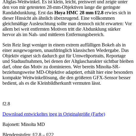
Altglas-Weitwinkel. Es ist klein, leicht, preiswert und zeigte unter
den von mir getesteten 28-mm-Objektiven lange die geringste
Randabdunklung. Erst das
Hoya HMC 28 mm f/2.8
erwies sich in
dieser Hinsicht als ähnlich überzeugend. Eine vollkommen
gleichmäßige Ausleuchtung sollte man dennoch nicht erwarten: Vor
allem bei weit entfernten Motiven tritt die Abdunklung stärker
hervor als im Nah- und mittleren Entfernungsbereich.
Sein Reiz liegt weniger in einem extrem auffälligen Bokeh als in
einer ausgewogenen, unaufdringlich klassischen Wiedergabe. Das
Objektiv eignet sich dadurch gut für Umweltportraits, Reportage
und Stadtaufnahmen, bei denen der Altglascharakter sichtbar bleiben
darf, ohne das Motiv zu dominieren. Wer bereits Minolta-SR-
beziehungsweise MD-Objektive adaptiert, erhält hier eine besonders
kompakte Weitwinkellösung, die den größeren GFX-Sensor besser
bedient, als es die Kleinbildherkunft vermuten lässt.
f2.8
Download entwickeltes jpeg in Originalgröße (Farbe)
Bajonett: Minolta MD
Blendenstufen: f/2.8 – f/22