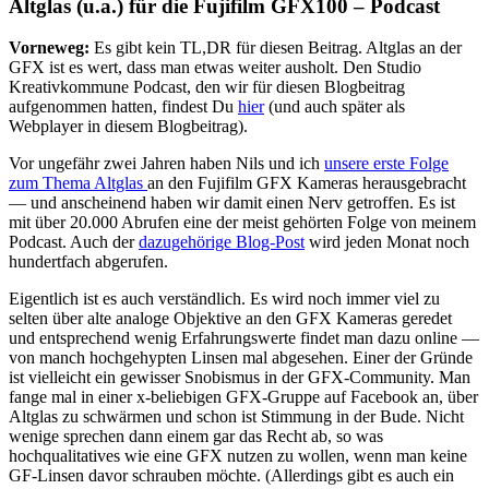
Altglas (u.a.) für die Fujifilm GFX100 – Podcast
Vorneweg:
Es gibt kein TL,DR für diesen Beitrag. Altglas an der
GFX ist es wert, dass man etwas weiter ausholt. Den Studio
Kreativkommune Podcast, den wir für diesen Blogbeitrag
aufgenommen hatten, findest Du
hier
(und auch später als
Webplayer in diesem Blogbeitrag).
Vor ungefähr zwei Jahren haben Nils und ich
unsere erste Folge
zum Thema Altglas
an den Fujifilm GFX Kameras herausgebracht
— und anscheinend haben wir damit einen Nerv getroffen. Es ist
mit über 20.000 Abrufen eine der meist gehörten Folge von meinem
Podcast. Auch der
dazugehörige Blog-Post
wird jeden Monat noch
hundertfach abgerufen.
Eigentlich ist es auch verständlich. Es wird noch immer viel zu
selten über alte analoge Objektive an den GFX Kameras geredet
und entsprechend wenig Erfahrungswerte findet man dazu online —
von manch hochgehypten Linsen mal abgesehen. Einer der Gründe
ist vielleicht ein gewisser Snobismus in der GFX-Community. Man
fange mal in einer x-beliebigen GFX-Gruppe auf Facebook an, über
Altglas zu schwärmen und schon ist Stimmung in der Bude. Nicht
wenige sprechen dann einem gar das Recht ab, so was
hochqualitatives wie eine GFX nutzen zu wollen, wenn man keine
GF-Linsen davor schrauben möchte. (Allerdings gibt es auch ein