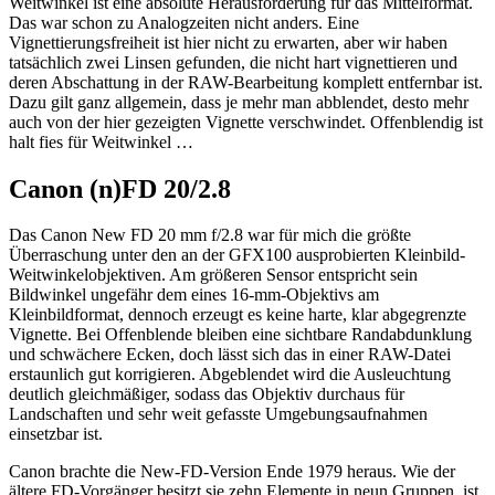
Weitwinkel ist eine absolute Herausforderung für das Mittelformat.
Das war schon zu Analogzeiten nicht anders. Eine
Vignettierungsfreiheit ist hier nicht zu erwarten, aber wir haben
tatsächlich zwei Linsen gefunden, die nicht hart vignettieren und
deren Abschattung in der RAW-Bearbeitung komplett entfernbar ist.
Dazu gilt ganz allgemein, dass je mehr man abblendet, desto mehr
auch von der hier gezeigten Vignette verschwindet. Offenblendig ist
halt fies für Weitwinkel …
Canon (n)FD 20/2.8
Das Canon New FD 20 mm f/2.8 war für mich die größte
Überraschung unter den an der GFX100 ausprobierten Kleinbild-
Weitwinkelobjektiven. Am größeren Sensor entspricht sein
Bildwinkel ungefähr dem eines 16-mm-Objektivs am
Kleinbildformat, dennoch erzeugt es keine harte, klar abgegrenzte
Vignette. Bei Offenblende bleiben eine sichtbare Randabdunklung
und schwächere Ecken, doch lässt sich das in einer RAW-Datei
erstaunlich gut korrigieren. Abgeblendet wird die Ausleuchtung
deutlich gleichmäßiger, sodass das Objektiv durchaus für
Landschaften und sehr weit gefasste Umgebungsaufnahmen
einsetzbar ist.
Canon brachte die New-FD-Version Ende 1979 heraus. Wie der
ältere FD-Vorgänger besitzt sie zehn Elemente in neun Gruppen, ist