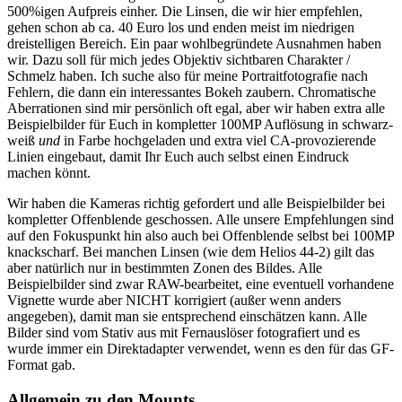
500%igen Aufpreis einher. Die Linsen, die wir hier empfehlen,
gehen schon ab ca. 40 Euro los und enden meist im niedrigen
dreistelligen Bereich. Ein paar wohlbegründete Ausnahmen haben
wir. Dazu soll für mich jedes Objektiv sichtbaren Charakter /
Schmelz haben. Ich suche also für meine Portraitfotografie nach
Fehlern, die dann ein interessantes Bokeh zaubern. Chromatische
Aberrationen sind mir persönlich oft egal, aber wir haben extra alle
Beispielbilder für Euch in kompletter 100MP Auflösung in schwarz-
weiß
und
in Farbe hochgeladen und extra viel CA-provozierende
Linien eingebaut, damit Ihr Euch auch selbst einen Eindruck
machen könnt.
Wir haben die Kameras richtig gefordert und alle Beispielbilder bei
kompletter Offenblende geschossen. Alle unsere Empfehlungen sind
auf den Fokuspunkt hin also auch bei Offenblende selbst bei 100MP
knackscharf. Bei manchen Linsen (wie dem Helios 44-2) gilt das
aber natürlich nur in bestimmten Zonen des Bildes. Alle
Beispielbilder sind zwar RAW-bearbeitet, eine eventuell vorhandene
Vignette wurde aber NICHT korrigiert (außer wenn anders
angegeben), damit man sie entsprechend einschätzen kann. Alle
Bilder sind vom Stativ aus mit Fernauslöser fotografiert und es
wurde immer ein Direktadapter verwendet, wenn es den für das GF-
Format gab.
Allgemein zu den Mounts