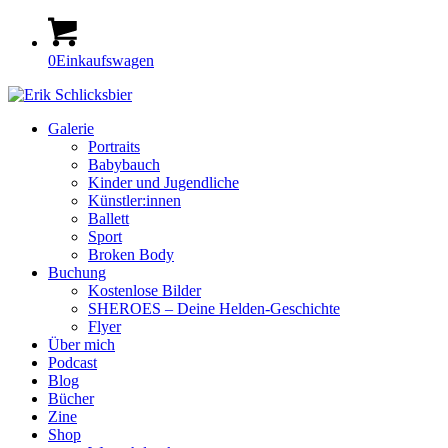
0
Einkaufswagen
Galerie
Portraits
Babybauch
Kinder und Jugendliche
Künstler:innen
Ballett
Sport
Broken Body
Buchung
Kostenlose Bilder
SHEROES – Deine Helden-Geschichte
Flyer
Über mich
Podcast
Blog
Bücher
Zine
Shop