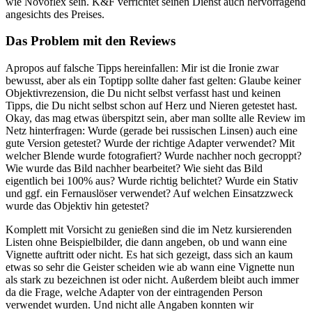
wie Novoflex sein. K&F verrichtet seinen Dienst auch hervorragend
angesichts des Preises.
Das Problem mit den Reviews
Apropos auf falsche Tipps hereinfallen: Mir ist die Ironie zwar
bewusst, aber als ein Toptipp sollte daher fast gelten: Glaube keiner
Objektivrezension, die Du nicht selbst verfasst hast und keinen
Tipps, die Du nicht selbst schon auf Herz und Nieren getestet hast.
Okay, das mag etwas überspitzt sein, aber man sollte alle Review im
Netz hinterfragen: Wurde (gerade bei russischen Linsen) auch eine
gute Version getestet? Wurde der richtige Adapter verwendet? Mit
welcher Blende wurde fotografiert? Wurde nachher noch gecroppt?
Wie wurde das Bild nachher bearbeitet? Wie sieht das Bild
eigentlich bei 100% aus? Wurde richtig belichtet? Wurde ein Stativ
und ggf. ein Fernauslöser verwendet? Auf welchen Einsatzzweck
wurde das Objektiv hin getestet?
Komplett mit Vorsicht zu genießen sind die im Netz kursierenden
Listen ohne Beispielbilder, die dann angeben, ob und wann eine
Vignette auftritt oder nicht. Es hat sich gezeigt, dass sich an kaum
etwas so sehr die Geister scheiden wie ab wann eine Vignette nun
als stark zu bezeichnen ist oder nicht. Außerdem bleibt auch immer
da die Frage, welche Adapter von der eintragenden Person
verwendet wurden. Und nicht alle Angaben konnten wir