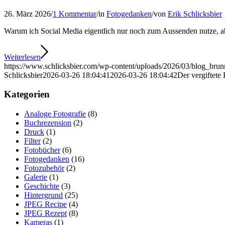
26. März 2026
/
1 Kommentar
/
in
Fotogedanken
/
von
Erik Schlicksbier
Warum ich Social Media eigentlich nur noch zum Aussenden nutze, a
Weiterlesen
https://www.schlicksbier.com/wp-content/uploads/2026/03/blog_brun
Schlicksbier
2026-03-26 18:04:41
2026-03-26 18:04:42
Der vergiftete
Kategorien
Analoge Fotografie
(8)
Buchrezension
(2)
Druck
(1)
Filter
(2)
Fotobücher
(6)
Fotogedanken
(16)
Fotozubehör
(2)
Galerie
(1)
Geschichte
(3)
Hintergrund
(25)
JPEG Recipe
(4)
JPEG Rezept
(8)
Kameras
(1)