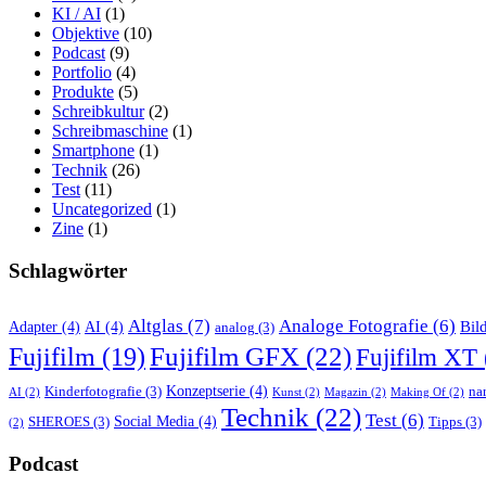
KI / AI
(1)
Objektive
(10)
Podcast
(9)
Portfolio
(4)
Produkte
(5)
Schreibkultur
(2)
Schreibmaschine
(1)
Smartphone
(1)
Technik
(26)
Test
(11)
Uncategorized
(1)
Zine
(1)
Schlagwörter
Altglas
(7)
Analoge Fotografie
(6)
Bil
Adapter
(4)
AI
(4)
analog
(3)
Fujifilm GFX
(22)
Fujifilm
(19)
Fujifilm XT
Konzeptserie
(4)
Kinderfotografie
(3)
nar
AI
(2)
Kunst
(2)
Magazin
(2)
Making Of
(2)
Technik
(22)
Test
(6)
Social Media
(4)
SHEROES
(3)
Tipps
(3)
(2)
Podcast