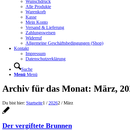
Wunschdruck
Alle Produkte
Warenkorb
Kasse
Mein Konto
Versand & Lieferung
Zahlungsweisen
Widerruf
Allgemeine Geschäftsbedingungen (Shop)
Kontakt
Impressum
Datenschutzerklärung
Suche
Menü
Menü
Archiv für das Monat: März, 20
Du bist hier:
Startseite
1
/
2026
2
/
März
Der vergiftete Brunnen