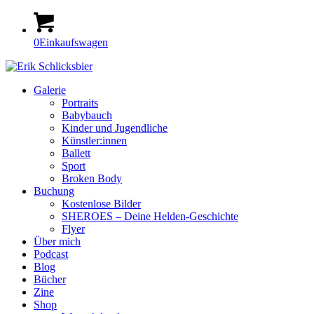
0
Einkaufswagen
Galerie
Portraits
Babybauch
Kinder und Jugendliche
Künstler:innen
Ballett
Sport
Broken Body
Buchung
Kostenlose Bilder
SHEROES – Deine Helden-Geschichte
Flyer
Über mich
Podcast
Blog
Bücher
Zine
Shop