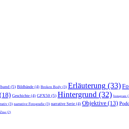
Erläuterung
(33)
Fo
dband
(5)
Bildbände
(4)
Broken Body
(3)
Hintergrund
(32)
(18)
GFX50
(5)
Geschichte
(4)
Instagram
(
Objektive
(13)
Podc
narrative Serie
(4)
rativ
(3)
narrative Fotografie
(3)
Zine
(2)