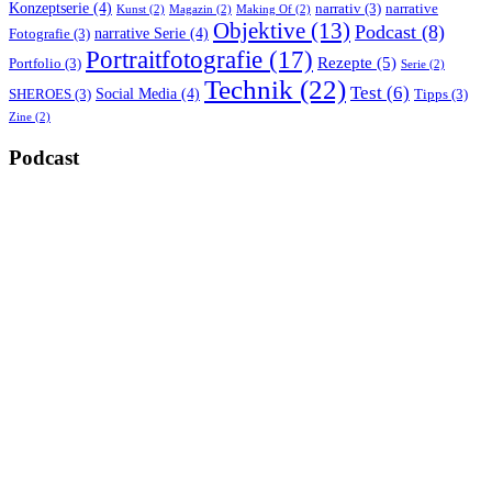
Konzeptserie
(4)
narrativ
(3)
narrative
Kunst
(2)
Magazin
(2)
Making Of
(2)
Objektive
(13)
Podcast
(8)
narrative Serie
(4)
Fotografie
(3)
Portraitfotografie
(17)
Rezepte
(5)
Portfolio
(3)
Serie
(2)
Technik
(22)
Test
(6)
Social Media
(4)
SHEROES
(3)
Tipps
(3)
Zine
(2)
Podcast