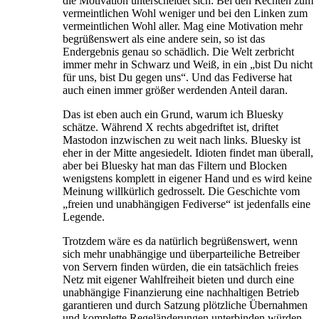
die Motivation unterscheidet sich: Bei den Rechten zum
vermeintlichen Wohl weniger und bei den Linken zum
vermeintlichen Wohl aller. Mag eine Motivation mehr
begrüßenswert als eine andere sein, so ist das
Endergebnis genau so schädlich. Die Welt zerbricht
immer mehr in Schwarz und Weiß, in ein „bist Du nicht
für uns, bist Du gegen uns“. Und das Fediverse hat
auch einen immer größer werdenden Anteil daran.
Das ist eben auch ein Grund, warum ich Bluesky
schätze. Während X rechts abgedriftet ist, driftet
Mastodon inzwischen zu weit nach links. Bluesky ist
eher in der Mitte angesiedelt. Idioten findet man überall,
aber bei Bluesky hat man das Filtern und Blocken
wenigstens komplett in eigener Hand und es wird keine
Meinung willkürlich gedrosselt. Die Geschichte vom
„freien und unabhängigen Fediverse“ ist jedenfalls eine
Legende.
Trotzdem wäre es da natürlich begrüßenswert, wenn
sich mehr unabhängige und überparteiliche Betreiber
von Servern finden würden, die ein tatsächlich freies
Netz mit eigener Wahlfreiheit bieten und durch eine
unabhängige Finanzierung eine nachhaltigen Betrieb
garantieren und durch Satzung plötzliche Übernahmen
und komplette Regeländerungen unterbinden würden.