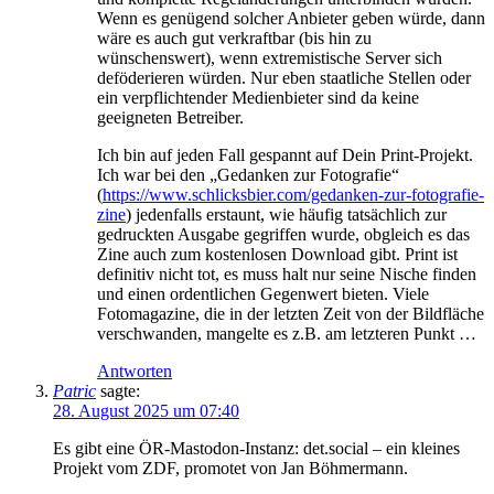
Wenn es genügend solcher Anbieter geben würde, dann
wäre es auch gut verkraftbar (bis hin zu
wünschenswert), wenn extremistische Server sich
deföderieren würden. Nur eben staatliche Stellen oder
ein verpflichtender Medienbieter sind da keine
geeigneten Betreiber.
Ich bin auf jeden Fall gespannt auf Dein Print-Projekt.
Ich war bei den „Gedanken zur Fotografie“
(
https://www.schlicksbier.com/gedanken-zur-fotografie-
zine
) jedenfalls erstaunt, wie häufig tatsächlich zur
gedruckten Ausgabe gegriffen wurde, obgleich es das
Zine auch zum kostenlosen Download gibt. Print ist
definitiv nicht tot, es muss halt nur seine Nische finden
und einen ordentlichen Gegenwert bieten. Viele
Fotomagazine, die in der letzten Zeit von der Bildfläche
verschwanden, mangelte es z.B. am letzteren Punkt …
Antworten
Patric
sagte:
28. August 2025 um 07:40
Es gibt eine ÖR-Mastodon-Instanz: det.social – ein kleines
Projekt vom ZDF, promotet von Jan Böhmermann.