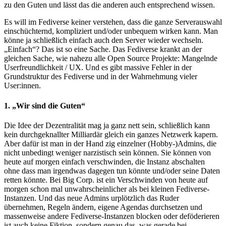
zu den Guten und lässt das die anderen auch entsprechend wissen.
Es will im Fediverse keiner verstehen, dass die ganze Serverauswahl
einschüchternd, kompliziert und/oder unbequem wirken kann. Man
könne ja schließlich einfach auch den Server wieder wechseln.
„Einfach“? Das ist so eine Sache. Das Fediverse krankt an der
gleichen Sache, wie nahezu alle Open Source Projekte: Mangelnde
Userfreundlichkeit / UX. Und es gibt massive Fehler in der
Grundstruktur des Fediverse und in der Wahrnehmung vieler
User:innen.
1. „Wir sind die Guten“
Die Idee der Dezentralität mag ja ganz nett sein, schließlich kann
kein durchgeknallter Milliardär gleich ein ganzes Netzwerk kapern.
Aber dafür ist man in der Hand zig einzelner (Hobby-)Admins, die
nicht unbedingt weniger narzistisch sein können. Sie können von
heute auf morgen einfach verschwinden, die Instanz abschalten
ohne dass man irgendwas dagegen tun könnte und/oder seine Daten
retten könnte. Bei Big Corp. ist ein Verschwinden von heute auf
morgen schon mal unwahrscheinlicher als bei kleinen Fediverse-
Instanzen. Und das neue Admins urplötzlich das Ruder
übernehmen, Regeln ändern, eigene Agendas durchsetzen und
massenweise andere Fediverse-Instanzen blocken oder deföderieren
ist auch keine Fiktion, sondern genau das, was gerade bei