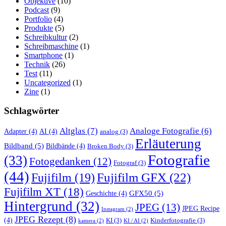
Objektive
(10)
Podcast
(9)
Portfolio
(4)
Produkte
(5)
Schreibkultur
(2)
Schreibmaschine
(1)
Smartphone
(1)
Technik
(26)
Test
(11)
Uncategorized
(1)
Zine
(1)
Schlagwörter
Altglas
(7)
Analoge Fotografie
(6)
Adapter
(4)
AI
(4)
analog
(3)
Erläuterung
Bildband
(5)
Bildbände
(4)
Broken Body
(3)
Fotografie
(33)
Fotogedanken
(12)
Fotograf
(3)
(44)
Fujifilm GFX
(22)
Fujifilm
(19)
Fujifilm XT
(18)
GFX50
(5)
Geschichte
(4)
Hintergrund
(32)
JPEG
(13)
JPEG Recipe
Instagram
(2)
JPEG Rezept
(8)
(4)
KI
(3)
Kinderfotografie
(3)
kamera
(2)
KI / AI
(2)