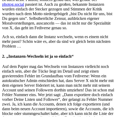
photog.social
passiert ist. Auch zu großen, bekannte Instanzen
wurden einfach der Stecker gezogen und Stimmen der Kritik
wurden nach dem Motto niedergebügelt „bist Du nicht für uns, bist
Du gegen uns“. Selbstherrliche Zensur, aufdrücken eigener
Moralvorstellungen, auscanceln — das ist nicht nur die Spezialität
von X, das geht im Fediverse genau so.
Ach so, einfach dann die Instanz wechseln, wenn es einem nicht
mehr passt? Schön wäre es, aber da sind wir gleich beim nächsten
Problem …
2. „Instanzen-Wechseln ist ja so einfach“
Auf dem Papier mag das Wechseln von Instanzen vielleicht noch
einfach sein, aber die Tücke liegt im Detail und zeigt einen
gravierenden Fehler im Grundaufbau vom Fediverse: Wenn ein
autokratischer Admin entschieden hat, dass Server X nicht mehr mit
dem eigenen Server föderiert ist, kann man nicht mehr mit seinem
Account und seinen Followern dorthin umziehen! Das ist schon mal
Fehler Nummer eins. Wer jetzt sagt: „Dann exportiere doch einfach
vorher Deine Listen und Follower“, der gelangt zu Fehler Nummer
zwei. Ja, ich kann die Accounts, denen ich folge exportieren (und
dann beim neuen Account importieren), sowie die Accounts, die ich
blocke oder stummgeschaltet habe, aber ich kann nicht die Liste der