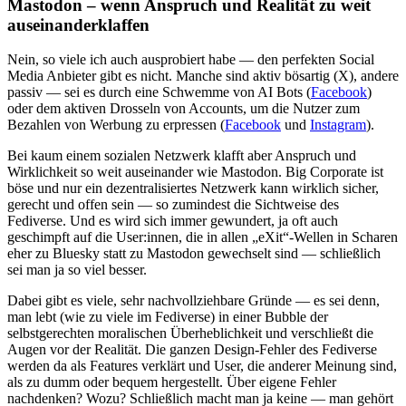
Mastodon – wenn Anspruch und Realität zu weit
auseinanderklaffen
Nein, so viele ich auch ausprobiert habe — den perfekten Social
Media Anbieter gibt es nicht. Manche sind aktiv bösartig (X), andere
passiv — sei es durch eine Schwemme von AI Bots (
Facebook
)
oder dem aktiven Drosseln von Accounts, um die Nutzer zum
Bezahlen von Werbung zu erpressen (
Facebook
und
Instagram
).
Bei kaum einem sozialen Netzwerk klafft aber Anspruch und
Wirklichkeit so weit auseinander wie Mastodon. Big Corporate ist
böse und nur ein dezentralisiertes Netzwerk kann wirklich sicher,
gerecht und offen sein — so zumindest die Sichtweise des
Fediverse. Und es wird sich immer gewundert, ja oft auch
geschimpft auf die User:innen, die in allen „eXit“-Wellen in Scharen
eher zu Bluesky statt zu Mastodon gewechselt sind — schließlich
sei man ja so viel besser.
Dabei gibt es viele, sehr nachvollziehbare Gründe — es sei denn,
man lebt (wie zu viele im Fediverse) in einer Bubble der
selbstgerechten moralischen Überheblichkeit und verschließt die
Augen vor der Realität. Die ganzen Design-Fehler des Fediverse
werden da als Features verklärt und User, die anderer Meinung sind,
als zu dumm oder bequem hergestellt. Über eigene Fehler
nachdenken? Wozu? Schließlich macht man ja keine — man gehört