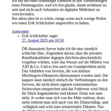
Ich bin mit einer Hamburger Partnerin in den Vorbereitungen
eines Printmagazins, weil ich fest glaube, damit sichtbarer zu
sein und nicht nach Sekunden im digitalen Mülleimer zu
verschwinden.
Bei allem aber ist es schön, einige wenn auch wenige Perlen
wie einen Erik Schlicksbier angetroffen zu haben.
Antworten
Erik Schlicksbier
sagte:
27. August 2025 um 10:58
ÖR-finanzierte Server halte ich für eine ziemlich
schlechte Idee. Abgesehen davon, dass die privaten
Rundfunkanbieter dagegen (höchstwahrscheinlich)
vorgehen würden, wäre das Wasser auf die Mühlen von
AfD & Co. Und es löst auch ein Grundproblem nicht:
Das Abdriften von Servern, die von kleinen
Möchtegern-Diktatoren übernommen worden sind. Die
kappen dann nämlich einfach die Verbindungen zu den
Servern, die nicht deren eigenen extremistischen
Sichtweisen entsprechen und das Fediverse wird Stück
für Stück fragmentierter und kleiner. Denn wie man
sieht: Je weiter man sich von der Mitte entfernt, desto
mehr entfernt man sich auch von der Diskursfähig- und
-willigkeit und wird zum zensierenden Diktator. Nur