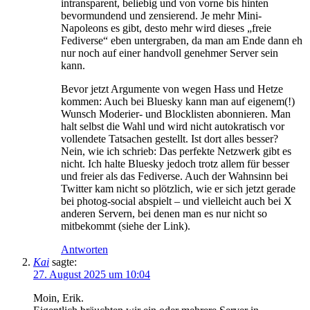
intransparent, beliebig und von vorne bis hinten
bevormundend und zensierend. Je mehr Mini-
Napoleons es gibt, desto mehr wird dieses „freie
Fediverse“ eben untergraben, da man am Ende dann eh
nur noch auf einer handvoll genehmer Server sein
kann.
Bevor jetzt Argumente von wegen Hass und Hetze
kommen: Auch bei Bluesky kann man auf eigenem(!)
Wunsch Moderier- und Blocklisten abonnieren. Man
halt selbst die Wahl und wird nicht autokratisch vor
vollendete Tatsachen gestellt. Ist dort alles besser?
Nein, wie ich schrieb: Das perfekte Netzwerk gibt es
nicht. Ich halte Bluesky jedoch trotz allem für besser
und freier als das Fediverse. Auch der Wahnsinn bei
Twitter kam nicht so plötzlich, wie er sich jetzt gerade
bei photog-social abspielt – und vielleicht auch bei X
anderen Servern, bei denen man es nur nicht so
mitbekommt (siehe der Link).
Antworten
Kai
sagte:
27. August 2025 um 10:04
Moin, Erik.