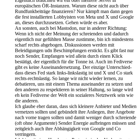
Eigentlich bräuchten wir ein oder mehrere Server in
europäischen ÖR-Instanzen. Warum diese nicht auch über
Rundfunkbeiträge finanzieren? Nur kämpft man dann gegen
die fest installierten Lobbyisten von Meta und X und Google
an, dieses durchzusetzen. Gehen würde es aber.
An sonsten, auch bei Mastodon, nur in anderer Richtung:
Wenn ich nicht der Meinung der schreienden und dadurch
eigentlich nur gefühlten Masse zustimme, bin ich mindestens
scharf rechts abgebogen. Diskussionen werden mit
Beleidigungen udn Beschimpfungen erstickt. Es gibt fast nur
noch Sender, Empfangen wird allein durch einen Klick
bestätigt, der eigentlich für die Tonne ist. Auch im Fediverse
gibt es keine Auseinandersetzung. Der einzige Unterschied-
dass dieses Fed stark links-linkslastig ist und X und Co stark
rechts-rechtslastig. So lange wir nicht wieder lernen, zu
debatieren, uns mit einem Thema auseinander zu setzen und
den anderen zu respektieren in seiner Haltung, so lange wird
eh kein Fediverse der Welt ein sozialeres Netztwerk sein wie
die anderen.
Ich glaube eher daran, dass sich kleinere Anbieter und Medien
vernetzen sollten und gebündelt ihre Anliegen, ihre Angebote
nach vorne tragen sollten und damit weniger durch schreiende
(oft ohne Argumente) Sender Energie aufbringen müssen und
zeitgleich auch ihre Abhängigkeit von Google und Co
verringern.