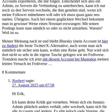
Accounts exportieren, die mir folgen. Entscheidet sich also ein
Admin, zu Servern die Verbindung zu unterbrechen, kann ich nur
noch zu den Servern wechseln, die ihm genehm sind, wenn ich
meine Follower mitnehmen will oder ich muss quasi ganz neu
starten. Übrigens: Auch bei einem geglückten Wechsel bekommt
man in gewisser Weise einen Neustart erzwungen: Mit seinen
Postings kann man nämlich so oder so nicht umziehen. Warum?
Weil ist so.
Meiner Meinung nach ist und bleibt Bluesky (mein Account ist
hier
zu finden
) die beste Twitter/X-Alternative, auch wenn man sich
natürlich nie sicher sein kann, wohin eine Reise geht. Nur wird sich
dort nicht so sehr in die eigene Tasche gelogen wie im Fediverse.
Trotzdem mache ich jetzt
mit diesem Account bei Mastodon
meinen
letzten Versuch im Fediverse …
8
Kommentare
Norbert
sagte:
27. August 2025 um 07:58
Hi Erik,
Ich kann deine Kritik gut verstehen. Wenn sich ein Instanz-
Admin plötzlich anders verhält, oder wechselt, kann sich für
alle Accounts viel ändern. Es gibt jedoch viele Vereine, die