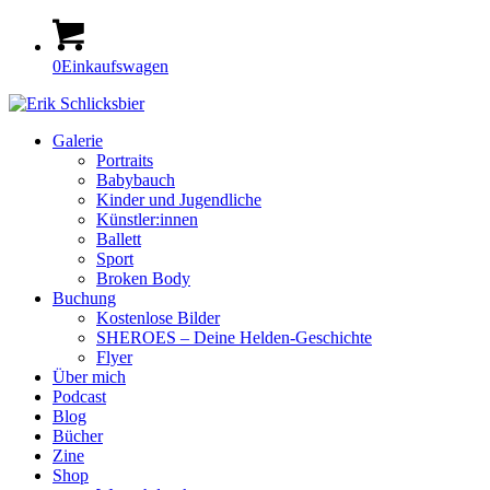
0
Einkaufswagen
Galerie
Portraits
Babybauch
Kinder und Jugendliche
Künstler:innen
Ballett
Sport
Broken Body
Buchung
Kostenlose Bilder
SHEROES – Deine Helden-Geschichte
Flyer
Über mich
Podcast
Blog
Bücher
Zine
Shop