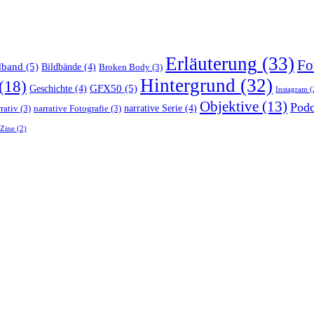
Erläuterung
(33)
Fo
dband
(5)
Bildbände
(4)
Broken Body
(3)
Hintergrund
(32)
(18)
GFX50
(5)
Geschichte
(4)
Instagram
(
Objektive
(13)
Podc
narrative Serie
(4)
rativ
(3)
narrative Fotografie
(3)
Zine
(2)