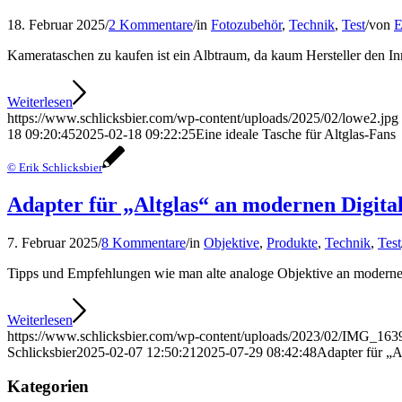
18. Februar 2025
/
2 Kommentare
/
in
Fotozubehör
,
Technik
,
Test
/
von
E
Kamerataschen zu kaufen ist ein Albtraum, da kaum Hersteller den In
Weiterlesen
https://www.schlicksbier.com/wp-content/uploads/2025/02/lowe2.jpg
18 09:20:45
2025-02-18 09:22:25
Eine ideale Tasche für Altglas-Fans
© Erik Schlicksbier
Adapter für „Altglas“ an modernen Digit
7. Februar 2025
/
8 Kommentare
/
in
Objektive
,
Produkte
,
Technik
,
Test
Tipps und Empfehlungen wie man alte analoge Objektive an modern
Weiterlesen
https://www.schlicksbier.com/wp-content/uploads/2023/02/IMG_163
Schlicksbier
2025-02-07 12:50:21
2025-07-29 08:42:48
Adapter für „A
Kategorien