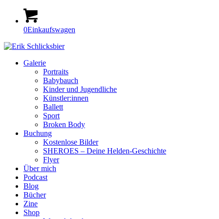
0
Einkaufswagen
Galerie
Portraits
Babybauch
Kinder und Jugendliche
Künstler:innen
Ballett
Sport
Broken Body
Buchung
Kostenlose Bilder
SHEROES – Deine Helden-Geschichte
Flyer
Über mich
Podcast
Blog
Bücher
Zine
Shop