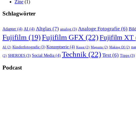
Zine
(1)
Schlagwörter
Altglas
(7)
Analoge Fotografie
(6)
Bil
Adapter
(4)
AI
(4)
analog
(3)
Fujifilm GFX
(22)
Fujifilm
(19)
Fujifilm XT
Konzeptserie
(4)
Kinderfotografie
(3)
nar
AI
(2)
Kunst
(2)
Magazin
(2)
Making Of
(2)
Technik
(22)
Test
(6)
Social Media
(4)
SHEROES
(3)
Tipps
(3)
(2)
Podcast