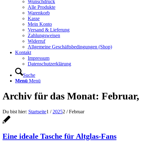
Wunschdruck
Alle Produkte
Warenkorb
Kasse
Mein Konto
Versand & Lieferung
Zahlungsweisen
Widerruf
Allgemeine Geschäftsbedingungen (Shop)
Kontakt
Impressum
Datenschutzerklärung
Suche
Menü
Menü
Archiv für das Monat: Februar,
Du bist hier:
Startseite
1
/
2025
2
/
Februar
Eine ideale Tasche für Altglas-Fans