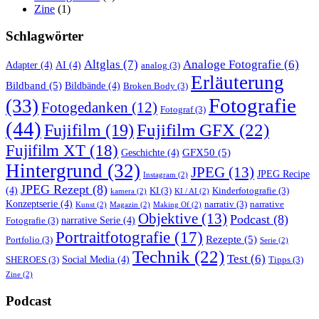
Zine
(1)
Schlagwörter
Altglas
(7)
Analoge Fotografie
(6)
Adapter
(4)
AI
(4)
analog
(3)
Erläuterung
Bildband
(5)
Bildbände
(4)
Broken Body
(3)
Fotografie
(33)
Fotogedanken
(12)
Fotograf
(3)
(44)
Fujifilm GFX
(22)
Fujifilm
(19)
Fujifilm XT
(18)
GFX50
(5)
Geschichte
(4)
Hintergrund
(32)
JPEG
(13)
JPEG Recipe
Instagram
(2)
JPEG Rezept
(8)
(4)
KI
(3)
Kinderfotografie
(3)
kamera
(2)
KI / AI
(2)
Konzeptserie
(4)
narrativ
(3)
narrative
Kunst
(2)
Magazin
(2)
Making Of
(2)
Objektive
(13)
Podcast
(8)
narrative Serie
(4)
Fotografie
(3)
Portraitfotografie
(17)
Rezepte
(5)
Portfolio
(3)
Serie
(2)
Technik
(22)
Test
(6)
Social Media
(4)
SHEROES
(3)
Tipps
(3)
Zine
(2)
Podcast