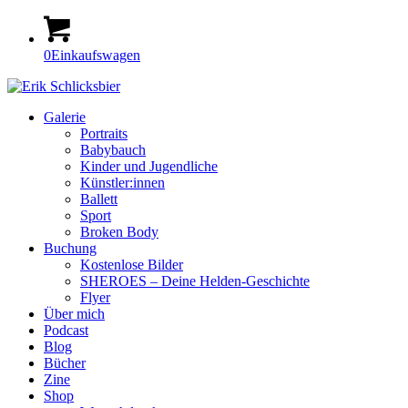
0
Einkaufswagen
Galerie
Portraits
Babybauch
Kinder und Jugendliche
Künstler:innen
Ballett
Sport
Broken Body
Buchung
Kostenlose Bilder
SHEROES – Deine Helden-Geschichte
Flyer
Über mich
Podcast
Blog
Bücher
Zine
Shop