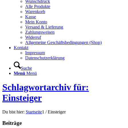
Wunschdruck
Alle Produkte
Warenkorb
Kasse
Mein Konto
Versand & Lieferung
Zahlungsweisen
Widerruf
Allgemeine Geschäftsbedingungen (Shop)
Kontakt
Impressum
Datenschutzerklärung
Suche
Menü
Menü
Schlagwortarchiv für:
Einsteiger
Du bist hier:
Startseite
1
/
Einsteiger
Beiträge