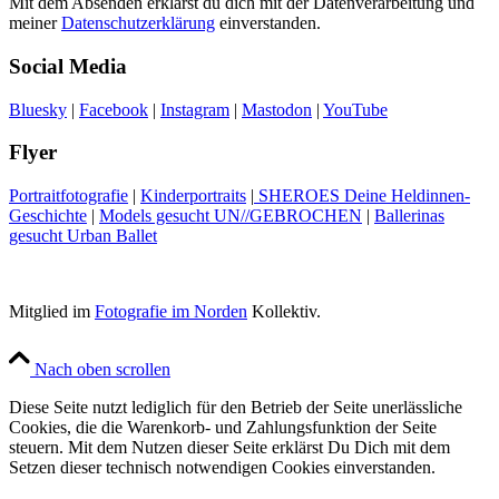
Mit dem Absenden erklärst du dich mit der Datenverarbeitung und
meiner
Datenschutzerklärung
einverstanden.
Social Media
Bluesky
|
Facebook
|
Instagram
|
Mastodon
|
YouTube
Flyer
Portraitfotografie
|
Kinderportraits
|
SHEROES Deine Heldinnen-
Geschichte
|
Models gesucht UN//GEBROCHEN
|
Ballerinas
gesucht Urban Ballet
Mitglied im
Fotografie im Norden
Kollektiv.
Nach oben scrollen
Diese Seite nutzt lediglich für den Betrieb der Seite unerlässliche
Cookies, die die Warenkorb- und Zahlungsfunktion der Seite
steuern. Mit dem Nutzen dieser Seite erklärst Du Dich mit dem
Setzen dieser technisch notwendigen Cookies einverstanden.