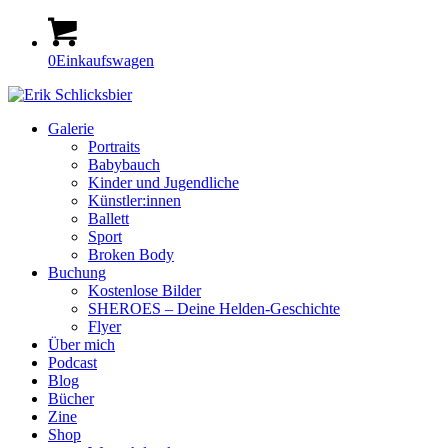
0
Einkaufswagen
Galerie
Portraits
Babybauch
Kinder und Jugendliche
Künstler:innen
Ballett
Sport
Broken Body
Buchung
Kostenlose Bilder
SHEROES – Deine Helden-Geschichte
Flyer
Über mich
Podcast
Blog
Bücher
Zine
Shop