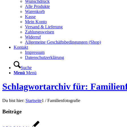
Wunschdruck
Alle Produkte
Warenkorb
Kasse
Mein Konto
Versand & Lieferung
Zahlungsweisen
Widerruf
Allgemeine Geschäftsbedingungen (Shop)
Kontakt
Impressum
Datenschutzerklärung
Suche
Menü
Menü
Schlagwortarchiv für: Familienf
Du bist hier:
Startseite
1
/
Familienfotografie
Beiträge