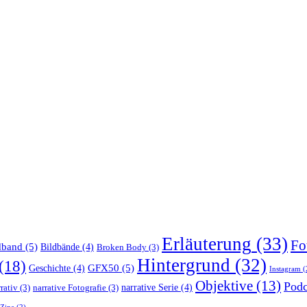
Erläuterung
(33)
Fo
dband
(5)
Bildbände
(4)
Broken Body
(3)
Hintergrund
(32)
(18)
GFX50
(5)
Geschichte
(4)
Instagram
(
Objektive
(13)
Podc
narrative Serie
(4)
rativ
(3)
narrative Fotografie
(3)