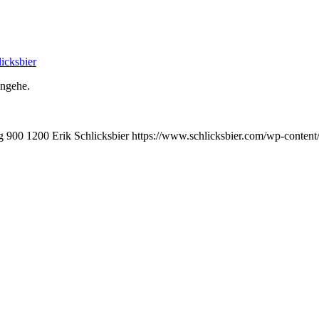
licksbier
angehe.
g
900
1200
Erik Schlicksbier
https://www.schlicksbier.com/wp-content/