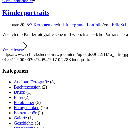
© Erik Schlicksbier
Kinderportraits
2. Januar 2025
/
7 Kommentare
/
in
Hintergrund
,
Portfolio
/
von
Erik Sch
Wie ich die Kinderfotografie sehe und wie ich an solche Portraits her
Weiterlesen
https://www.schlicksbier.com/wp-content/uploads/2022/11/ki_intro.jp
01-02 12:00:00
2025-08-27 17:05:28
Kinderportraits
Kategorien
Analoge Fotografie
(8)
Buchrezension
(2)
Druck
(1)
Filter
(2)
Fotobücher
(6)
Fotogedanken
(16)
Fotozubehör
(2)
Galerie
(1)
Geschichte
(3)