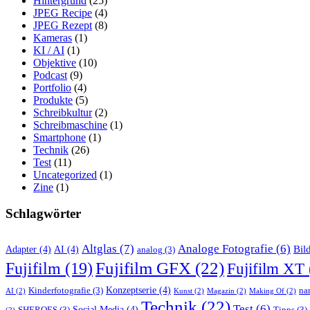
Hintergrund
(25)
JPEG Recipe
(4)
JPEG Rezept
(8)
Kameras
(1)
KI / AI
(1)
Objektive
(10)
Podcast
(9)
Portfolio
(4)
Produkte
(5)
Schreibkultur
(2)
Schreibmaschine
(1)
Smartphone
(1)
Technik
(26)
Test
(11)
Uncategorized
(1)
Zine
(1)
Schlagwörter
Altglas
(7)
Analoge Fotografie
(6)
Bil
Adapter
(4)
AI
(4)
analog
(3)
Fujifilm GFX
(22)
Fujifilm
(19)
Fujifilm XT
Konzeptserie
(4)
Kinderfotografie
(3)
nar
AI
(2)
Kunst
(2)
Magazin
(2)
Making Of
(2)
Technik
(22)
Test
(6)
Social Media
(4)