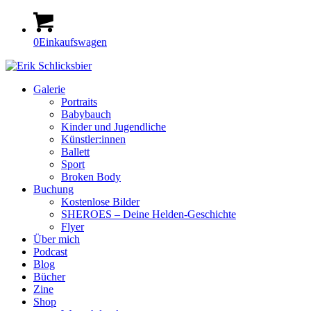
0
Einkaufswagen
Galerie
Portraits
Babybauch
Kinder und Jugendliche
Künstler:innen
Ballett
Sport
Broken Body
Buchung
Kostenlose Bilder
SHEROES – Deine Helden-Geschichte
Flyer
Über mich
Podcast
Blog
Bücher
Zine
Shop