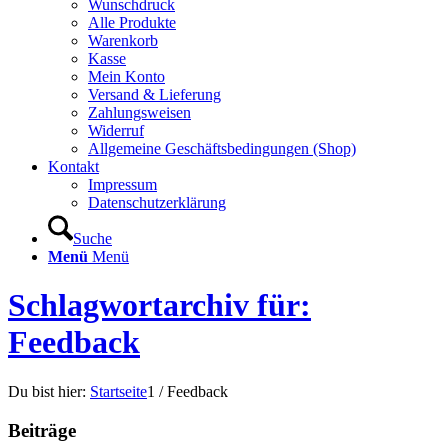
Wunschdruck
Alle Produkte
Warenkorb
Kasse
Mein Konto
Versand & Lieferung
Zahlungsweisen
Widerruf
Allgemeine Geschäftsbedingungen (Shop)
Kontakt
Impressum
Datenschutzerklärung
Suche
Menü
Menü
Schlagwortarchiv für:
Feedback
Du bist hier:
Startseite
1
/
Feedback
Beiträge