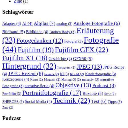
Zine
(1)
Schlagwörter
Altglas
(7)
Analoge Fotografie
(6)
Adapter
(4)
AI
(4)
analog
(3)
Erläuterung
Bildband
(5)
Bildbände
(4)
Broken Body
(3)
Fotografie
(33)
Fotogedanken
(12)
Fotograf
(3)
(44)
Fujifilm GFX
(22)
Fujifilm
(19)
Fujifilm XT
(18)
GFX50
(5)
Geschichte
(4)
Hintergrund
(32)
JPEG
(13)
JPEG Recipe
Instagram
(2)
JPEG Rezept
(8)
(4)
KI
(3)
Kinderfotografie
(3)
kamera
(2)
KI / AI
(2)
Konzeptserie
(4)
narrativ
(3)
narrative
Kunst
(2)
Magazin
(2)
Making Of
(2)
Objektive
(13)
Podcast
(8)
narrative Serie
(4)
Fotografie
(3)
Portraitfotografie
(17)
Rezepte
(5)
Portfolio
(3)
Serie
(2)
Technik
(22)
Test
(6)
Social Media
(4)
SHEROES
(3)
Tipps
(3)
Zine
(2)
Podcast