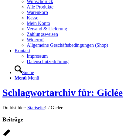
Wunschdruck
Alle Produkte
Warenkorb
Kasse
Mein Konto
Versand & Lieferung
Zahlungsweisen
Widerruf
Allgemeine Geschäftsbedingungen (Shop)
Kontakt
Impressum
Datenschutzerklärung
Suche
Menü
Menü
Schlagwortarchiv für: Giclée
Du bist hier:
Startseite
1
/
Giclée
Beiträge