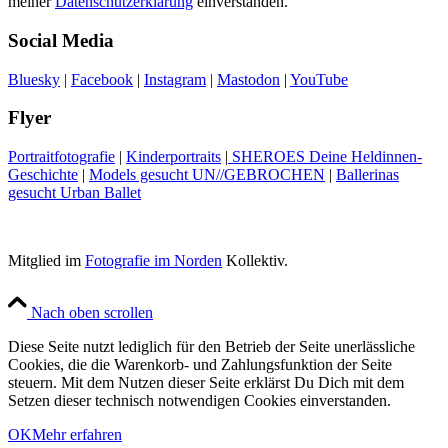
meiner
Datenschutzerklärung
einverstanden.
Social Media
Bluesky
|
Facebook
|
Instagram
|
Mastodon
|
YouTube
Flyer
Portraitfotografie
|
Kinderportraits
|
SHEROES Deine Heldinnen-
Geschichte
|
Models gesucht UN//GEBROCHEN
|
Ballerinas
gesucht Urban Ballet
Mitglied im
Fotografie im Norden
Kollektiv.
Nach oben scrollen
Diese Seite nutzt lediglich für den Betrieb der Seite unerlässliche
Cookies, die die Warenkorb- und Zahlungsfunktion der Seite
steuern. Mit dem Nutzen dieser Seite erklärst Du Dich mit dem
Setzen dieser technisch notwendigen Cookies einverstanden.
OK
Mehr erfahren