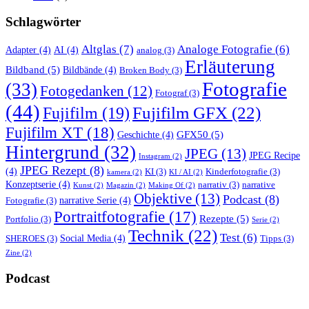
Schlagwörter
Altglas
(7)
Analoge Fotografie
(6)
Adapter
(4)
AI
(4)
analog
(3)
Erläuterung
Bildband
(5)
Bildbände
(4)
Broken Body
(3)
Fotografie
(33)
Fotogedanken
(12)
Fotograf
(3)
(44)
Fujifilm GFX
(22)
Fujifilm
(19)
Fujifilm XT
(18)
GFX50
(5)
Geschichte
(4)
Hintergrund
(32)
JPEG
(13)
JPEG Recipe
Instagram
(2)
JPEG Rezept
(8)
(4)
KI
(3)
Kinderfotografie
(3)
kamera
(2)
KI / AI
(2)
Konzeptserie
(4)
narrativ
(3)
narrative
Kunst
(2)
Magazin
(2)
Making Of
(2)
Objektive
(13)
Podcast
(8)
narrative Serie
(4)
Fotografie
(3)
Portraitfotografie
(17)
Rezepte
(5)
Portfolio
(3)
Serie
(2)
Technik
(22)
Test
(6)
Social Media
(4)
SHEROES
(3)
Tipps
(3)
Zine
(2)
Podcast