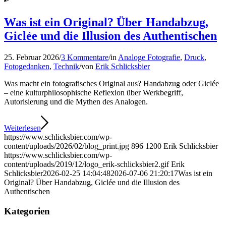
Was ist ein Original? Über Handabzug,
Giclée und die Illusion des Authentischen
25. Februar 2026
/
3 Kommentare
/
in
Analoge Fotografie
,
Druck
,
Fotogedanken
,
Technik
/
von
Erik Schlicksbier
Was macht ein fotografisches Original aus? Handabzug oder Giclée
– eine kulturphilosophische Reflexion über Werkbegriff,
Autorisierung und die Mythen des Analogen.
Weiterlesen
https://www.schlicksbier.com/wp-
content/uploads/2026/02/blog_print.jpg
896
1200
Erik Schlicksbier
https://www.schlicksbier.com/wp-
content/uploads/2019/12/logo_erik-schlicksbier2.gif
Erik
Schlicksbier
2026-02-25 14:04:48
2026-07-06 21:20:17
Was ist ein
Original? Über Handabzug, Giclée und die Illusion des
Authentischen
Kategorien