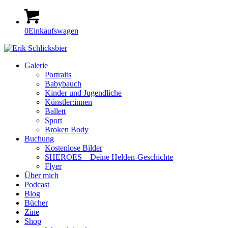
0
Einkaufswagen
Galerie
Portraits
Babybauch
Kinder und Jugendliche
Künstler:innen
Ballett
Sport
Broken Body
Buchung
Kostenlose Bilder
SHEROES – Deine Helden-Geschichte
Flyer
Über mich
Podcast
Blog
Bücher
Zine
Shop