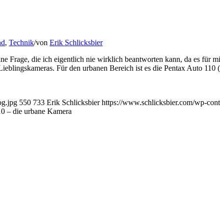
nd
,
Technik
/
von
Erik Schlicksbier
e Frage, die ich eigentlich nie wirklich beantworten kann, da es für 
Lieblingskameras. Für den urbanen Bereich ist es die Pentax Auto 110 
og.jpg
550
733
Erik Schlicksbier
https://www.schlicksbier.com/wp-cont
10 – die urbane Kamera