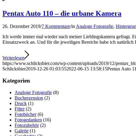
Pentax Auto 110 – die urbane Kamera
26. Dezember 2019
/
7 Kommentare
/
in
Analoge Fotografie
,
Hintergru
Ich werde immer mal wieder nach meiner Lieblingskamera gefragt. Ein
Einsatzzweck an. Und für die jeweiligen Bereiche habe ich natürlich 
Weiterlesen
https://www.schlicksbier.com/wp-content/uploads/2019/12/pentax_bl
Schlicksbier
2019-12-26 01:03:55
2022-06-15 13:58:15
Pentax Auto 1
Kategorien
Analoge Fotografie
(8)
Buchrezension
(2)
Druck
(1)
Filter
(2)
Fotobücher
(6)
Fotogedanken
(16)
Fotozubehör
(2)
Galerie
(1)