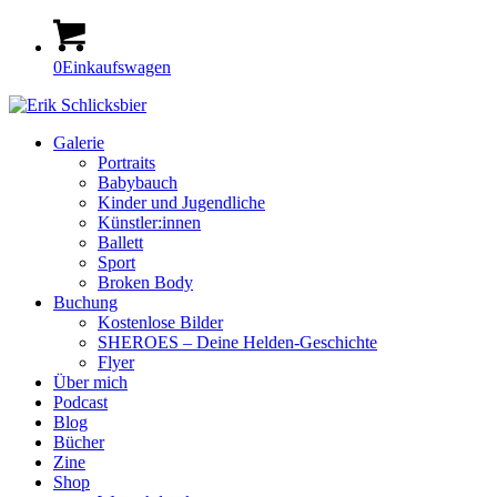
0
Einkaufswagen
Galerie
Portraits
Babybauch
Kinder und Jugendliche
Künstler:innen
Ballett
Sport
Broken Body
Buchung
Kostenlose Bilder
SHEROES – Deine Helden-Geschichte
Flyer
Über mich
Podcast
Blog
Bücher
Zine
Shop