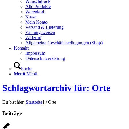
Wunschdruck
Alle Produkte
Warenkorb
Kasse
Mein Konto
Versand & Lieferung
Zahlungsweisen
Widerruf
Allgemeine Geschäftsbedingungen (Shop)
Kontakt
Impressum
Datenschutzerklärung
Suche
Menü
Menü
Schlagwortarchiv für: Orte
Du bist hier:
Startseite
1
/
Orte
Beiträge