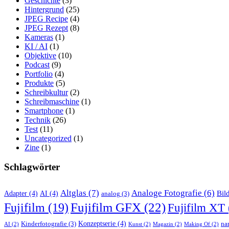
Geschichte
(3)
Hintergrund
(25)
JPEG Recipe
(4)
JPEG Rezept
(8)
Kameras
(1)
KI / AI
(1)
Objektive
(10)
Podcast
(9)
Portfolio
(4)
Produkte
(5)
Schreibkultur
(2)
Schreibmaschine
(1)
Smartphone
(1)
Technik
(26)
Test
(11)
Uncategorized
(1)
Zine
(1)
Schlagwörter
Altglas
(7)
Analoge Fotografie
(6)
Bil
Adapter
(4)
AI
(4)
analog
(3)
Fujifilm GFX
(22)
Fujifilm
(19)
Fujifilm XT
Konzeptserie
(4)
Kinderfotografie
(3)
nar
AI
(2)
Kunst
(2)
Magazin
(2)
Making Of
(2)