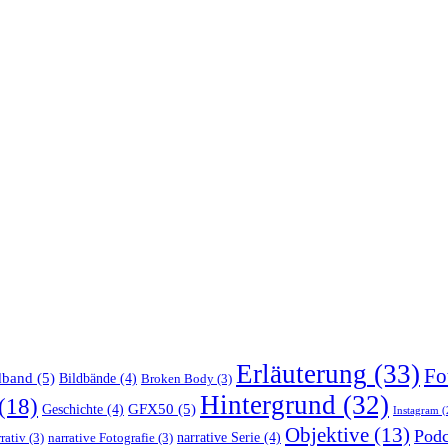
Erläuterung
(33)
Fo
dband
(5)
Bildbände
(4)
Broken Body
(3)
Hintergrund
(32)
(18)
GFX50
(5)
Geschichte
(4)
Instagram
(
Objektive
(13)
Podc
narrative Serie
(4)
rativ
(3)
narrative Fotografie
(3)