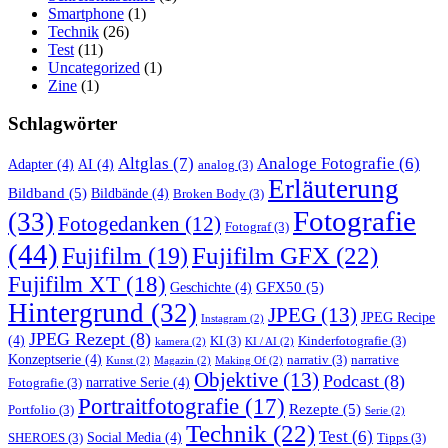
Smartphone
(1)
Technik
(26)
Test
(11)
Uncategorized
(1)
Zine
(1)
Schlagwörter
Altglas
(7)
Analoge Fotografie
(6)
Adapter
(4)
AI
(4)
analog
(3)
Erläuterung
Bildband
(5)
Bildbände
(4)
Broken Body
(3)
Fotografie
(33)
Fotogedanken
(12)
Fotograf
(3)
(44)
Fujifilm GFX
(22)
Fujifilm
(19)
Fujifilm XT
(18)
GFX50
(5)
Geschichte
(4)
Hintergrund
(32)
JPEG
(13)
JPEG Recipe
Instagram
(2)
JPEG Rezept
(8)
(4)
KI
(3)
Kinderfotografie
(3)
kamera
(2)
KI / AI
(2)
Konzeptserie
(4)
narrativ
(3)
narrative
Kunst
(2)
Magazin
(2)
Making Of
(2)
Objektive
(13)
Podcast
(8)
narrative Serie
(4)
Fotografie
(3)
Portraitfotografie
(17)
Rezepte
(5)
Portfolio
(3)
Serie
(2)
Technik
(22)
Test
(6)
Social Media
(4)
SHEROES
(3)
Tipps
(3)