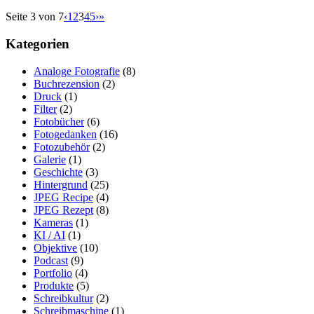
Seite 3 von 7
‹
1
2
3
4
5
›
»
Kategorien
Analoge Fotografie
(8)
Buchrezension
(2)
Druck
(1)
Filter
(2)
Fotobücher
(6)
Fotogedanken
(16)
Fotozubehör
(2)
Galerie
(1)
Geschichte
(3)
Hintergrund
(25)
JPEG Recipe
(4)
JPEG Rezept
(8)
Kameras
(1)
KI / AI
(1)
Objektive
(10)
Podcast
(9)
Portfolio
(4)
Produkte
(5)
Schreibkultur
(2)
Schreibmaschine
(1)