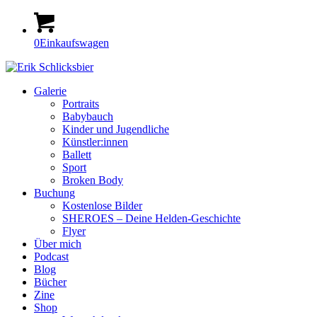
0
Einkaufswagen
Galerie
Portraits
Babybauch
Kinder und Jugendliche
Künstler:innen
Ballett
Sport
Broken Body
Buchung
Kostenlose Bilder
SHEROES – Deine Helden-Geschichte
Flyer
Über mich
Podcast
Blog
Bücher
Zine
Shop