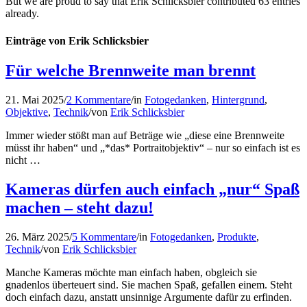
But we are proud to say that
Erik Schlicksbier
contributed 63 entries
already.
Einträge von Erik Schlicksbier
Für welche Brennweite man brennt
21. Mai 2025
/
2 Kommentare
/
in
Fotogedanken
,
Hintergrund
,
Objektive
,
Technik
/
von
Erik Schlicksbier
Immer wieder stößt man auf Beträge wie „diese eine Brennweite
müsst ihr haben“ und „*das* Portraitobjektiv“ – nur so einfach ist es
nicht …
Kameras dürfen auch einfach „nur“ Spaß
machen – steht dazu!
26. März 2025
/
5 Kommentare
/
in
Fotogedanken
,
Produkte
,
Technik
/
von
Erik Schlicksbier
Manche Kameras möchte man einfach haben, obgleich sie
gnadenlos überteuert sind. Sie machen Spaß, gefallen einem. Steht
doch einfach dazu, anstatt unsinnige Argumente dafür zu erfinden.