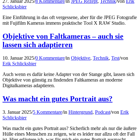
27. Januar 2025
/
8 Kommentare
/
in
JPEG Rezept
,
Technik
/
von
Erik
Schlicksbier
Eine Einführung in das oft vergessene, aber für die JPEG Fotografie
mit Fujifilm Kameras immens praktische Tool X RAW Studio.
Objektive von Faltkameras – auch sie
lassen sich adaptieren
10. Januar 2025
/
0 Kommentare
/
in
Objektive
,
Technik
,
Test
/
von
Erik Schlicksbier
Auch wenn es dafür keine Adapter von der Stange gibt, lassen sich
Objektive von günstig zu findenden Faltkameras an moderne
Digitalkameras adaptieren.
Was macht ein gutes Portrait aus?
3. Januar 2025
/
5 Kommentare
/
in
Hintergrund
,
Podcast
/
von
Erik
Schlicksbier
Was macht ein gutes Portrait aus? Sicherlich mehr als nur die äußere
Hülle eines Menschen zu zeigen, wie es leider nur allzu oft der Fall
ist. Hier erläutere ich, was für mich ein gutes Portrait ausmacht …