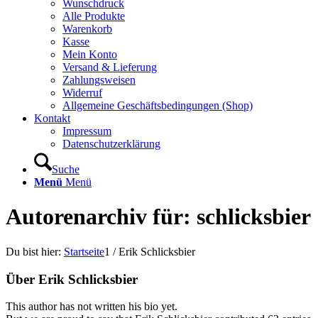
Wunschdruck
Alle Produkte
Warenkorb
Kasse
Mein Konto
Versand & Lieferung
Zahlungsweisen
Widerruf
Allgemeine Geschäftsbedingungen (Shop)
Kontakt
Impressum
Datenschutzerklärung
Suche
Menü
Menü
Autorenarchiv für: schlicksbier
Du bist hier:
Startseite
1
/
Erik Schlicksbier
Über
Erik Schlicksbier
This author has not written his bio yet.