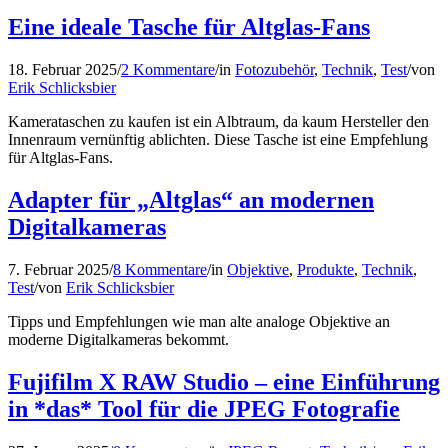
Eine ideale Tasche für Altglas-Fans
18. Februar 2025
/
2 Kommentare
/
in
Fotozubehör
,
Technik
,
Test
/
von
Erik Schlicksbier
Kamerataschen zu kaufen ist ein Albtraum, da kaum Hersteller den
Innenraum vernünftig ablichten. Diese Tasche ist eine Empfehlung
für Altglas-Fans.
Adapter für „Altglas“ an modernen
Digitalkameras
7. Februar 2025
/
8 Kommentare
/
in
Objektive
,
Produkte
,
Technik
,
Test
/
von
Erik Schlicksbier
Tipps und Empfehlungen wie man alte analoge Objektive an
moderne Digitalkameras bekommt.
Fujifilm X RAW Studio – eine Einführung
in *das* Tool für die JPEG Fotografie